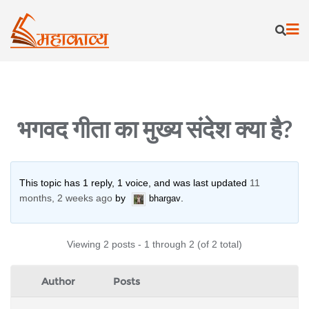
Skip
to
content
भगवद गीता का मुख्य संदेश क्या है?
This topic has 1 reply, 1 voice, and was last updated
11
months, 2 weeks ago
by
.
bhargav
Viewing 2 posts - 1 through 2 (of 2 total)
Author
Posts