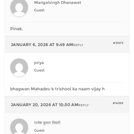
Mangalsingh Dhanawat
Guest
Pinak.
#13973
JANUARY 6, 2026 AT 9:49 AM
REPLY
priya
Guest
bhagwan Mahadev k trishool ka naam vijay h
#14059
JANUARY 20, 2026 AT 10:30 AM
REPLY
राजेश कुमार तिवारी
Guest