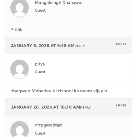
Mangalsingh Dhanawat
Guest
Pinak.
#13973
JANUARY 6, 2026 AT 9:49 AM
REPLY
priya
Guest
bhagwan Mahadev k trishool ka naam vijay h
#14059
JANUARY 20, 2026 AT 10:30 AM
REPLY
राजेश कुमार तिवारी
Guest