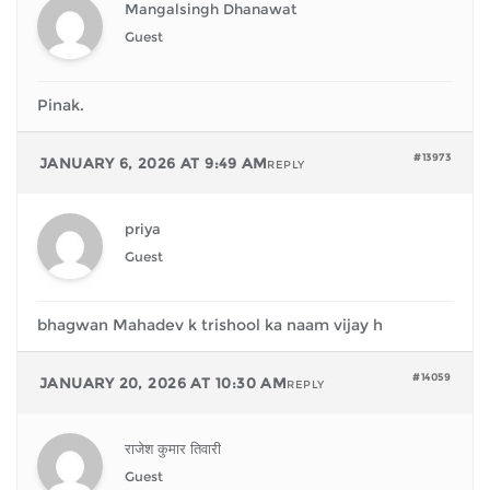
Mangalsingh Dhanawat
Guest
Pinak.
#13973
JANUARY 6, 2026 AT 9:49 AM
REPLY
priya
Guest
bhagwan Mahadev k trishool ka naam vijay h
#14059
JANUARY 20, 2026 AT 10:30 AM
REPLY
राजेश कुमार तिवारी
Guest