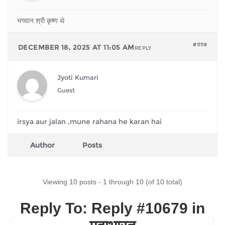
भगवान श्री कृष्ण थे
#11118
DECEMBER 18, 2025 AT 11:05 AM
REPLY
Jyoti Kumari
Guest
irsya aur jalan ,mune rahana he karan hai
Author
Posts
Viewing 10 posts - 1 through 10 (of 10 total)
Reply To: Reply #10679 in