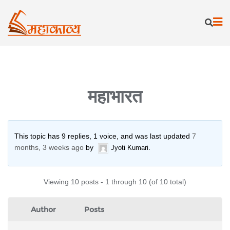
Skip
to
content
महाभारत
This topic has 9 replies, 1 voice, and was last updated
7
months, 3 weeks ago
by
.
Jyoti Kumari
Viewing 10 posts - 1 through 10 (of 10 total)
Author
Posts