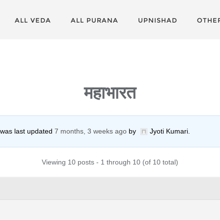
ALL VEDA
ALL PURANA
UPNISHAD
OTHE
महाभारत
d was last updated
7 months, 3 weeks ago
by
Jyoti Kumari
.
Viewing 10 posts - 1 through 10 (of 10 total)