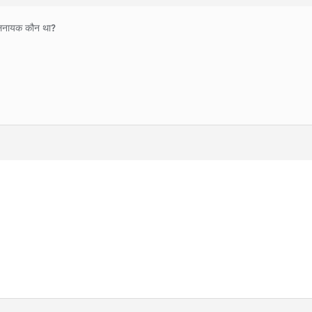
खलनायक कौन था?