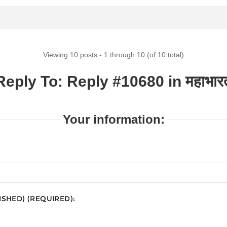
Viewing 10 posts - 1 through 10 (of 10 total)
Reply To: Reply #10680 in महाभार
Your information:
ISHED) (REQUIRED):