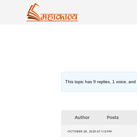
Skip
to
content
This topic has 9 replies, 1 voice, an
Author
Posts
OCTOBER 28, 2025 AT 1:12 PM