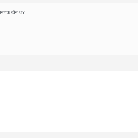
खलनायक कौन था?