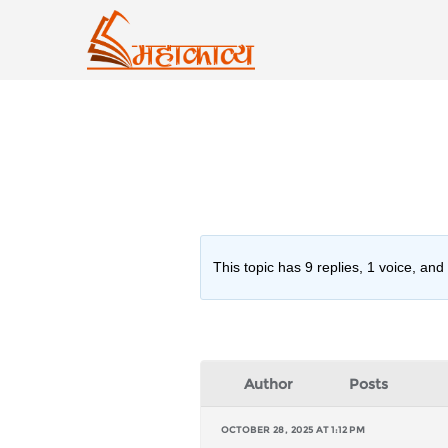
Skip
to
content
This topic has 9 replies, 1 voice, an
Author
Posts
OCTOBER 28, 2025 AT 1:12 PM