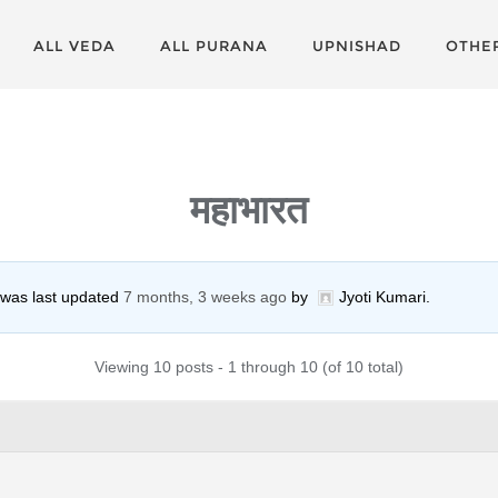
ALL VEDA
ALL PURANA
UPNISHAD
OTHE
महाभारत
d was last updated
7 months, 3 weeks ago
by
Jyoti Kumari
.
Viewing 10 posts - 1 through 10 (of 10 total)