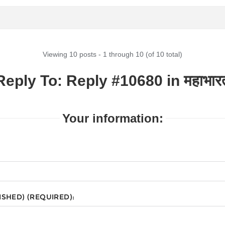
Viewing 10 posts - 1 through 10 (of 10 total)
Reply To: Reply #10680 in महाभार
Your information:
ISHED) (REQUIRED):