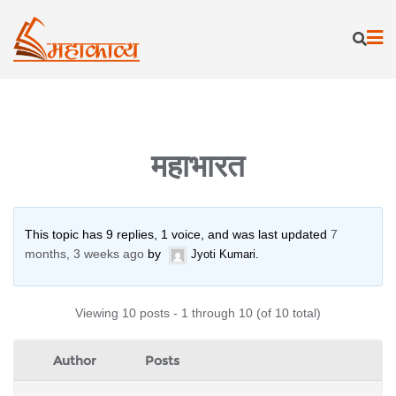
Skip
to
content
महाभारत
This topic has 9 replies, 1 voice, and was last updated
7
months, 3 weeks ago
by
.
Jyoti Kumari
Viewing 10 posts - 1 through 10 (of 10 total)
Author
Posts