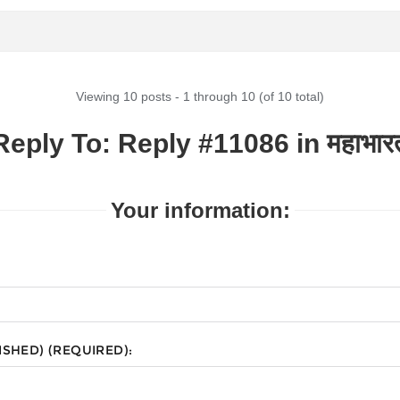
Viewing 10 posts - 1 through 10 (of 10 total)
Reply To: Reply #11086 in महाभार
Your information:
ISHED) (REQUIRED):