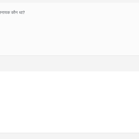
खलनायक कौन था?