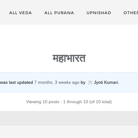
ALL VEDA
ALL PURANA
UPNISHAD
OTHE
महाभारत
d was last updated
7 months, 3 weeks ago
by
Jyoti Kumari
.
Viewing 10 posts - 1 through 10 (of 10 total)