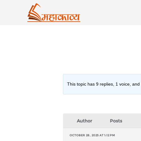
Skip
to
content
This topic has 9 replies, 1 voice, an
Author
Posts
OCTOBER 28, 2025 AT 1:12 PM