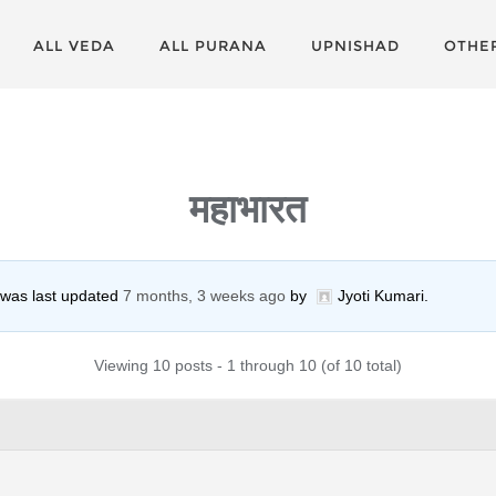
ALL VEDA
ALL PURANA
UPNISHAD
OTHE
महाभारत
d was last updated
7 months, 3 weeks ago
by
Jyoti Kumari
.
Viewing 10 posts - 1 through 10 (of 10 total)