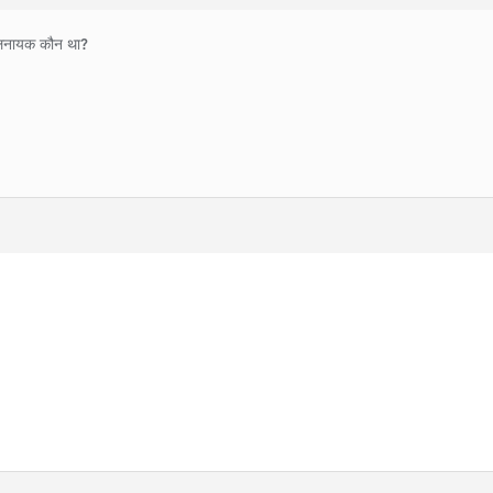
खलनायक कौन था?