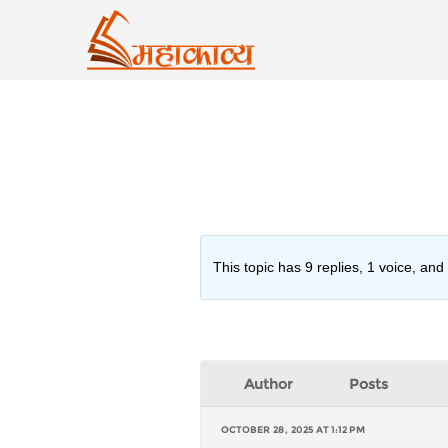
Skip
to
content
This topic has 9 replies, 1 voice, an
Author
Posts
OCTOBER 28, 2025 AT 1:12 PM