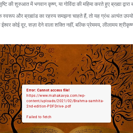
ष्टि की शुरुआत में भगवान कृष्ण, या गोविंदा की महिमा करते हुए ब्रह्मा द्वारा ब
स्वरूप और ब्रह्मांड का रहस्य समझना चाहते हैं, तो यह ग्रंथ अत्यंत उपयो
ि ईश्वर कोई दूर, सज़ा देने वाला शक्ति नहीं, बल्कि प्रेममय, लीलामय श्रीकृष्ण
Error: Cannot access file!
https://www.mahakavya.com/wp-
content/uploads/2021/02/Brahma-samhita-
2nd-edition-PDFDrive-.pdf
Failed to fetch