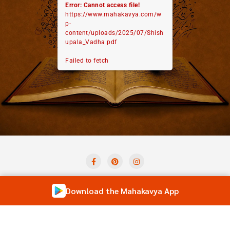
Error: Cannot access file!
https://www.mahakavya.com/w
p-
content/uploads/2025/07/Shish
upala_Vadha.pdf
Failed to fetch
Privacy Policy
Term And Condition
Contact Us
Download the Mahakavya App
Shloka of the Day
Forum
Copyright ©2026 Mahakavya – Read Ved Puran Online . All
rights reserved.