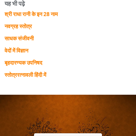
यह भी पढ़े
श्री राधा रानी के इन 28 नाम
नवग्रह स्तोत्र
साधक संजीवनी
वेदों में विज्ञान
बृहदारण्यक उपनिषद
स्तोत्ररत्नावली हिंदी में