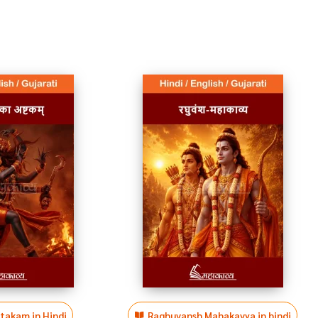
htakam in Hindi
Raghuvansh Mahakavya in hindi