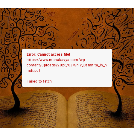
Error: Cannot access file!
https://www.mahakavya.com/wp-
content/uploads/2026/03/Shiv_Samhita_in_h
indi.pdf
Failed to fetch