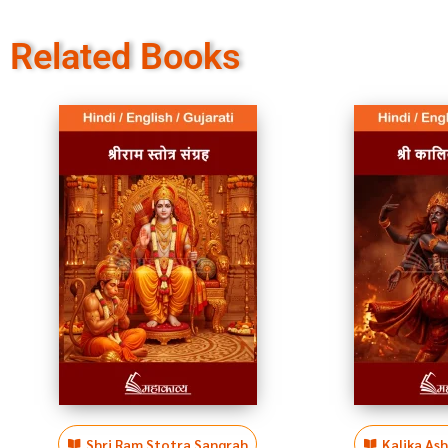
Related Books
Shri Ram Stotra Sangrah
Kalika As