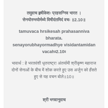
तमुवाच हृषीकेशः प्रहसन्निव भारत ।
सेनयोरुभयोर्मध्ये विषीदंतमिदं वचः ॥2.10॥
tamuvaca hrsikesah prahasanniva
bharata.
senayorubhayormadhye visidantamidan
vacah৷৷2.10৷৷
भावार्थ : हे भरतवंशी धृतराष्ट्र! अंतर्यामी श्रीकृष्ण महाराज
दोनों सेनाओं के बीच में शोक करते हुए उस अर्जुन को हँसते
हुए से यह वचन बोले॥10॥
श्री भगवानुवाच