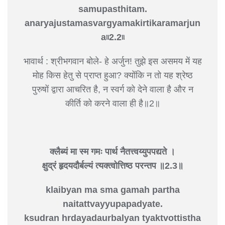
samupasthitam.
anaryajustamasvargyamakirtikaramarjun
a৷৷2.2৷৷
भावार्थ : श्रीभगवान बोले- हे अर्जुन! तुझे इस असमय में यह
मोह किस हेतु से प्राप्त हुआ? क्योंकि न तो यह श्रेष्ठ
पुरुषों द्वारा आचरित है, न स्वर्ग को देने वाला है और न
कीर्ति को करने वाला ही है॥2॥
क्लैब्यं मा स्म गमः पार्थ नैतत्त्वय्युपपद्यते ।
क्षुद्रं हृदयदौर्बल्यं त्यक्त्वोत्तिष्ठ परन्तप ॥2.3॥
klaibyan ma sma gamah partha
naitattvayyupapadyate.
ksudran hrdayadaurbalyan tyaktvottistha