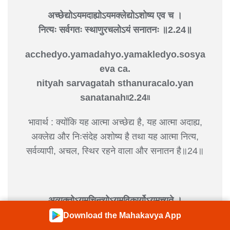
अच्छेद्योऽयमदाह्योऽयमक्लेद्योऽशोष्य एव च ।
नित्यः सर्वगतः स्थाणुरचलोऽयं सनातनः ॥2.24॥
acchedyo.yamadahyo.yamakledyo.sosya
eva ca.
nityah sarvagatah sthanuracalo.yan
sanatanah৷৷2.24৷৷
भावार्थ : क्योंकि यह आत्मा अच्छेद्य है, यह आत्मा अदाह्य,
अक्लेद्य और निःसंदेह अशोष्य है तथा यह आत्मा नित्य,
सर्वव्यापी, अचल, स्थिर रहने वाला और सनातन है॥24॥
अव्यक्तोऽयमचिन्त्योऽयमविकार्योऽयमुच्यते ।
तस्मादेवं विदित्वैनं नानुशोचितुमर्हसि॥2.25॥
Download the Mahakavya App