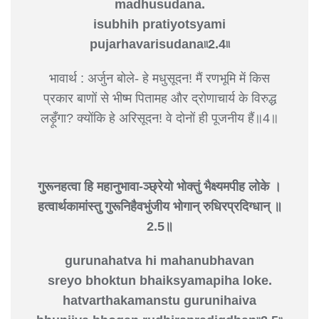
madhusudana.
isubhih pratiyotsyami
pujarhavarisudana৷৷2.4৷৷
भावार्थ : अर्जुन बोले- हे मधुसूदन! मैं रणभूमि में किस
प्रकार बाणों से भीष्म पितामह और द्रोणाचार्य के विरुद्ध
लड़ूँगा? क्योंकि हे अरिसूदन! वे दोनों ही पूजनीय हैं॥4॥
गुरूनहत्वा हि महानुभावा-ञ्छ्रेयो भोक्तुं भैक्ष्यमपीह लोके ।
हत्वार्थकामांस्तु गुरूनिहैवभुंजीय भोगान् रुधिरप्रदिग्धान् ॥
2.5॥
gurunahatva hi mahanubhavan
sreyo bhoktun bhaiksyamapiha loke.
hatvarthakamanstu gurunihaiva