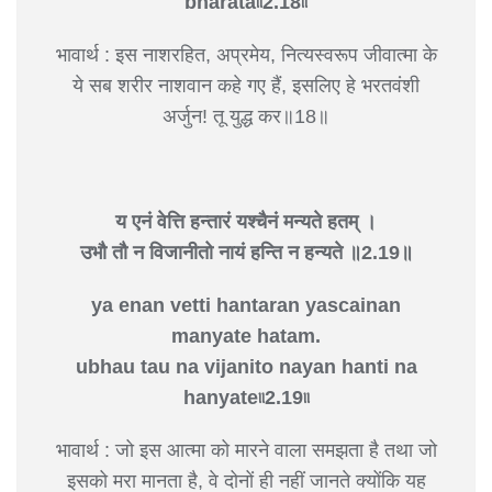
bharata৷৷2.18৷৷
भावार्थ : इस नाशरहित, अप्रमेय, नित्यस्वरूप जीवात्मा के
ये सब शरीर नाशवान कहे गए हैं, इसलिए हे भरतवंशी
अर्जुन! तू युद्ध कर॥18॥
य एनं वेत्ति हन्तारं यश्चैनं मन्यते हतम् ।
उभौ तौ न विजानीतो नायं हन्ति न हन्यते ॥2.19॥
ya enan vetti hantaran yascainan
manyate hatam.
ubhau tau na vijanito nayan hanti na
hanyate৷৷2.19৷৷
भावार्थ : जो इस आत्मा को मारने वाला समझता है तथा जो
इसको मरा मानता है, वे दोनों ही नहीं जानते क्योंकि यह