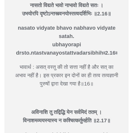
नासतो विद्यते भावो नाभावो विद्यते सतः ।
उभयोरपि दृष्टोऽन्तस्त्वनयोस्तत्वदर्शिभिः ॥2.16॥
nasato vidyate bhavo nabhavo vidyate
satah.
ubhayorapi
drsto.ntastvanayostattvadarsibhih৷৷2.16৷৷
भावार्थ : असत् वस्तु की तो सत्ता नहीं है और सत् का
अभाव नहीं है। इस प्रकार इन दोनों का ही तत्व तत्वज्ञानी
पुरुषों द्वारा देखा गया है॥16॥
अविनाशि तु तद्विद्धि येन सर्वमिदं ततम् ।
विनाशमव्ययस्यास्य न कश्चित्कर्तुमर्हति ॥2.17॥