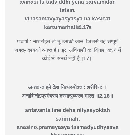
avinasi tu tadviddhi yena sarvamidan
tatam.
vinasamavyayasyasya na kasicat
kartumarhati৷৷2.17৷৷
भावार्थ : नाशरहित तो तू उसको जान, जिससे यह सम्पूर्ण
जगत्- दृश्यवर्ग व्याप्त है। इस अविनाशी का विनाश करने में
कोई भी समर्थ नहीं है॥17॥
अन्तवन्त इमे देहा नित्यस्योक्ताः शरीरिणः ।
अनाशिनोऽप्रमेयस्य तस्माद्युध्यस्व भारत ॥2.18॥
antavanta ime deha nityasyoktah
saririnah.
anasino.prameyasya tasmadyudhyasva