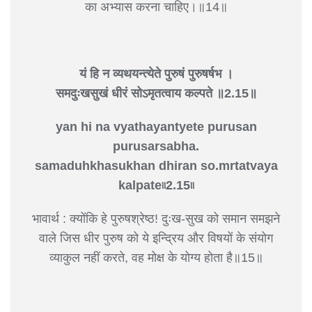
का अभ्यास करना चाहिए।॥14॥
यं हि न व्यथयन्त्येते पुरुषं पुरुषर्षभ ।
समदुःखसुखं धीरं सोऽमृतत्वाय कल्पते ॥2.15॥
yan hi na vyathayantyete purusan
purusarsabha.
samaduhkhasukhan dhiran so.mrtatvaya
kalpate৷৷2.15৷৷
भावार्थ : क्योंकि हे पुरुषश्रेष्ठ! दुःख-सुख को समान समझने
वाले जिस धीर पुरुष को ये इन्द्रिय और विषयों के संयोग
व्याकुल नहीं करते, वह मोक्ष के योग्य होता है॥15॥