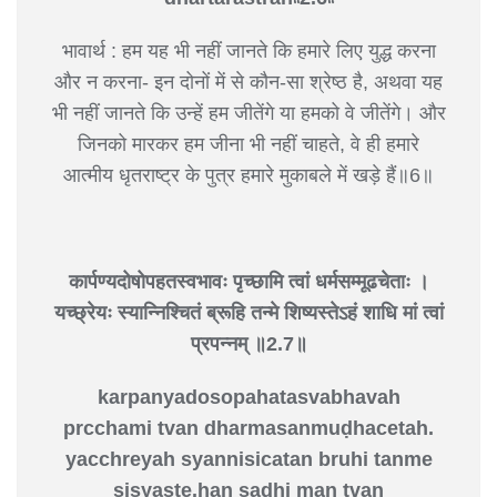
भावार्थ : हम यह भी नहीं जानते कि हमारे लिए युद्ध करना
और न करना- इन दोनों में से कौन-सा श्रेष्ठ है, अथवा यह
भी नहीं जानते कि उन्हें हम जीतेंगे या हमको वे जीतेंगे। और
जिनको मारकर हम जीना भी नहीं चाहते, वे ही हमारे
आत्मीय धृतराष्ट्र के पुत्र हमारे मुकाबले में खड़े हैं॥6॥
कार्पण्यदोषोपहतस्वभावः
पृच्छामि त्वां धर्मसम्मूढचेताः ।
यच्छ्रेयः स्यान्निश्चितं ब्रूहि तन्मे
शिष्यस्तेऽहं शाधि मां त्वां
प्रपन्नम् ॥2.7॥
karpanyadosopahatasvabhavah
prcchami tvan dharmasanmuḍhacetah.
yacchreyah syannisicatan bruhi tanme
sisyaste.han sadhi man tvan