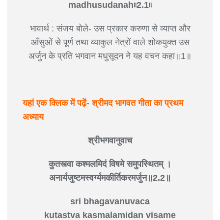
madhusudanah৷৷2.1৷৷
भावार्थ : संजय बोले- उस प्रकार करुणा से व्याप्त और
आँसुओं से पूर्ण तथा व्याकुल नेत्रों वाले शोकयुक्त उस
अर्जुन के प्रति भगवान मधुसूदन ने यह वचन कहा॥1॥
यहां एक क्लिक में पढ़ें- श्रीमद भागवत गीता का प्रथम
अध्याय
श्रीभगवानुवाच
कुतस्त्वा कश्मलमिदं विषमे समुपस्थितम् ।
अनार्यजुष्टमस्वर्ग्यमकीर्तिकरमर्जुन॥2.2॥
sri bhagavanuvaca
kutastva kasmalamidan visame