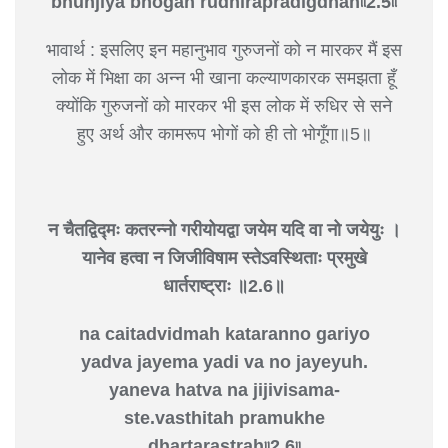
bhunjiya bhogan rudhirapradigdhan৷৷2.5৷৷
भावार्थ : इसलिए इन महानुभाव गुरुजनों को न मारकर मैं इस
लोक में भिक्षा का अन्न भी खाना कल्याणकारक समझता हूँ
क्योंकि गुरुजनों को मारकर भी इस लोक में रुधिर से सने
हुए अर्थ और कामरूप भोगों को ही तो भोगूँगा॥5॥
न चैतद्विद्मः कतरन्नो गरीयोयद्वा जयेम यदि वा नो जयेयुः ।
यानेव हत्वा न जिजीविषाम स्तेऽवस्थिताः प्रमुखे
धार्तराष्ट्राः ॥2.6॥
na caitadvidmah kataranno gariyo
yadva jayema yadi va no jayeyuh.
yaneva hatva na jijivisama-
ste.vasthitah pramukhe
dhartarastrah৷৷2.6৷৷