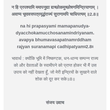
न हि प्रपश्यामि ममापनुद्या
द्यच्छोकमुच्छोषणमिन्द्रियाणाम् ।
अवाप्य भूमावसपत्रमृद्धं
राज्यं सुराणामपि चाधिपत्यम् ॥2.8॥
na hi prapasyami mamapanudya-
dyacchokamucchosanamindriyanam.
avapya bhumavasapatnamrddham
rajyan suranamapi cadhipatyam৷৷2.8৷৷
भावार्थ : क्योंकि भूमि में निष्कण्टक, धन-धान्य सम्पन्न राज्य
को और देवताओं के स्वामीपने को प्राप्त होकर भी मैं उस
उपाय को नहीं देखता हूँ, जो मेरी इन्द्रियों के सुखाने वाले
शोक को दूर कर सके॥8॥
संजय उवाच