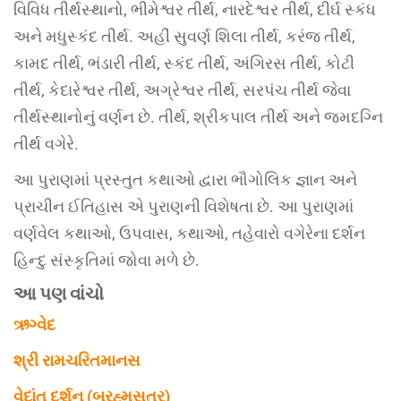
વિવિધ તીર્થસ્થાનો, ભીમેશ્વર તીર્થ, નારદેશ્વર તીર્થ, દીર્ઘ સ્કંધ
અને મધુસ્કંદ તીર્થ. અહીં સુવર્ણ શિલા તીર્થ, કરંજ તીર્થ,
કામદ તીર્થ, ભંડારી તીર્થ, સ્કંદ તીર્થ, અંગિરસ તીર્થ, કોટી
તીર્થ, કેદારેશ્વર તીર્થ, અગ્રેશ્વર તીર્થ, સરપંચ તીર્થ જેવા
તીર્થસ્થાનોનું વર્ણન છે. તીર્થ, શ્રીકપાલ તીર્થ અને જમદગ્નિ
તીર્થ વગેરે.
આ પુરાણમાં પ્રસ્તુત કથાઓ દ્વારા ભૌગોલિક જ્ઞાન અને
પ્રાચીન ઈતિહાસ એ પુરાણની વિશેષતા છે. આ પુરાણમાં
વર્ણવેલ કથાઓ, ઉપવાસ, કથાઓ, તહેવારો વગેરેના દર્શન
હિન્દુ સંસ્કૃતિમાં જોવા મળે છે.
આ પણ વાંચો
ઋગ્વેદ
શ્રી રામચરિતમાનસ
વેદાંત દર્શન (બ્રહ્મસૂત્ર)