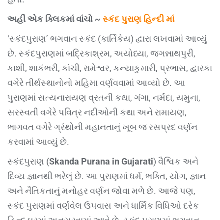
અહીં એક ક્લિકમાં વાંચો ~
સ્કંદ પુરાણ હિન્દી માં
‘સ્કંદપુરાણ’ ભગવાન સ્કંદ (કાર્તિકેય) દ્વારા લખવામાં આવ્યું
છે. સ્કંદપુરાણમાં બદ્રિકાશ્રમ, અયોધ્યા, જગન્નાથપુરી,
કાશી, શાકંભરી, કાંચી, રામેશ્વર, કન્યાકુમારી, પ્રભાસ, દ્વારકા
વગેરે તીર્થસ્થાનોનો મહિમા વર્ણવવામાં આવ્યો છે. આ
પુરાણમાં સત્યનારાયણ વ્રતની કથા, ગંગા, નર્મદા, યમુના,
સરસ્વતી વગેરે પવિત્ર નદીઓની કથા અને રામાયણ,
ભાગવત વગેરે ગ્રંથોની મહાનતાનું ખૂબ જ રસપ્રદ વર્ણન
કરવામાં આવ્યું છે.
સ્કંદપુરાણ (
Skanda Purana in Gujarati
) વૈશ્વિક અને
દિવ્ય જ્ઞાનથી ભરેલું છે. આ પુરાણમાં ધર્મ, ભક્તિ, યોગ, જ્ઞાન
અને નૈતિકતાનું મનોહર વર્ણન જોવા મળે છે. આજે પણ,
સ્કંદ પુરાણમાં વર્ણવેલ ઉપવાસ અને ધાર્મિક વિધિઓ દરેક