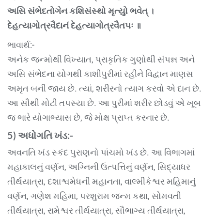
અસિ સંભેદતોગેન કશિસંસ્થો મૃત્યુો ભવેત્ ।
દેહત્યાગોત્રવૈદાનં દેહત્યાગોત્રવૈતપઃ ॥
ભાવાર્થ:-
અનેક જન્મોથી વિખ્યાત, પ્રાકૃતિક ગુણોથી સંપન્ન અને
અસિ સંભેદના યોગથી કાશીપુરીમાં રહીને વિદ્વાન માણસ
અમૃત બની જાય છે. ત્યાં, શરીરનો ત્યાગ કરવો એ દાન છે.
આ સૌથી મોટી તપસ્યા છે. આ પુરીમાં શરીર છોડવું એ ખૂબ
જ ભારે યોગાભ્યાસ છે, જે મોક્ષ પ્રાપ્ત કરનાર છે.
5) અધોગતિ
ખંડ
:-
અવનતિ ખંડ સ્કંદ પુરાણનો પાંચમો ખંડ છે. આ વિભાગમાં
મહાકાલનું વર્ણન, અગ્નિની ઉત્પત્તિનું વર્ણન, સિદ્યાધર
તીર્થયાત્રા, દશાશ્વમેધની મહાનતા, વાલ્મીકેશ્વર મહિમાનું
વર્ણન, ગણેશ મહિમા, પરશુરામ જન્મ કથા, સોમવતી
તીર્થયાત્રા, રામેશ્વર તીર્થયાત્રા, સૌભાગ્ય તીર્થયાત્રા,