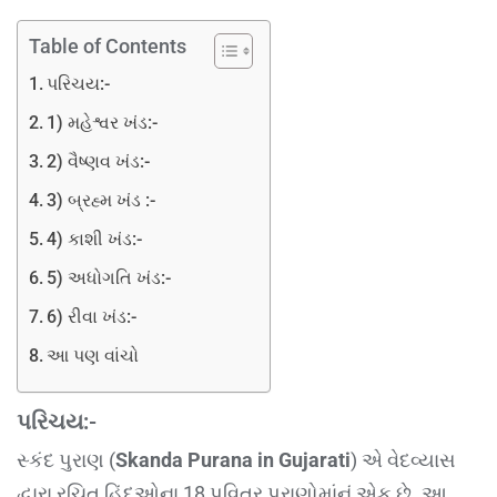
Table of Contents
પરિચય:-
1) મહેશ્વર ખંડ:-
2) વૈષ્ણવ ખંડ:-
3) બ્રહ્મ ખંડ :-
4) કાશી ખંડ:-
5) અધોગતિ ખંડ:-
6) રીવા ખંડ:-
આ પણ વાંચો
પરિચય:-
સ્કંદ પુરાણ (
Skanda Purana in Gujarati
) એ વેદવ્યાસ
દ્વારા રચિત હિંદુઓના 18 પવિત્ર પુરાણોમાંનું એક છે. આ