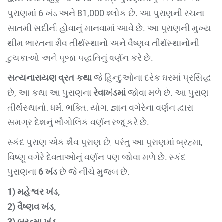
પુરાણમાં 6 ખંડ અને 81,000 શ્લોક છે. આ પુરાણની રચના
સાતમી સદીની હોવાનું માનવામાં આવે છે. આ પુરાણની મુખ્ય
થીમ ભારતના શૈવ તીર્થસ્થાનો અને વૈષ્ણવ તીર્થસ્થાનોની
ટુચકાઓ અને પૂજા પદ્ધતિનું વર્ણન કરે છે.
સત્યનારાયણ વ્રત કથા
જે હિન્દુઓના દરેક ઘરમાં પ્રસિદ્ધ
છે, આ કથા આ પુરાણના
રેવાખંડમાં
જોવા મળે છે. આ પુરાણ
તીર્થસ્થાનો, ધર્મ, ભક્તિ, યોગ, જ્ઞાન વગેરેના વર્ણન દ્વારા
સમગ્ર દેશનું ભૌગોલિક વર્ણન રજૂ કરે છે.
સ્કંદ પુરાણ એક શૈવ પુરાણ છે, પરંતુ આ પુરાણમાં બ્રહ્મા,
વિષ્ણુ વગેરે દેવતાઓનું વર્ણન પણ જોવા મળે છે. સ્કંદ
પુરાણના
6 ખંડ
છે જે નીચે મુજબ છે.
1) મહેશ્વર ખંડ,
2) વૈષ્ણવ ખંડ,
3) બ્રહ્મા ખંડ,