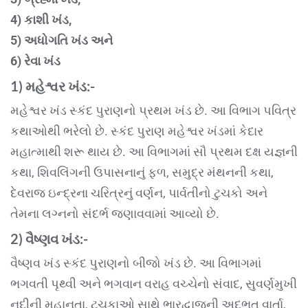
4) કાશી ખંડ,
5) અધોગતિ ખંડ અને
6) રેવા ખંડ
1) મહેશ્વર
ખંડ
:-
મહેશ્વર ખંડ સ્કંદ પુરાણનો પ્રથમ ખંડ છે. આ વિભાગ પવિત્ર
કથાઓથી ભરેલો છે. સ્કંદ પુરાણ મહેશ્વર ખંડમાં કેદાર
મહાત્માથી શરૂ થાય છે. આ વિભાગમાં સૌ પ્રથમ દક્ષ યજ્ઞની
કથા, શિવલિંગની ઉપાસનાનું ફળ, સમુદ્ર મંથનની કથા,
દેવરાજ ઇન્દ્રના ચરિત્રનું વર્ણન, પાર્વતીનો ટુચકો અને
તેમના લગ્નનો સંદર્ભ જણાવવામાં આવ્યો છે.
2) વૈષ્ણવ
ખંડ
:-
વૈષ્ણવ ખંડ સ્કંદ પુરાણનો બીજો ખંડ છે. આ વિભાગમાં
ભગવતી પૃથ્વી અને ભગવાન વરાહ વચ્ચેનો સંવાદ, સુવર્ણમુખી
નદીની મહાનતા, ટુચકાઓ સાથે ભારદ્વાજની અદ્ભુત વાર્તા,