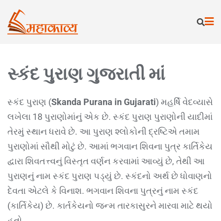
સ્કંદ પુરાણ ગુજરાતી માં
સ્કંદ પુરાણ (
Skanda Purana in Gujarati
) મહર્ષિ વેદવ્યાસે
લખેલા 18 પુરાણોમાંનું એક છે. સ્કંદ પુરાણ પુરાણોની યાદીમાં
તેરમું સ્થાન ધરાવે છે. આ પુરાણ શ્લોકોની દ્રષ્ટિએ તમામ
પુરાણોમાં સૌથી મોટું છે. આમાં ભગવાન શિવના પુત્ર કાર્તિકેય
દ્વારા શિવતત્ત્વનું વિસ્તૃત વર્ણન કરવામાં આવ્યું છે, તેથી આ
પુરાણનું નામ સ્કંદ પુરાણ પડ્યું છે. સ્કંદનો અર્થ છે ધોવાણનો
દેવતા એટલે કે વિનાશ. ભગવાન શિવના પુત્રનું નામ સ્કંદ
(કાર્તિકેય) છે. કાર્તકેયનો જન્મ તારકાસુરને મારવા માટે થયો
હતો.