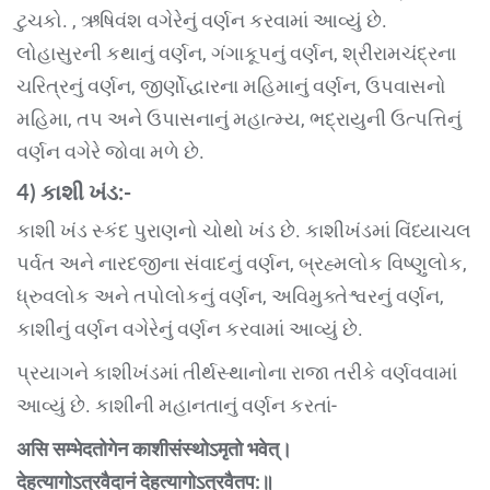
ટુચકો. , ઋષિવંશ વગેરેનું વર્ણન કરવામાં આવ્યું છે.
લોહાસુરની કથાનું વર્ણન, ગંગાકૂપનું વર્ણન, શ્રીરામચંદ્રના
ચરિત્રનું વર્ણન, જીર્ણોદ્ધારના મહિમાનું વર્ણન, ઉપવાસનો
મહિમા, તપ અને ઉપાસનાનું મહાત્મ્ય, ભદ્રાયુની ઉત્પત્તિનું
વર્ણન વગેરે જોવા મળે છે.
4) કાશી
ખંડ
:-
કાશી ખંડ સ્કંદ પુરાણનો ચોથો ખંડ છે. કાશીખંડમાં વિંધ્યાચલ
પર્વત અને નારદજીના સંવાદનું વર્ણન, બ્રહ્મલોક વિષ્ણુલોક,
ધ્રુવલોક અને તપોલોકનું વર્ણન, અવિમુક્તેશ્વરનું વર્ણન,
કાશીનું વર્ણન વગેરેનું વર્ણન કરવામાં આવ્યું છે.
પ્રયાગને કાશીખંડમાં તીર્થસ્થાનોના રાજા તરીકે વર્ણવવામાં
આવ્યું છે. કાશીની મહાનતાનું વર્ણન કરતાં-
असि सम्भेदतोगेन काशीसंस्थोऽमृतो भवेत्।
देहत्यागोऽत्रवैदानं देहत्यागोऽत्रवैतप:॥