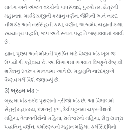
માતંગ અને અંજન વચ્ચેનો પાપસંવાદ, પુરુષોત્તમ ક્ષેત્રની
મહાનતા, માર્કંડેયજીની કથાનું વર્ણન, જૈમિની અને નારદ,
નીલકંઠ અને નરસિંહની કથા, વર્ણન, અશ્વમેધ યજ્ઞની કથા,
રથયાત્રા પદ્ધતિ, જપ અને સ્નાન પદ્ધતિ જણાવવામાં આવી
છે.
જ્ઞાન, પુણ્ય અને મોક્ષની પ્રાપ્તિ માટે વૈષ્ણવ ખંડ ખૂબ જ
ઉપયોગી કહેવાય છે. આ વિભાગમાં ભગવાન વિષ્ણુને વૈષ્ણવી
શક્તિનું સ્વરૂપ માનવામાં આવે છે. મહામુનિ નારદજીએ
વૈષ્ણવ ધર્મ વિશે જણાવ્યું છે.
3) બ્રહ્મ ખંડ :-
બ્રહ્મા ખંડ સ્કંદ પુરાણનો ત્રીજો ખંડ છે. આ વિભાગમાં
સેતુનું મહાત્મ્ય, દર્શનનું ફળ, દેવીપટ્ટનમાં ચક્રતીર્થનો
મહિમા, વેતાળતીર્થનો મહિમા, રામેશ્વરનો મહિમા, સેતુ યાત્રા
પદ્ધતિનું વર્ણન, ધર્મારણ્યનો મહાન મહિમા, કર્મસિદ્ધિનો