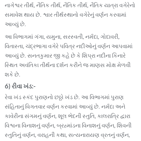
નાગેશ્વર તીર્થ, નૈતિક તીર્થ, નૈતિક તીર્થ, નૈતિક યાત્રા વગેરેનો
સમાવેશ થાય છે. શ્વાર તીર્થસ્થાનો વગેરેનું વર્ણન કરવામાં
આવ્યું છે.
આ વિભાગમાં ગંગા, યમુના, સરસ્વતી, નર્મદા, ગોદાવરી,
વિતાસ્તા, ચંદ્રભાગા વગેરે પવિત્ર નદીઓનું વર્ણન આપવામાં
આવ્યું છે. સનતકુમાર જી કહે છે કે શિપ્રા નદીના કિનારે
સ્થિત અવંતિકા તીર્થના દર્શન કરીને જ માણસ મોક્ષ મેળવી
શકે છે.
6) રીવા
ખંડ
:-
રેવા ખંડ સ્કંદ પુરાણનો છઠ્ઠો ખંડ છે. આ વિભાગમાં પુરાણ
સંહિતાનું વિગતવાર વર્ણન કરવામાં આવ્યું છે. નર્મદા અને
કાવેરીના સંગમનું વર્ણન, શૂલ ભેદની સ્તુતિ, કાલરાત્રિ દ્વારા
વિશ્વના વિનાશનું વર્ણન, બ્રહ્માંડના વિનાશનું વર્ણન, શિવની
સ્તુતિનું વર્ણન, વરાહની કથા, સત્યનારાયણ વ્રતનું વર્ણન,