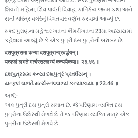
હિન્દુ ઘરમાં અનુસરવામાં આવે છે. સ્કંદ પુરાણમાં ભગવાન
શિવનો મહિમા, શિવ પાર્વતી વિવાહ, કાર્તિકેય જન્મ કથા અને
સતી ચરિત્ર વગેરેનું વિગતવાર વર્ણન કરવામાં આવ્યું છે.
સ્કંદ પુરાણના મહેશ્વર ખંડના કૌમરીખંડના 23મા અધ્યાયમાં
કહેવામાં આવ્યું છે કે એક પુત્રી દસ પુત્રોની બરાબર છે.
दशपुत्रसमा कन्या दशपुत्रान्प्रवर्द्धयन्।
यत्फलं लभते मर्त्यस्तल्लभ्यं कन्ययैकया॥ २३.४६ ॥
દશપુત્રસમ કન્યા દશપુત્રં પ્રવર્ધયન્ ।
યત્ફલં લભતે મર્ત્યસ્તલ્લભ્યં કન્યાકાયા ॥ 23.46 ॥
અર્થ:-
એક પુત્રી દસ પુત્રો સમાન છે. જે પરિણામ વ્યક્તિ દસ
પુત્રોના ઉછેરથી મેળવે છે તે જ પરિણામ વ્યક્તિ માત્ર એક
પુત્રીના ઉછેરથી મેળવે છે.