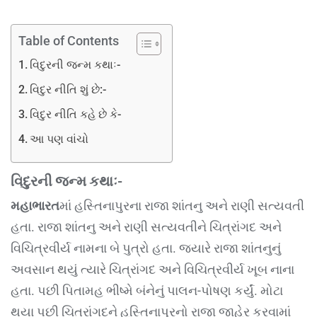
Table of Contents
વિદુરની જન્મ કથાઃ-
વિદુર નીતિ શું છે:-
વિદુર નીતિ કહે છે કે-
આ પણ વાંચો
વિદુરની જન્મ કથાઃ-
મહાભારત
માં હસ્તિનાપુરના રાજા શાંતનુ અને રાણી સત્યવતી
હતા. રાજા શાંતનુ અને રાણી સત્યવતીને ચિત્રાંગદ અને
વિચિત્રવીર્ય નામના બે પુત્રો હતા. જ્યારે રાજા શાંતનુનું
અવસાન થયું ત્યારે ચિત્રાંગદ અને વિચિત્રવીર્ય ખૂબ નાના
હતા. પછી પિતામહ ભીષ્મે બંનેનું પાલન-પોષણ કર્યું. મોટા
થયા પછી ચિત્રાંગદને હસ્તિનાપુરનો રાજા જાહેર કરવામાં