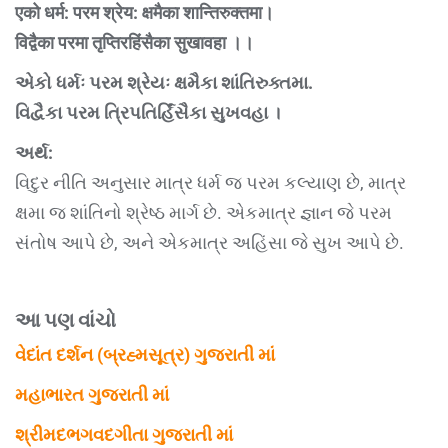
एको धर्म: परम श्रेय: क्षमैका शान्तिरुक्तमा।
विद्वैका परमा तृप्तिरहिंसैका सुखावहा ।।
એકો ધર્મઃ પરમ શ્રેયઃ ક્ષમૈકા શાંતિરુક્તમા.
વિદ્વૈકા પરમ ત્રિપતિર્હિંસૈકા સુખવહા ।
અર્થ:
વિદુર નીતિ અનુસાર માત્ર ધર્મ જ પરમ કલ્યાણ છે, માત્ર
ક્ષમા જ શાંતિનો શ્રેષ્ઠ માર્ગ છે. એકમાત્ર જ્ઞાન જે પરમ
સંતોષ આપે છે, અને એકમાત્ર અહિંસા જે સુખ આપે છે.
આ પણ વાંચો
વેદાંત દર્શન (બ્રહ્મસૂત્ર) ગુજરાતી માં
મહાભારત ગુજરાતી માં
શ્રીમદભગવદગીતા ગુજરાતી માં