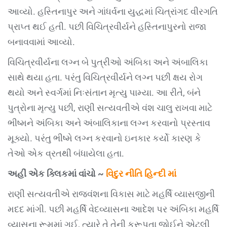
આવ્યો. હસ્તિનાપુર અને ગાંધર્વના યુદ્ધમાં ચિત્રાંગદ વીરગતિ
પ્રાપ્ત થઈ હતી. પછી વિચિત્રવીર્યને હસ્તિનાપુરનો રાજા
બનાવવામાં આવ્યો.
વિચિત્રવીર્યના લગ્ન બે પુત્રીઓ અંબિકા અને અંબાલિકા
સાથે થયા હતા. પરંતુ વિચિત્રવીર્યને લગ્ન પછી ક્ષય રોગ
થયો અને સ્વર્ગમાં નિઃસંતાન મૃત્યુ પામ્યા. આ રીતે, બંને
પુત્રોના મૃત્યુ પછી, રાણી સત્યવતીએ વંશ ચાલુ રાખવા માટે
ભીષ્મને અંબિકા અને અંબાલિકાના લગ્ન કરવાનો પ્રસ્તાવ
મૂક્યો. પરંતુ ભીષ્મે લગ્ન કરવાનો ઇનકાર કર્યો કારણ કે
તેઓ એક વ્રતથી બંધાયેલા હતા.
અહીં એક ક્લિકમાં વાંચો ~
વિદુર નીતિ હિન્દી માં
રાણી સત્યવતીએ રાજવંશના વિકાસ માટે મહર્ષિ વ્યાસજીની
મદદ માંગી. પછી મહર્ષિ વેદવ્યાસના આદેશ પર અંબિકા મહર્ષિ
વ્યાસના રૂમમાં ગઈ, ત્યારે તે તેની કુરૂપતા જોઈને એટલી