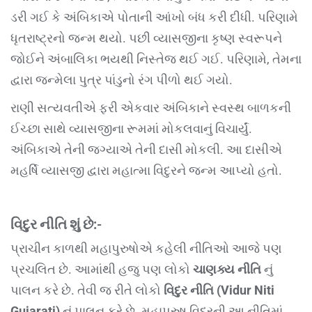
ડરી ગઈ કે અંબિકાએ પોતાની આંખો બંધ કરી દીધી. પરિણામે
ધૃતરાષ્ટ્રનો જન્મ થયો. પછી વ્યાસજીના કૃષ્ણ સ્વરૂપને
જોઈને અંબાલિકા ભયથી નિસ્તેજ થઈ ગઈ. પરિણામે, તેમના
દ્વારા જન્મેલા પુત્ર પાંડુનો રંગ પીળો થઈ ગયો.
રાણી સત્યવતીએ ફરી એકવાર અંબિકાને સ્વસ્થ બાળકની
ઈચ્છા સાથે વ્યાસજીના રૂમમાં મોકલવાનું વિચાર્યું.
અંબિકાએ તેની જગ્યાએ તેની દાસી મોકલી. આ દાસીએ
મહર્ષિ વ્યાસજી દ્વારા મહાત્મા વિદુરને જન્મ આપ્યો હતો.
વિદુર નીતિ શું છે:-
પ્રાચીન કાળથી મહાપુરુષોએ કહેલી નીતિઓ આજે પણ
પ્રચલિત છે. આમાંથી હજુ પણ લોકો
ચાણક્ય નીતિ
નું
પાલન કરે છે. તેવી જ રીતે લોકો
વિદુર નીતિ (Vidur Niti
Gujarati)
નું પાલન કરે છે. મહાપુરુષ વિદુરની આ નીતિમાં