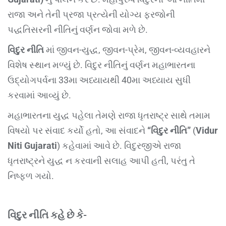
રાજા અને તેની પ્રજા પ્રત્યેની યોગ્ય ફરજોની
પદ્ધતિસરની નીતિનું વર્ણન જોવા મળે છે.
વિદુર નીતિ
માં જીવન-યુદ્ધ, જીવન-પ્રેમ, જીવન-વ્યવહારને
વિશેષ સ્થાન મળ્યું છે. વિદુર નીતિનું વર્ણન મહાભારતના
ઉદ્યોગપર્વના 33મા અધ્યાયથી 40મા અધ્યાય સુધી
કરવામાં આવ્યું છે.
મહાભારતના યુદ્ધ પહેલા તેમણે રાજા ધૃતરાષ્ટ્ર સાથે તમામ
વિષયો પર સંવાદ કર્યો હતો, આ સંવાદને
“વિદુર નીતિ”
(
Vidur
Niti Gujarati
) કહેવામાં આવે છે. વિદુરજીએ રાજા
ધૃતરાષ્ટ્રને યુદ્ધ ન કરવાની સલાહ આપી હતી, પરંતુ તે
નિષ્ફળ ગયો.
વિદુર નીતિ કહે છે કે-