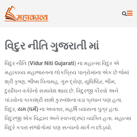
વિદુર નીતિ ગુજરાતી માં
વિદુર નીતિ (
Vidur Niti Gujarati
) ના મહાત્મા વિદુર એ
મહાકાવ્ય મહાભારતના લોકપ્રિય પાત્રોમાંના એક છે જેમાં
શ્રી કૃષ્ણ, ભીષ્મ પિતામહ, ગુરુ દ્રોણ, યુધિષ્ઠિર, ભીમ,
દુર્યોધન વગેરેનો સમાવેશ થાય છે. વિદુરજી કૌરવો અને
પાંડવોના કાકાશ્રી સાથે કુરુવંશના વડા પ્રધાન પણ હતા.
વિદુર,
યમ (ધર્મ)
ના અવતાર, મહર્ષિ વ્યાસના પુત્ર હતા.
વિદુરજી એક વિદ્વાન અને સ્વપ્નદ્રષ્ટા વ્યક્તિ હતા. મહાત્મા
વિદુરે કપરા સંજોગોમાં પણ સત્યનો માર્ગ ન છોડ્યો.