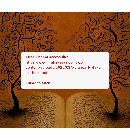
Error: Cannot access file!
https://www.mahakavya.com/wp-
content/uploads/2025/03/Astanga_Hrdayam
_in_hindi.pdf
Failed to fetch