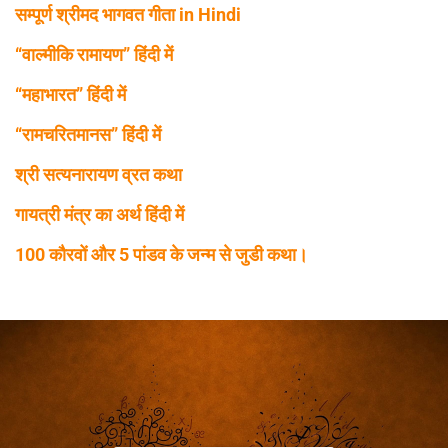
सम्पूर्ण श्रीमद भागवत गीता in Hindi
“वाल्मीकि रामायण” हिंदी में
“महाभारत” हिंदी में
“रामचरितमानस” हिंदी में
श्री सत्यनारायण व्रत कथा
गायत्री मंत्र का अर्थ हिंदी में
100 कौरवों और 5 पांडव के जन्म से जुडी कथा।