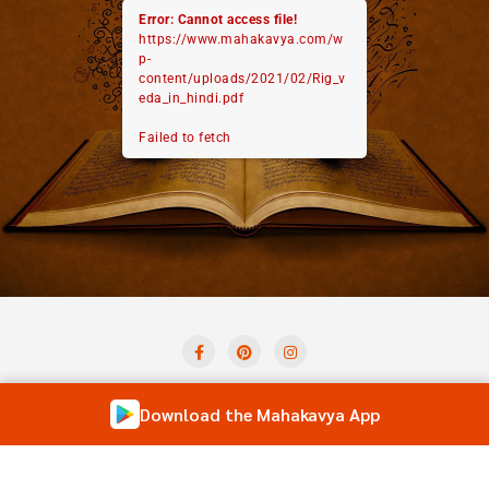
Error: Cannot access file!
https://www.mahakavya.com/w
p-
content/uploads/2021/02/Rig_v
eda_in_hindi.pdf
Failed to fetch
Privacy Policy
Term And Condition
Contact Us
Download the Mahakavya App
Shloka of the Day
Forum
Copyright ©2026 Mahakavya – Read Ved Puran Online . All