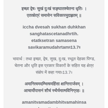
इच्छा द्वेषः सुखं दुःखं सङ्‍घातश्चेतना धृतिः ।
एतत्क्षेत्रं समासेन सविकारमुदाहृतम् ॥
iccha dvesah sukhan duhkhan
sanghatascetanadhrtih.
etatksetran samasena
savikaramudahrtam৷৷13.7৷৷
भावार्थ : तथा इच्छा, द्वेष, सुख, दुःख, स्थूल देहका पिण्ड,
चेतना और धृति इस प्रकार विकारों के सहित यह क्षेत्र
संक्षेप में कहा गया৷৷13.7৷৷
अमानित्वमदम्भित्वमहिंसा क्षान्तिरार्जवम् ।
आचार्योपासनं शौचं स्थैर्यमात्मविनिग्रहः ॥
amanitvamadambhitvamahinsa