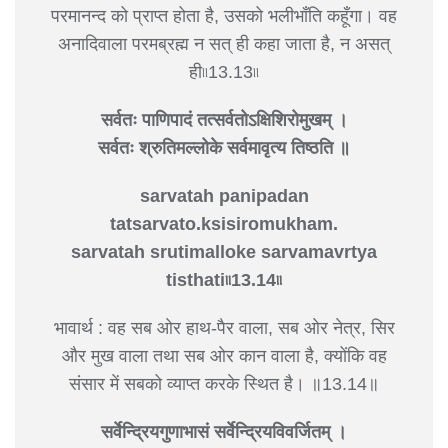
परमानन्द को प्राप्त होता है, उसको भलीभाँति कहूँगा। वह
अनादिवाला परमब्रह्म न सत् ही कहा जाता है, न असत्
ही৷৷13.13৷৷
सर्वतः पाणिपादं तत्सर्वतोऽक्षिशिरोमुखम् ।
सर्वतः श्रुतिमल्लोके सर्वमावृत्य तिष्ठति ॥
sarvatah panipadan
tatsarvato.ksisiromukham.
sarvatah srutimalloke sarvamavrtya
tisthati৷৷13.14৷৷
भावार्थ : वह सब ओर हाथ-पैर वाला, सब ओर नेत्र, सिर
और मुख वाला तथा सब ओर कान वाला है, क्योंकि वह
संसार में सबको व्याप्त करके स्थित है। ॥13.14॥
सर्वेन्द्रियगुणाभासं सर्वेन्द्रियविवर्जितम् ।