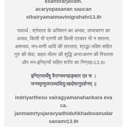
ksantirarjavam.
acaryopasanan saucan
sthairyamatmavinigrahah৷৷13.8৷৷
भावार्थ : श्रेष्ठता के अभिमान का अभाव, दम्भाचरण का
अभाव, किसी भी प्राणी को किसी प्रकार भी न सताना,
क्षमाभाव, मन-वाणी आदि की सरलता, श्रद्धा-भक्ति सहित
गुरु की सेवा, बाहर-भीतर की शुद्धि अन्तःकरण की स्थिरता
और मन-इन्द्रियों सहित शरीर का निग्रह৷৷13.8৷৷
इन्द्रियार्थेषु वैराग्यमनहङ्‍कार एव च ।
जन्ममृत्युजराव्याधिदुःखदोषानुदर्शनम् ॥
indriyarthesu vairagyamanahankara eva
ca.
janmamrtyujaravyadhiduhkhadosanudar
sanam৷৷13.9৷৷