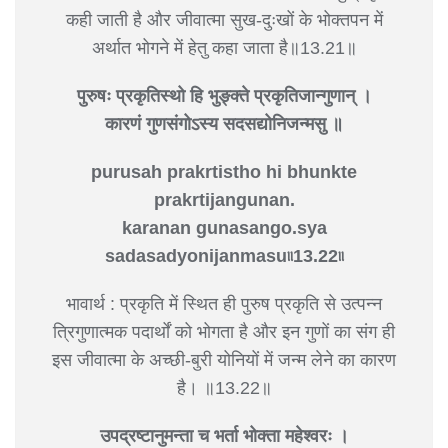
कही जाती है और जीवात्मा सुख-दुःखों के भोक्तपन में
अर्थात भोगने में हेतु कहा जाता है॥13.21॥
पुरुषः प्रकृतिस्थो हि भुङ्‍क्ते प्रकृतिजान्गुणान् ।
कारणं गुणसंगोऽस्य सदसद्योनिजन्मसु ॥
purusah prakrtistho hi bhunkte
prakrtijangunan.
karanan gunasango.sya
sadasadyonijanmasu৷৷13.22৷৷
भावार्थ : प्रकृति में स्थित ही पुरुष प्रकृति से उत्पन्न
त्रिगुणात्मक पदार्थों को भोगता है और इन गुणों का संग ही
इस जीवात्मा के अच्छी-बुरी योनियों में जन्म लेने का कारण
है। ॥13.22॥
उपद्रष्टानुमन्ता च भर्ता भोक्ता महेश्वरः ।