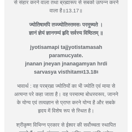
से संहार करने वाला तथा ब्रह्मारूप से सबको उत्पन्न करने
वाला है॥13.17॥
ज्योतिषामपि तज्ज्योतिस्तमसः परमुच्यते ।
ज्ञानं ज्ञेयं ज्ञानगम्यं हृदि सर्वस्य विष्ठितम् ॥
jyotisamapi tajjyotistamasah
paramucyate.
jnanan jneyan jnanagamyan hrdi
sarvasya visthitam৷৷13.18৷৷
भावार्थ : वह परब्रह्म ज्योतियों का भी ज्योति एवं माया से
अत्यन्त परे कहा जाता है। वह परमात्मा बोधस्वरूप, जानने
के योग्य एवं तत्वज्ञान से प्राप्त करने योग्य है और सबके
हृदय में विशेष रूप से स्थित है।
श्रीकृष्ण विभिन्न प्रकार से ईश्वर की सर्वोच्चता स्थापित