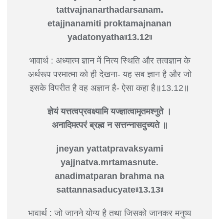
tattvajnanarthadarsanam.
etajjnanamiti proktamajnanan
yadatonyatha৷৷13.12৷৷
भावार्थ : अध्यात्म ज्ञान में नित्य स्थिति और तत्वज्ञान के
अर्थरूप परमात्मा को ही देखना- यह सब ज्ञान है और जो
इसके विपरीत है वह अज्ञान है- ऐसा कहा है॥13.12॥
ज्ञेयं यत्तत्वप्रवक्ष्यामि यज्ज्ञात्वामृतमश्नुते ।
अनादिमत्परं ब्रह्म न सत्तन्नासदुच्यते ॥
jneyan yattatpravaksyami
yajjnatva.mrtamasnute.
anadimatparan brahma na
sattannasaducyate৷৷13.13৷৷
भावार्थ : जो जानने योग्य है तथा जिसको जानकर मनुष्य