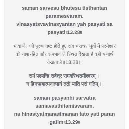
saman sarvesu bhutesu tisthantan
paramesvaram.
vinasyatsvavinasyantan yah pasyati sa
pasyati৷৷13.28৷৷
भावार्थ : जो पुरुष नष्ट होते हुए सब चराचर भूतों में परमेश्वर
को नाशरहित और समभाव से स्थित देखता है वही यथार्थ
देखता है॥13.28॥
समं पश्यन्हि सर्वत्र समवस्थितमीश्वरम् ।
न हिनस्त्यात्मनात्मानं ततो याति परां गतिम् ॥
saman pasyanhi sarvatra
samavasthitamisvaram.
na hinastyatmana৷৷tmanan tato yati paran
gatim৷৷13.29৷৷