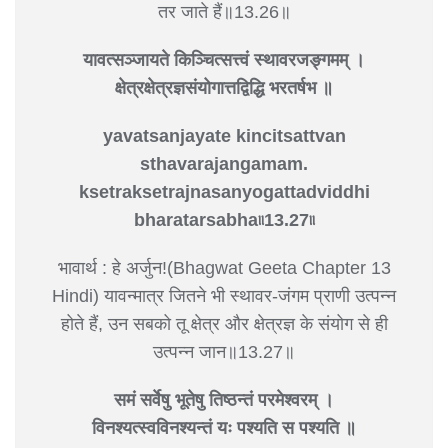
तर जाते हैं॥13.26॥
यावत्सञ्जायते किञ्चित्सत्त्वं स्थावरजङ्‍गमम् ।
क्षेत्रक्षेत्रज्ञसंयोगात्तद्विद्धि भरतर्षभ ॥
yavatsanjayate kincitsattvan
sthavarajangamam.
ksetraksetrajnasanyogattadviddhi
bharatarsabha৷৷13.27৷৷
भावार्थ : हे अर्जुन!(Bhagwat Geeta Chapter 13
Hindi) यावन्मात्र जितने भी स्थावर-जंगम प्राणी उत्पन्न
होते हैं, उन सबको तू क्षेत्र और क्षेत्रज्ञ के संयोग से ही
उत्पन्न जान॥13.27॥
समं सर्वेषु भूतेषु तिष्ठन्तं परमेश्वरम् ।
विनश्यत्स्वविनश्यन्तं यः पश्यति स पश्यति ॥