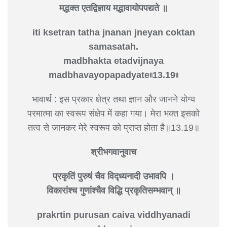
मद्भक्त एतद्विज्ञाय मद्भावायोपपद्यते ॥
iti ksetran tatha jnanan jneyan coktan
samasatah.
madbhakta etadvijnaya
madbhavayopapadyate৷৷13.19৷৷
भावार्थ : इस प्रकार क्षेत्र तथा ज्ञान और जानने योग्य
परमात्मा का स्वरूप संक्षेप में कहा गया। मेरा भक्त इसको
तत्व से जानकर मेरे स्वरूप को प्राप्त होता है॥13.19॥
श्रीभगवानुवाच
प्रकृतिं पुरुषं चैव विद्ध्यनादी उभावपि ।
विकारांश्च गुणांश्चैव विद्धि प्रकृतिसम्भवान् ॥
prakrtin purusan caiva viddhyanadi