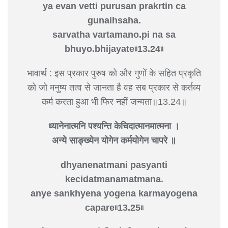
ya evan vetti purusan prakrtin ca
gunaihsaha.
sarvatha vartamano.pi na sa
bhuyo.bhijayate৷৷13.24৷৷
भावार्थ : इस प्रकार पुरुष को और गुणों के सहित प्रकृति
को जो मनुष्य तत्व से जानता है वह सब प्रकार से कर्तव्य
कर्म करता हुआ भी फिर नहीं जन्मता॥13.24॥
ध्यानेनात्मनि पश्यन्ति केचिदात्मानमात्मना ।
अन्ये साङ्‍ख्येन योगेन कर्मयोगेन चापरे ॥
dhyanenatmani pasyanti
kecidatmanamatmana.
anye sankhyena yogena karmayogena
capare৷৷13.25৷৷