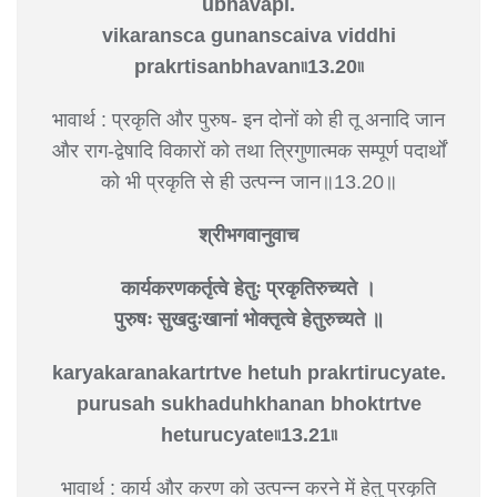
ubhavapi.
vikaransca gunanscaiva viddhi
prakrtisanbhavan৷৷13.20৷৷
भावार्थ : प्रकृति और पुरुष- इन दोनों को ही तू अनादि जान
और राग-द्वेषादि विकारों को तथा त्रिगुणात्मक सम्पूर्ण पदार्थों
को भी प्रकृति से ही उत्पन्न जान॥13.20॥
श्रीभगवानुवाच
कार्यकरणकर्तृत्वे हेतुः प्रकृतिरुच्यते ।
पुरुषः सुखदुःखानां भोक्तृत्वे हेतुरुच्यते ॥
karyakaranakartrtve hetuh prakrtirucyate.
purusah sukhaduhkhanan bhoktrtve
heturucyate৷৷13.21৷৷
भावार्थ : कार्य और करण को उत्पन्न करने में हेतु प्रकृति