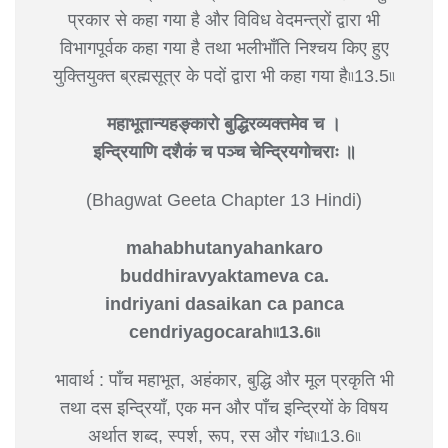
प्रकार से कहा गया है और विविध वेदमन्त्रों द्वारा भी
विभागपूर्वक कहा गया है तथा भलीभाँति निश्चय किए हुए
युक्तियुक्त ब्रह्मसूत्र के पदों द्वारा भी कहा गया है৷৷13.5৷৷
महाभूतान्यहङ्‍कारो बुद्धिरव्यक्तमेव च ।
इन्द्रियाणि दशैकं च पञ्च चेन्द्रियगोचराः ॥
(Bhagwat Geeta Chapter 13 Hindi)
mahabhutanyahankaro
buddhiravyaktameva ca.
indriyani dasaikan ca panca
cendriyagocarah৷৷13.6৷৷
भावार्थ : पाँच महाभूत, अहंकार, बुद्धि और मूल प्रकृति भी
तथा दस इन्द्रियाँ, एक मन और पाँच इन्द्रियों के विषय
अर्थात शब्द, स्पर्श, रूप, रस और गंध৷৷13.6৷৷