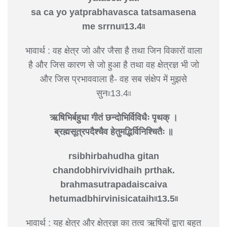
sa ca yo yatprabhavasca tatsamasena
me srrnu৷৷13.4৷৷
भावार्थ : वह क्षेत्र जो और जैसा है तथा जिन विकारों वाला
है और जिस कारण से जो हुआ है तथा वह क्षेत्रज्ञ भी जो
और जिस प्रभाववाला है- वह सब संक्षेप में मुझसे
सुन৷৷13.4৷৷
ऋषिभिर्बहुधा गीतं छन्दोभिर्विविधैः पृथक् ।
ब्रह्मसूत्रपदैश्चैव हेतुमद्भिर्विनिश्चितैः ॥
rsibhirbahudha gitan
chandobhirvividhaih prthak.
brahmasutrapadaiscaiva
hetumadbhirvinisicataih৷৷13.5৷৷
भावार्थ : यह क्षेत्र और क्षेत्रज्ञ का तत्व ऋषियों द्वारा बहुत