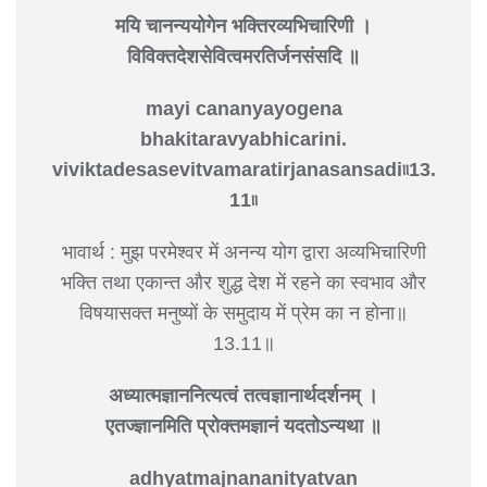
मयि चानन्ययोगेन भक्तिरव्यभिचारिणी ।
विविक्तदेशसेवित्वमरतिर्जनसंसदि ॥
mayi cananyayogena
bhakitaravyabhicarini.
viviktadesasevitvamaratirjanasansadi৷৷13.
11৷৷
भावार्थ : मुझ परमेश्वर में अनन्य योग द्वारा अव्यभिचारिणी
भक्ति तथा एकान्त और शुद्ध देश में रहने का स्वभाव और
विषयासक्त मनुष्यों के समुदाय में प्रेम का न होना॥
13.11॥
अध्यात्मज्ञाननित्यत्वं तत्वज्ञानार्थदर्शनम् ।
एतज्ज्ञानमिति प्रोक्तमज्ञानं यदतोऽन्यथा ॥
adhyatmajnananityatvan