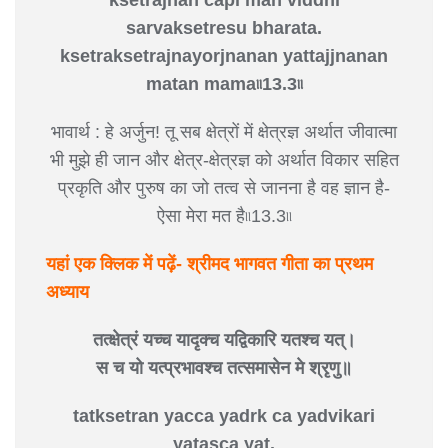
sarvaksetresu bharata.
ksetraksetrajnayorjnanan yattajjnanan
matan mama৷৷13.3৷৷
भावार्थ : हे अर्जुन! तू सब क्षेत्रों में क्षेत्रज्ञ अर्थात जीवात्मा
भी मुझे ही जान और क्षेत्र-क्षेत्रज्ञ को अर्थात विकार सहित
प्रकृति और पुरुष का जो तत्व से जानना है वह ज्ञान है-
ऐसा मेरा मत है৷৷13.3৷৷
यहां एक क्लिक में पढ़ें- श्रीमद भागवत गीता का प्रथम
अध्याय
तत्क्षेत्रं यच्च यादृक्च यद्विकारि यतश्च यत्।
स च यो यत्प्रभावश्च तत्समासेन मे श्रृणु॥
tatksetran yacca yadrk ca yadvikari
yatasca yat.