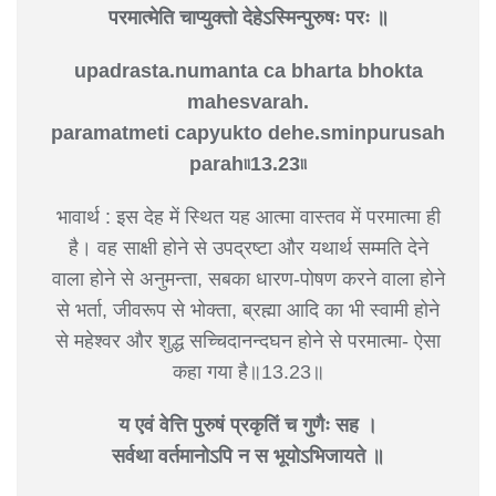
परमात्मेति चाप्युक्तो देहेऽस्मिन्पुरुषः परः ॥
upadrasta.numanta ca bharta bhokta
mahesvarah.
paramatmeti capyukto dehe.sminpurusah
parah৷৷13.23৷৷
भावार्थ : इस देह में स्थित यह आत्मा वास्तव में परमात्मा ही
है। वह साक्षी होने से उपद्रष्टा और यथार्थ सम्मति देने
वाला होने से अनुमन्ता, सबका धारण-पोषण करने वाला होने
से भर्ता, जीवरूप से भोक्ता, ब्रह्मा आदि का भी स्वामी होने
से महेश्वर और शुद्ध सच्चिदानन्दघन होने से परमात्मा- ऐसा
कहा गया है॥13.23॥
य एवं वेत्ति पुरुषं प्रकृतिं च गुणैः सह ।
सर्वथा वर्तमानोऽपि न स भूयोऽभिजायते ॥