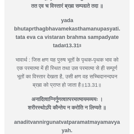
तत एव च विस्तारं ब्रह्म सम्पद्यते तदा ॥
yada
bhutaprthagbhavamekasthamanupasyati.
tata eva ca vistaran brahma sampadyate
tada৷৷13.31৷৷
भावार्थ : जिस क्षण यह पुरुष भूतों के पृथक-पृथक भाव को
एक परमात्मा में ही स्थित तथा उस परमात्मा से ही सम्पूर्ण
भूतों का विस्तार देखता है, उसी क्षण वह सच्चिदानन्दघन
ब्रह्म को प्राप्त हो जाता है॥13.31॥
अनादित्वान्निर्गुणत्वात्परमात्मायमव्ययः ।
शरीरस्थोऽपि कौन्तेय न करोति न लिप्यते ॥
anaditvannirgunatvatparamatmayamavya
yah.