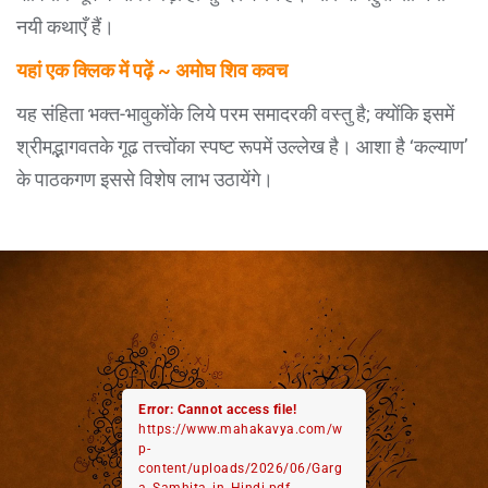
नयी कथाएँ हैं।
यहां एक क्लिक में पढ़ें ~ अमोघ शिव कवच
यह संहिता भक्त-भावुकोंके लिये परम समादरकी वस्तु है; क्योंकि इसमें
श्रीमद्भागवतके गूढ तत्त्वोंका स्पष्ट रूपमें उल्लेख है। आशा है ‘कल्याण’
के पाठकगण इससे विशेष लाभ उठायेंगे।
Error: Cannot access file!
https://www.mahakavya.com/w
p-
content/uploads/2026/06/Garg
a_Samhita_in_Hindi.pdf