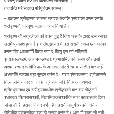
यस्मिन् सर्वाणि तेजांसि विलीयन्ते स्वतेजसि ।
तं वदन्ति परे साक्षात् परिपूर्णतमं स्वयम् ॥
– कहकर श्रीकृष्णमें समस्त भागवत-तेजोंके प्रवेशका वर्णन करके
श्रीकृष्णकी परिपूर्णतमताका वर्णन किया है।
श्रीकृष्ण की मधुरलीला की रचना हुई है दिव्य ‘रस’के द्वारा; उस रसका
रासमें प्रकाश हुआ है। श्रीमद्भागवत में उस रासके केवल एक बारका
वर्णन पाँच अध्यायोंमें किया गया है; किंतु इस गर्ग-संहितामें
वृन्दावनखण्डमें, अश्वमेधखण्डके प्रभासमिलनके समय और उसी
अश्वमेधखण्डके दिग्विजयके अनन्तर लौटते समय-यों तीन बार कई
अध्यायोंमें उसका बड़ा सुन्दर वर्णन है। परम प्रेमस्वरूपा, श्रीकृष्णसे
नित्य अभिन्नस्वरूपा शक्ति श्रीराधाजीके दिव्य आकर्षणसे
श्रीमथुरानाथ एवं श्रीद्वारकाधीश श्रीकृष्णने बार-बार गोकुलमें
पधारकर नित्यरासेश्वरी, नित्यनिकुञ्जेश्वरीके साथ महारासकी दिव्य
लीला की है- इसका विशद वर्णन है। इसके माधुर्यखण्डमें विभिन्न
गोपियोंके पूर्वजन्मोंका बड़ा ही सुन्दर वर्णन है। और भी बहुत-सी नयी-