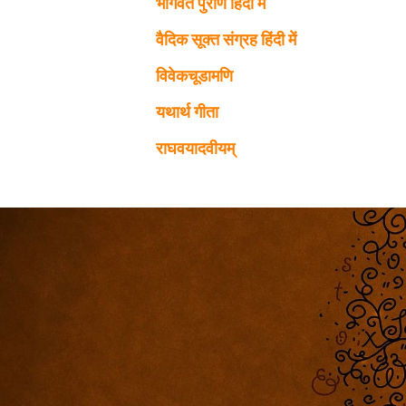
भागवत पुराण हिंदी में
वैदिक सूक्त संग्रह हिंदी में
विवेकचूडामणि
यथार्थ गीता
राघवयादवीयम्