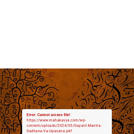
Error: Cannot access file!
https://www.mahakavya.com/wp-
content/uploads/2024/05/Gayatri-Mantra-
Sadhana-Va-Upasana.pdf