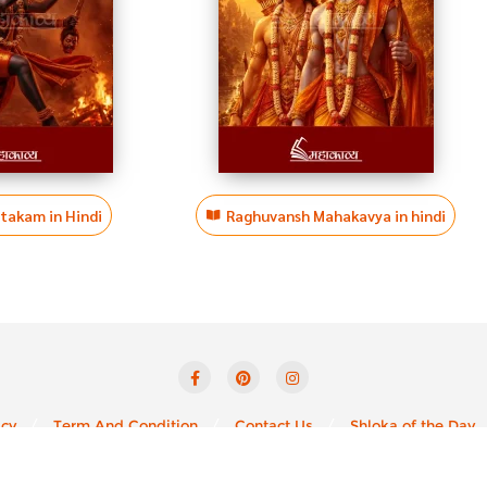
htakam in Hindi
Raghuvansh Mahakavya in hindi
icy
Term And Condition
Contact Us
Shloka of the Day
yright ©2026 Mahakavya – Read Ved Puran Online . All rights reser