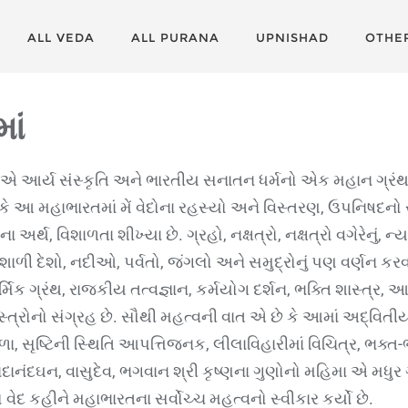
ALL VEDA
ALL PURANA
UPNISHAD
OTHE
ાં
એ આર્ય સંસ્કૃતિ અને ભારતીય સનાતન ધર્મનો એક મહાન ગ્રં
ે કે આ મહાભારતમાં મેં વેદોના રહસ્યો અને વિસ્તરણ, ઉપનિષદનો 
ના અર્થ, વિશાળતા શીખ્યા છે. ગ્રહો, નક્ષત્રો, નક્ષત્રો વગેરેનું, ન
્યશાળી દેશો, નદીઓ, પર્વતો, જંગલો અને સમુદ્રોનું પણ વર્ણન ક
ધાર્મિક ગ્રંથ, રાજકીય તત્વજ્ઞાન, કર્મયોગ દર્શન, ભક્તિ શાસ્ત્ર,
્ત્રોનો સંગ્રહ છે. સૌથી મહત્વની વાત એ છે કે આમાં અદ્વિતીય, 
ા, સૃષ્ટિની સ્થિતિ આપત્તિજનક, લીલાવિહારીમાં વિચિત્ર, ભક્ત-
ચિદાનંદઘન, વાસુદેવ, ભગવાન શ્રી કૃષ્ણના ગુણોનો મહિમા એ મધુ
 કહીને મહાભારતના સર્વોચ્ચ મહત્વનો સ્વીકાર કર્યો છે.