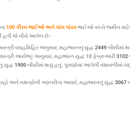
ના
100 કૌરવ ભાઈઓ અને પાંચ પાંડવ
ભાઈઓ વચ્ચે જમીન માટેનુ
આવી હતી જે નીચે આપેલ છે:-
સ્ત્રી વરાહમિહિર અનુસાર, મહાભારતનું યુદ્ધ
2449
બીસીમાં થયુ
સ્ત્રી આર્યભટ્ટ અનુસાર, મહાભારત યુદ્ધ 18 ફેબ્રુઆરી
3102
ં યુદ્ધ
1900
બીસીમાં થયું હતું. પુરાણોમાં આપેલી વંશાવળીમાં ચંદ
્રહો અને નક્ષત્રોની ગણતરીના આધારે, મહાભારતનું યુદ્ધ
3067
બ