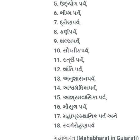
5. ઉદ્યોગ પર્વ,
6. ભીષ્મ પર્વ,
7. દ્રોણપર્વ,
8. કર્ણપર્વ,
9. શલ્યપર્વ,
10. સૌપ્તીકપર્વ,
11. સ્ત્રી પર્વ,
12. શાંતિ પર્વ,
13. અનુશાસનપર્વ,
14. અશ્વમેધિકાપર્વ,
15. આશ્રમવાસિકા પર્વ,
16. મૌસુલ પર્વ,
17. મહાપ્રસ્થાનિક પર્વ અને
18. સ્વર્ગરોહણપર્વ
મહાભારત
(Mahabharat in Gujarati)