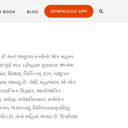
DOWNLOAD APP
R BOOK
BLOG
થ છે અને અમૂલ્ય રત્નોનો એક મહાન
સંપૂર્ણ સાર, ઇતિહાસ પુરાણના ઋન્મેષ
્યાય, શિક્ષણ, ચિકિત્સા, દાન, પાશુપત
રવામાં આવ્યું છે. તેથી, મહાભારત એ એક
 આધ્યાત્મિક વિજ્ઞાન, આર્યજાતિક
સર્વજ્ઞ, સર્વશક્તિમાન, સર્વલોક
ભક્ત, ભક્ત-બધું, નિખિલરસમૃતસિંધુ,
ર ગીત છે. તેનો મહિમા અપાર છે. ઉપનિષદ