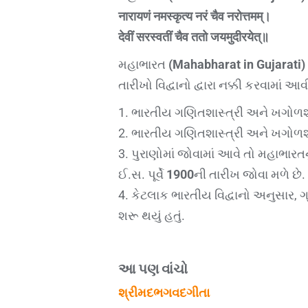
नारायणं नमस्कृत्य नरं चैव नरोत्तमम्।
देवीं सरस्वतीं चैव ततो जयमुदीरयेत्॥
મહાભારત
(Mahabharat in Gujarati)
તારીખો વિદ્વાનો દ્વારા નક્કી કરવામાં 
1. ભારતીય ગણિતશાસ્ત્રી અને ખગોળશા
2. ભારતીય ગણિતશાસ્ત્રી અને ખગોળશા
3. પુરાણોમાં જોવામાં આવે તો મહાભારતનુ
ઈ.સ. પૂર્વે
1900
ની તારીખ જોવા મળે છે.
4. કેટલાક ભારતીય વિદ્વાનો અનુસાર, ગ
શરૂ થયું હતું.
આ પણ વાંચો
શ્રીમદભગવદગીતા