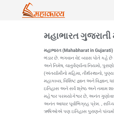
મહાભારત ગુજરાતી મ
મહાભારત (Mahabharat in Gujarati)
ભંડાર છે. ભગવાન વેદ વ્યાસ પોતે કહે છ
અને નિમેષ, ચાતુર્વર્ણ્યના નિયમો, પુરાણો
(અંતર્યામીનો મહિમા, તીર્થસ્થાનો, પુણ
મહાકાવ્ય, વિશિષ્ટ જ્ઞાન અને વિજ્ઞાન, 
ઇતિહાસ અને સર્વ શ્રેષ્ઠ અને તમામ શાસ
મહેશ્વર પરમયોગેશ્વર છે, અનંત ગુણોવાળ
અનંત આધાર પૂર્વાભિગ્રહ પ્રેમ. , સચ્
ઋષિઓએ પણ ઇતિહાસ પુરાણને પાંચમો વેદ