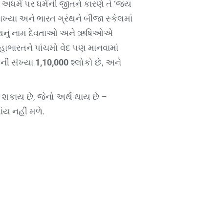
ાં અધર્મ પર ધર્મની જીતને કારણે તે ‘જય
ખ્યા અને ભારત ગ્રંથને બીજા સ્કેલમાં
 ગ્રંથનું નામ દેવતાઓ અને ઋષિઓએ
ારતને પાંચમો વેદ પણ માનવામાં
ની સંખ્યા
1,10,000
શ્લોકો છે, અને
શકાય છે, જેનો અર્થ થાય છે –
ાંય નહીં મળે.