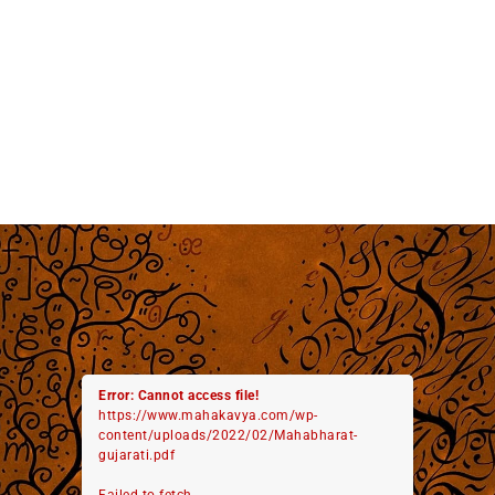
Error: Cannot access file!
https://www.mahakavya.com/wp-
content/uploads/2022/02/Mahabharat-
gujarati.pdf
Failed to fetch