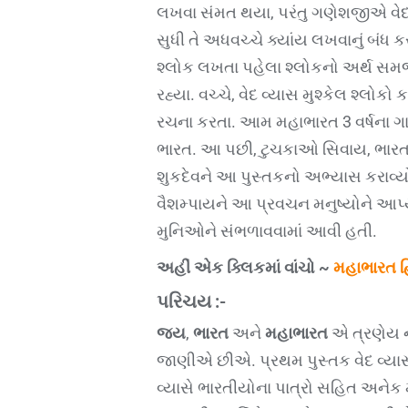
લખવા સંમત થયા, પરંતુ ગણેશજીએ વેદ વ
સુધી તે અધવચ્ચે ક્યાંય લખવાનું બંધ ક
શ્લોક લખતા પહેલા શ્લોકનો અર્થ સમ
રહ્યા. વચ્ચે, વેદ વ્યાસ મુશ્કેલ શ્લ
રચના કરતા. આમ મહાભારત 3 વર્ષના ગાળ
ભારત. આ પછી, ટુચકાઓ સિવાય, ભારત 
શુકદેવને આ પુસ્તકનો અભ્યાસ કરાવ્ય
વૈશમ્પાયને આ પ્રવચન મનુષ્યોને આપ્યુ
મુનિઓને સંભળાવવામાં આવી હતી.
અહીં એક ક્લિકમાં વાંચો ~
મહાભારત હિ
પરિચય :-
જય
,
ભારત
અને
મહાભારત
એ ત્રણેય ન
જાણીએ છીએ. પ્રથમ પુસ્તક વેદ વ્યાસ દ્વ
વ્યાસે ભારતીયોના પાત્રો સહિત અનેક