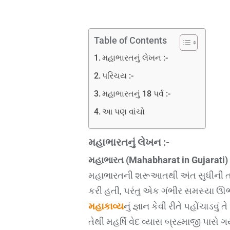
Table of Contents
મહાભારતનું લેખન :-
પરિચય :-
મહાભારતનું 18 પર્વ :-
આ પણ વાંચો
મહાભારતનું લેખન :-
મહાભારત
(Mahabharat in Gujarati)
મહાભારતની શરૂઆતથી અંત સુધીની તમ
કરી હતી, પરંતુ એક ગંભીર સમસ્યા ઊ
મહાકાવ્ય
નું જ્ઞાન કેવી રીતે પહોંચાડવુ
તેથી મહર્ષિ વેદ વ્યાસ બ્રહ્માજી પાસ