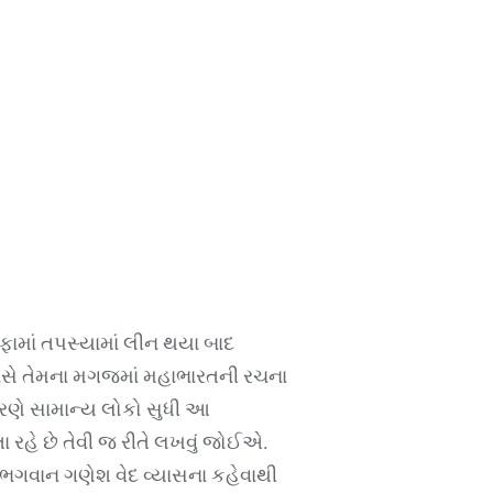
ુફામાં તપસ્યામાં લીન થયા બાદ
ાસે તેમના મગજમાં મહાભારતની રચના
રણે સામાન્ય લોકો સુધી આ
ોલતા રહે છે તેવી જ રીતે લખવું જોઈએ.
ા. ભગવાન ગણેશ વેદ વ્યાસના કહેવાથી