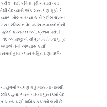
 દે, પછી કવિતા પૂરી ન થાય ત્યાં
 તેથી વેદ વ્યાસે એક શરત પણ મૂકી કે
 વ્યાસ બોલતા રહ્યા અને ગણેશ લખતા
 સમય દરમિયાન વેદ વ્યાસ નવા શ્લોકોની
પહેલો પુસ્તક લખ્યો, પ્રથમ પ્રોદી
 વેદ વ્યાસજીએ સૌપ્રથમ તેમના પુત્ર
 બધાએ તેનો અભ્યાસ કર્યો.
્ઞ સમારોહમાં કપાસ સહિત ઘણા ઋષિ-
 આજના યુગમાં આપણે મહાભારતના નામથી
શ્લોક હતા. ભારત નામના પુસ્તકમાં વેદ
હિત અન્ય ઘણી ધાર્મિક કથાઓ લખી છે.