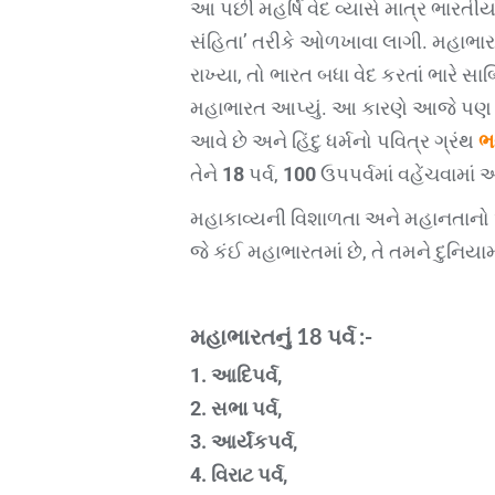
આ પછી મહર્ષિ વેદ વ્યાસે માત્ર ભારતીયો
સંહિતા’ તરીકે ઓળખાવા લાગી. મહાભારત
રાખ્યા, તો ભારત બધા વેદ કરતાં ભારે 
મહાભારત આપ્યું. આ કારણે આજે પણ 
આવે છે અને હિંદુ ધર્મનો પવિત્ર ગ્રંથ
ભ
તેને
18
પર્વ,
100
ઉપપર્વમાં વહેંચવામાં 
મહાકાવ્યની વિશાળતા અને મહાનતાનો અ
જે કંઈ મહાભારતમાં છે, તે તમને દુનિયામ
મહાભારતનું 18 પર્વ :-
1. આદિપર્વ,
2. સભા પર્વ,
3. આર્યંકપર્વ,
4. વિરાટ પર્વ,