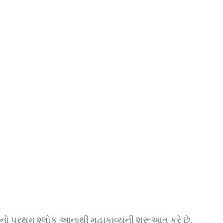
નો પ્રથમ શ્લોક આનાથી મહાકાવ્યની શરૂઆત કરે છે.