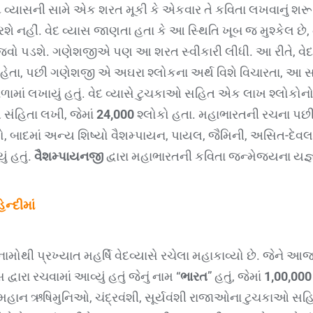
્યાસની સામે એક શરત મૂકી કે એકવાર તે કવિતા લખવાનું શરૂ કરી
રશે નહીં. વેદ વ્યાસ જાણતા હતા કે આ સ્થિતિ ખૂબ જ મુશ્કેલ છે,
જવો પડશે. ગણેશજીએ પણ આ શરત સ્વીકારી લીધી. આ રીતે, વેદ
ોકો કહેતા, પછી ગણેશજી એ અઘરા શ્લોકના અર્થ વિશે વિચારતા, આ
ામાં લખાયું હતું. વેદ વ્યાસે ટુચકાઓ સહિત એક લાખ શ્લોકોનો 
સંહિતા લખી, જેમાં
24,000
શ્લોકો હતા. મહાભારતની રચના પછી,
ો, બાદમાં અન્ય શિષ્યો વૈશમ્પાયન, પાયલ, જૈમિની, અસિત-દેવલ
ં હતું.
વૈશમ્પાયનજી
દ્વારા મહાભારતની કવિતા જન્મેજયના યજ
ન્દીમાં
ામોથી પ્રખ્યાત મહર્ષિ વેદવ્યાસે રચેલા મહાકાવ્યો છે. જેને
ારા રચવામાં આવ્યું હતું જેનું નામ “
ભારત
” હતું, જેમાં
1,00,000
 મહાન ઋષિમુનિઓ, ચંદ્રવંશી, સૂર્યવંશી રાજાઓના ટુચકાઓ સ