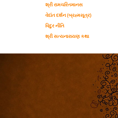
શ્રી રામચરિતમાનસ
વેદાંત દર્શન (બ્રહ્મસૂત્ર)
વિદુર નીતિ
શ્રી સત્યનારાયણ કથા