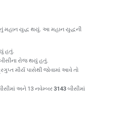
ં મહાન યુદ્ધ થયું. આ મહાન યુદ્ધની
ં હતું.
બીસીના રોજ થયું હતું.
્રગુપ્ત મૌર્ય પાસેથી જોવામાં આવે તો
ીસીમાં અને 13 નવેમ્બર
3143
બીસીમાં