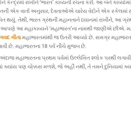
ને કેન્દ્રમાં રાખીને ‘ભારત’ કાવ્યની રચના કરી. આ બંને કાવ્યોમ
ની એક વાર્તા અનુસાર, દેવતાઓએ ચારેય વેદોને એક સ્કેલમાં રા
સાબિત થયું. તેથી, ભારત ગ્રંથની મહાનતાને ધ્યાનમાં રાખીને, આ
આપણે આ મહાકાવ્યને ‘મહાભારત’ના નામથી જાણીએ છીએ. મહાભ
ગવદ ગીતા
મહાભારતમાંથી જ ઉતરી આવ્યો છે. સમગ્ર મહાભારત
આવી છે. મહાભારતના 18 પર્વ નીચે મુજબ છે.
ંદાજ મહાભારતના પ્રથમ પર્વમાં ઉલ્લેખિત શ્લોક પરથી લગાવી 
ાં ક્યાંય પણ ચોક્કસ મળશે, જે અહીં નથી, તે તમને દુનિયામાં ક્ય