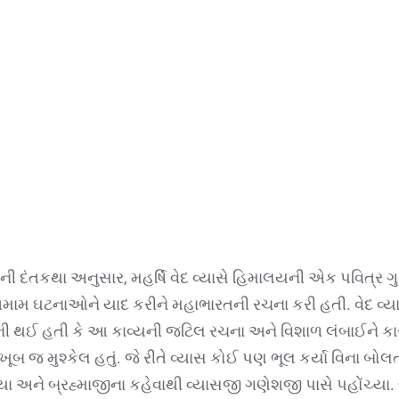
ની દંતકથા અનુસાર, મહર્ષિ વેદ વ્યાસે હિમાલયની એક પવિત્ર ગ
ામ ઘટનાઓને યાદ કરીને મહાભારતની રચના કરી હતી. વેદ વ્ય
ભી થઈ હતી કે આ કાવ્યની જટિલ રચના અને વિશાળ લંબાઈને કા
ં તે ખૂબ જ મુશ્કેલ હતું. જે રીતે વ્યાસ કોઈ પણ ભૂલ કર્યા વિના બ
ે ગયા અને બ્રહ્માજીના કહેવાથી વ્યાસજી ગણેશજી પાસે પહોંચ્ય