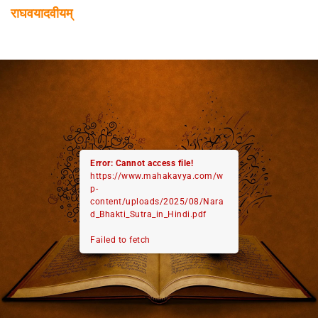
राघवयादवीयम्
Error: Cannot access file!
https://www.mahakavya.com/w
p-
content/uploads/2025/08/Nara
d_Bhakti_Sutra_in_Hindi.pdf
Failed to fetch