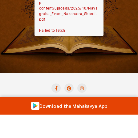
p-
content/uploads/2025/10/Nava
graha_Evam_Nakshatra_Shanti.
pdf
Failed to fetch
Privacy Policy
Term And Condition
Contact Us
Download the Mahakavya App
Shloka of the Day
Forum
Copyright ©2026 Mahakavya – Read Ved Puran Online . All
rights reserved.