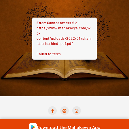
Error: Cannot access file!
https://www.mahakavya.com/w
p-
content/uploads/2022/01/shani
-chalisa-hindi-pdf.pdf
Failed to fetch
Privacy Policy
Term And Condition
Contact Us
Download the Mahakavya App