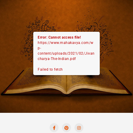
Error: Cannot access file!
https://www.mahakavya.com/w
p-
content/uploads/2021/02/Jivan
charya-The-Indian.pdf
Failed to fetch