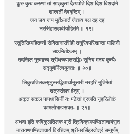
कुरु कुरु करुणां तां साङ्कुरां दैत्यपोते दिश दिश विशदांमे
शाश्वतीं देवदृष्टिम् ।
जय जय जय मुर्तेऽनार्त जेतव्य पक्ष दह दह
नरसिंहासह्यवीर्याहितंमे ॥ १९॥
स्तुतिरिहमहितघ्नी सेवितानारसिंही तनुरिवपरिशान्ता मालिनी
साऽभितोऽलम् ।
तदखिल गुरुमाच्य श्रीधरूपालसद्भिः सुनिय मनय कृत्यैः
सद्गुणैर्नित्ययुक्ताः ॥ २०॥
लिकुचतिलकसूनुस्सद्धितार्थानुसारी नरहरि नुतिमेतां
शत्रुसंहार हेतुम् ।
अकृत सकल पापध्वंसिनीं यः पठेत्तां व्रजति नृहरिलोकं
कामलोभाद्यसक्तः ॥ २१॥
अथवा इति कविकुलतिलक श्री त्रिविक्रमपण्डिताचार्यसुत
नारायणपण्डिताचार्य विरचितम् श्रीनरसिंहस्तोत्रं सम्पूर्णम्