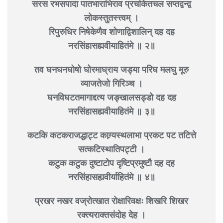
सरस रभसपादा पातभाराभिराव प्रचकितचल सप्तद्वन्द्व
लोकस्तुतस्त्त्वम् ।
रिपुरुधिर निषेकेणैव शोणाद्विशालिन् दह दह
नरसिंहासह्यवीयाहितंमे ॥ २॥
तव घनघनघोषो घोरमाघ्राय जड्या परिघ मलघु मूरु
व्याजतेजो गिरिञ्च ।
घनविघटतमागाद्दत्य जङ्खालसड्डो दह दह
नरसिंहासह्यवीयाहितंमे ॥ ३॥
कटकि कटकराजद्धाट्ट काग्र्यस्थलाभा प्रकट पट तटित्ते
सत्कटिस्थातिपट्टी ।
कटुक कटुक दुष्टाटोप दृष्टिप्रमुष्टौ दह दह
नरसिंहासह्यवीर्याहितंमे ॥ ४॥
प्रखर नखर वज्रोत्खात रोक्षारिवक्षः शिखरि शिखर
रक्त्यराक्तसंदोह देह ।