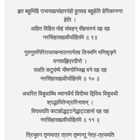
हृत बहुमिहि राभासह्यसंहाररंहो हुतवह बहुहेति हेपिकानन्त
हेति ।
अहित विहित मोहं संवहन् सेंहमास्यं दह दह
नरसिंहासह्यवीर्याहितंमे ॥ ९॥
गुरुगुरुगिरिराजत्कन्दरान्तर्गतव दिनमणि मणिशृङ्गे
वन्तवह्निप्रदीप्ते ।
दधति कटुदंष्ये भीषणोज्जिह्व वने दह दह
नरसिंहासह्यवीर्याहितंमे ॥ १० ॥
अधरित विबुधाब्धि ध्यानधैर्य विदीध्य द्विविध विबुधधी
श्रद्धापितेन्द्रारिनाशम् ।
विदधदति कटाहोद्धट्टनेद्धाट्टहासं दह दह
नरसिंहासह्यवीर्याहितंमे ॥ ११ ॥
त्रिभुवन तृणमात्र त्राण तृष्णन्तु नेत्र-त्रयमति