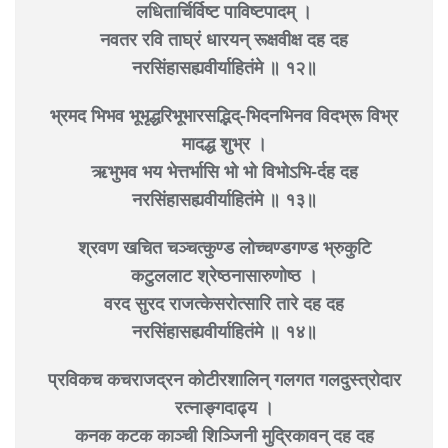
लधितार्चिर्विष्ट पाविष्टपादम् ।
नवतर रवि ताघ्रं धारयन् रूक्षवीक्ष दह दह
नरसिंहासह्यवीर्याहितंमे ॥ १२॥
भ्रमद भिभव भूभृद्धरिभूभारसद्भिद्-भिदनभिनव विदभ्रू विभ्र
मादद्ध शुभ्र ।
ऋभुभव भय भेत्तर्भासि भो भो विभोऽभि-र्दह दह
नरसिंहासह्यवीर्याहितंमे ॥ १३॥
श्रवण खचित चञ्चत्कुण्ड लोच्चण्डगण्ड भ्रुकुटि
कटुललाट श्रेष्ठनासारुणोष्ठ ।
वरद सुरद राजत्केसरोत्सारि तारे दह दह
नरसिंहासह्यवीर्याहितंमे ॥ १४॥
प्रविकच कचराजद्रन कोटीरशालिन् गलगत गलदुस्त्रोदार
रत्नाङ्गदाढ्य ।
कनक कटक काञ्ची शिञ्जिनी मुद्रिकावन् दह दह