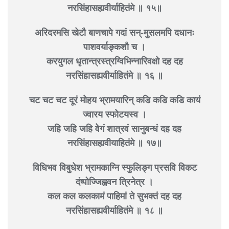
नरसिंहासह्यवीर्याहितंमे ॥ १५॥
अरिदरमसि खेटौ बाणचापे गदां सन्-मुसलमपि दधानः
पाशवर्याङ्कशौ च ।
करयुगल धृतान्त्रस्त्रग्विभिन्नारिवक्षो दह दह
नरसिंहासह्यवीर्याहितंमे ॥ १६ ॥
चट चट चट दूरं मोहय भ्रामयारिन् कडि कडि कडि कायं
ज्वारय स्फोटयस्व ।
जहि जहि जहि वेगं शात्रवं सानुबन्धं दह दह
नरसिंहासह्यवीयाहितंमे ॥ १७॥
विधिभव विबुधेश भ्रामकाग्नि स्फुलिङ्ग प्रसवि विकट
दंष्पोज्जिह्ववन त्रिनेत्र ।
कल कल कलकामं पाहिमां ते सुभक्तं दह दह
नरसिंहासह्यवीर्याहितंमे ॥ १८ ॥