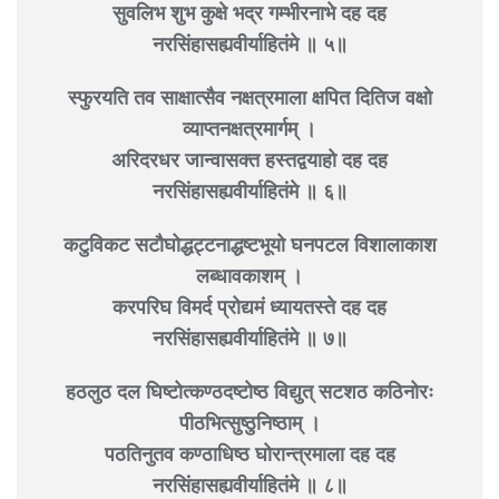
सुवलिभ शुभ कुक्षे भद्र गम्भीरनाभे दह दह
नरसिंहासह्यवीर्याहितंमे ॥ ५॥
स्फुरयति तव साक्षात्सैव नक्षत्रमाला क्षपित दितिज वक्षो
व्याप्तनक्षत्रमार्गम् ।
अरिदरधर जान्वासक्त हस्तद्वयाहो दह दह
नरसिंहासह्यवीर्याहितंमे ॥ ६॥
कटुविकट सटौघोद्धट्टनाद्धष्टभूयो घनपटल विशालाकाश
लब्धावकाशम् ।
करपरिघ विमर्द प्रोद्यमं ध्यायतस्ते दह दह
नरसिंहासह्यवीर्याहितंमे ॥ ७॥
हठलुठ दल घिष्टोत्कण्ठदष्टोष्ठ विद्युत् सटशठ कठिनोरः
पीठभित्सुष्ठुनिष्ठाम् ।
पठतिनुतव कण्ठाधिष्ठ घोरान्त्रमाला दह दह
नरसिंहासह्यवीर्याहितंमे ॥ ८॥