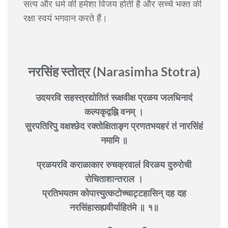
सत्य और धर्म की हमेशा विजय होती है और सच्चे भक्त की
रक्षा स्वयं भगवान करते हैं।
नरसिंह स्तोत्र (Narasimha Stotra)
उदयरवि सहस्त्रद्योतितं रूक्षवीक्ष प्रळय जलधिनादं
कल्पकृद्वह्नि वनम् ।
सुरपतिरिपु वक्षश्छेद रक्तोक्षिताङ्ग प्रणतभयहरं तं नारसिंहं
नमामि ॥
प्रळयरवि कराळाकार रुचक्रवालं विरळय दुरुरोची
रोचिताशान्तराल ।
प्रतिभयतम कोपात्त्युत्कटोच्चाट्टहासिन् दह दह
नरसिंहासह्यवीर्याहितंमे ॥ १॥