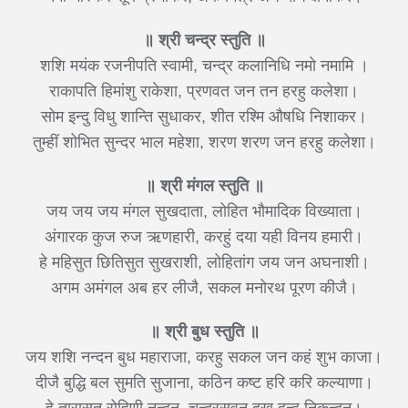
॥ श्री चन्द्र स्तुति ॥
शशि मयंक रजनीपति स्वामी, चन्द्र कलानिधि नमो नमामि ।
राकापति हिमांशु राकेशा, प्रणवत जन तन हरहु कलेशा।
सोम इन्दु विधु शान्ति सुधाकर, शीत रश्मि औषधि निशाकर।
तुम्हीं शोभित सुन्दर भाल महेशा, शरण शरण जन हरहु कलेशा।
॥ श्री मंगल स्तुति ॥
जय जय जय मंगल सुखदाता, लोहित भौमादिक विख्याता।
अंगारक कुज रुज ऋणहारी, करहुं दया यही विनय हमारी।
हे महिसुत छितिसुत सुखराशी, लोहितांग जय जन अघनाशी।
अगम अमंगल अब हर लीजै, सकल मनोरथ पूरण कीजै।
॥ श्री बुध स्तुति ॥
जय शशि नन्दन बुध महाराजा, करहु सकल जन कहं शुभ काजा।
दीजै बु‌द्धि बल सुमति सुजाना, कठिन कष्ट हरि करि कल्याणा।
हे तारासुत रोहिणी नन्दन, चन्द्रसुवन दुख द्वन्द्व निकन्दन।