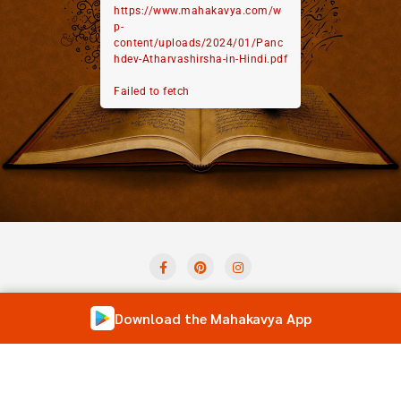
https://www.mahakavya.com/w
p-
content/uploads/2024/01/Panc
hdev-Atharvashirsha-in-Hindi.pdf
Failed to fetch
Privacy Policy
Term And Condition
Contact Us
Download the Mahakavya App
Shloka of the Day
Forum
Copyright ©2026 Mahakavya – Read Ved Puran Online . All
rights reserved.