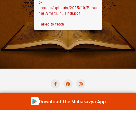
p-
content/uploads/2025/10/Paras
har_Smriti_in_Hindi.pdf
Failed to fetch
Privacy Policy
Term And Condition
Contact Us
Download the Mahakavya App
Shloka of the Day
Forum
Copyright ©2026 Mahakavya – Read Ved Puran Online . All
rights reserved.