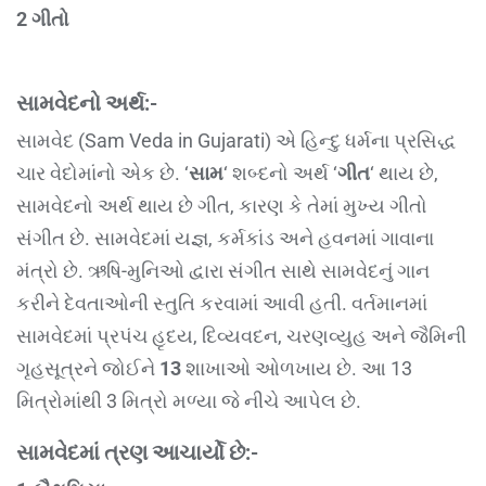
2 ગીતો
સામવેદનો અર્થ:-
સામવેદ (Sam Veda in Gujarati) એ હિન્દુ ધર્મના પ્રસિદ્ધ
ચાર વેદોમાંનો એક છે. ‘
સામ
‘ શબ્દનો અર્થ ‘
ગીત
‘ થાય છે,
સામવેદનો અર્થ થાય છે ગીત, કારણ કે તેમાં મુખ્ય ગીતો
સંગીત છે. સામવેદમાં યજ્ઞ, કર્મકાંડ અને હવનમાં ગાવાના
મંત્રો છે. ઋષિ-મુનિઓ દ્વારા સંગીત સાથે સામવેદનું ગાન
કરીને દેવતાઓની સ્તુતિ કરવામાં આવી હતી. વર્તમાનમાં
સામવેદમાં પ્રપંચ હૃદય, દિવ્યવદન, ચરણવ્યુહ અને જૈમિની
ગૃહસૂત્રને જોઈને
13
શાખાઓ ઓળખાય છે. આ 13
મિત્રોમાંથી 3 મિત્રો મળ્યા જે નીચે આપેલ છે.
સામવેદમાં ત્રણ આચાર્યો છે:-