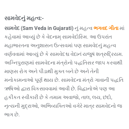
સામવેદનું મહત્વ:-
સામવેદ (Sam Veda in Gujarati)
નું મહત્વ
ભગવદ ગીતા
માં
કહેવામાં આવ્યું છે કે વેદનામ્ સામવેદોસ્મિ. આ ઉપરાંત
મહાભારતના અનુશાસન ઉત્સવમાં પણ સામવેદનું મહત્વ
વર્ણવવામાં આવ્યું છે કે સામવેદશ્ચ વેદાનં યજુષં શત્રુદ્રિયમ.
અગ્નિપુરાણમાં સામવેદના મંત્રોનો પદ્ધતિસર જાપ કરવાથી
માણસ રોગ અને પીડાથી મુક્ત બને છે અને તેની
મનોકામનાઓ પૂર્ણ થાય છે. સામવેદના મંત્રો ગાવાની પદ્ધતિ
ઋષિઓ દ્વારા વિકસાવવામાં આવી છે. વિદ્વાનોએ પણ આ
હકીકત સ્વીકારી છે કે તમામ અવાજો, તાલ, લય, છંદો,
નૃત્યની મુદ્રાઓ, અભિવ્યક્તિઓ વગેરે માત્ર સામવેદનો જ
ભાગ છે.