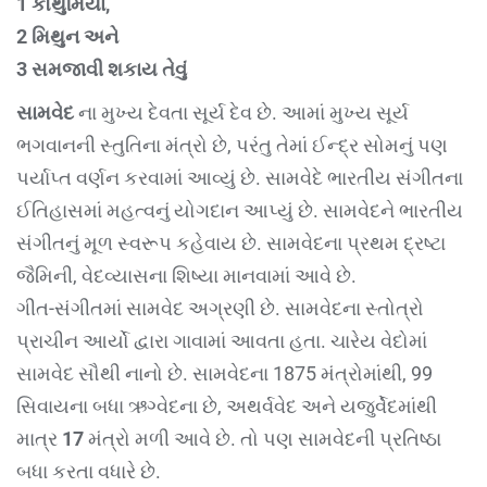
1 કૌથુમિયા,
2 મિથુન અને
3 સમજાવી શકાય તેવું
સામવેદ
ના મુખ્ય દેવતા સૂર્ય દેવ છે. આમાં મુખ્ય સૂર્ય
ભગવાનની સ્તુતિના મંત્રો છે, પરંતુ તેમાં ઈન્દ્ર સોમનું પણ
પર્યાપ્ત વર્ણન કરવામાં આવ્યું છે. સામવેદે ભારતીય સંગીતના
ઈતિહાસમાં મહત્વનું યોગદાન આપ્યું છે. સામવેદને ભારતીય
સંગીતનું મૂળ સ્વરૂપ કહેવાય છે. સામવેદના પ્રથમ દ્રષ્ટા
જૈમિની, વેદવ્યાસના શિષ્યા માનવામાં આવે છે.
ગીત-સંગીતમાં સામવેદ અગ્રણી છે. સામવેદના સ્તોત્રો
પ્રાચીન આર્યો દ્વારા ગાવામાં આવતા હતા. ચારેય વેદોમાં
સામવેદ સૌથી નાનો છે. સામવેદના 1875 મંત્રોમાંથી, 99
સિવાયના બધા ઋગ્વેદના છે, અથર્વવેદ અને યજુર્વેદમાંથી
માત્ર
17
મંત્રો મળી આવે છે. તો પણ સામવેદની પ્રતિષ્ઠા
બધા કરતા વધારે છે.