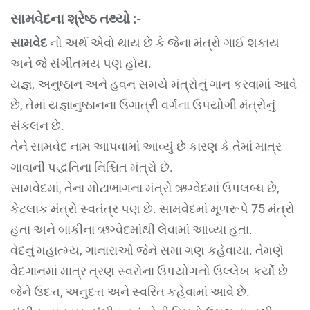
સામવેદના શ્રેષ્ઠ તથ્યો :-
સામવેદ
નો અર્થ એવો થાય છે કે જેના મંત્રો ગાઈ શકાય
અને જે સંગીતમય પણ હોય.
યજ્ઞ, અનુષ્ઠાન અને હવન સમયે મંત્રોનું ગાન કરવામાં આવે
છે, તેમાં યજ્ઞાનુષ્ઠાનના ઉગાત્રી વર્ગના ઉપયોગી મંત્રોનું
સંકલન છે.
તેને સામવેદ નામ આપવામાં આવ્યું છે કારણ કે તેમાં માત્ર
ગાવાની પદ્ધતિના નિશ્ચિત મંત્રો છે.
સામવેદમાં, તેના મોટાભાગના મંત્રો ઋગ્વેદમાં ઉપલબ્ધ છે,
કેટલાક મંત્રો સ્વતંત્ર પણ છે. સામવેદમાં મૂળરૂપે 75 મંત્રો
હતા અને બાકીના ઋગ્વેદમાંથી લેવામાં આવ્યા હતા.
વેદનું મહાત્મ્ય, ગાનારાઓ જેને સમા ગણ કહેવાયા. તેમણે
વેદગાનમાં માત્ર ત્રણ સ્વરોના ઉપયોગનો ઉલ્લેખ કર્યો છે
જેને ઉદત્ત, અનુદત્ત અને સ્વરિત કહેવામાં આવે છે.