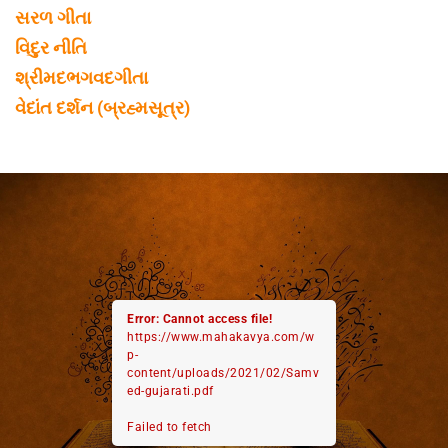
સરળ ગીતા
વિદુર નીતિ
શ્રીમદભગવદગીતા
વેદાંત દર્શન (બ્રહ્મસૂત્ર)
Error: Cannot access file!
https://www.mahakavya.com/w
p-
content/uploads/2021/02/Samv
ed-gujarati.pdf
Failed to fetch