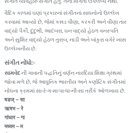
સંગીત વ્યવહારુ સંગીત હતું. તેની વિગતો ઉપલબ્ધ નથી.
વૈદિક કાળમાં ઘણાં પ્રકારનાં સંગીતનાં સાધનોનો ઉલ્લેખ
કરવામાં આવ્યો છે, જેમાં કન્નડ વીણા, કરકરી અને વીણા તાર
વાદ્યો પૈકી, દુંદુભી, આદંબરા, ઘન વાદ્યો હેઠળ વનસ્પતિ
અને સુશિર વાદ્યો હેઠળ તુરાબ, નાડી અને બાંકુરા વગેરે ખાસ
ઉલ્લેખનીય છે.
સંગીત નોંધો:-
સામવેદ
ની ગાવાની પદ્ધતિનું વર્ણન નારદિયા શિક્ષા ગ્રંથમાં
જોવા મળે છે, જે આધુનિક ભારતીય અને કર્ણાટિક સંગીતમાં
નોંધના ક્રમમાં સા-રે-ગ-મા-પા-ધા-ની-સા તરીકે ઓળખાય છે.
षडज् – सा
ऋषभ – रे
गांधार – गा
मध्यम – म