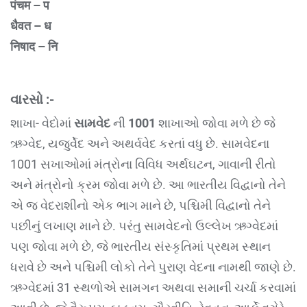
पंचम – प
धैवत – ध
निषाद – नि
વારસો :-
શાખા- વેદોમાં
સામવેદ
ની
1001
શાખાઓ જોવા મળે છે જે
ઋગ્વેદ, યજુર્વેદ અને અથર્વવેદ કરતાં વધુ છે. સામવેદના
1001 સખાઓમાં મંત્રોના વિવિધ અર્થઘટન, ગાવાની રીતો
અને મંત્રોનો ક્રમ જોવા મળે છે. આ ભારતીય વિદ્વાનો તેને
એ જ વેદરાશીનો એક ભાગ માને છે, પશ્ચિમી વિદ્વાનો તેને
પછીનું લખાણ માને છે. પરંતુ સામવેદનો ઉલ્લેખ ઋગ્વેદમાં
પણ જોવા મળે છે, જે ભારતીય સંસ્કૃતિમાં પ્રથમ સ્થાન
ધરાવે છે અને પશ્ચિમી લોકો તેને પુરાણ વેદના નામથી જાણે છે.
ઋગ્વેદમાં 31 સ્થળોએ સામગન અથવા સમાની ચર્ચા કરવામાં