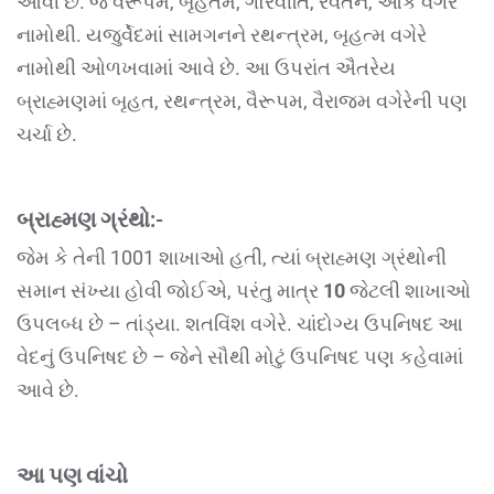
આવી છે. જે વૈરૂપમ, બૃહતમ, ગૌરવીતિ, રેવતન, આર્કે વગેરે
નામોથી. યજુર્વેદમાં સામગનને રથન્ત્રમ, બૃહત્મ વગેરે
નામોથી ઓળખવામાં આવે છે. આ ઉપરાંત ઐતરેય
બ્રાહ્મણમાં બૃહત, રથન્ત્રમ, વૈરૂપમ, વૈરાજમ વગેરેની પણ
ચર્ચા છે.
બ્રાહ્મણ ગ્રંથો:-
જેમ કે તેની 1001 શાખાઓ હતી, ત્યાં બ્રાહ્મણ ગ્રંથોની
સમાન સંખ્યા હોવી જોઈએ, પરંતુ માત્ર
10
જેટલી શાખાઓ
ઉપલબ્ધ છે – તાંડ્યા. શતવિંશ વગેરે. ચાંદોગ્ય ઉપનિષદ આ
વેદનું ઉપનિષદ છે – જેને સૌથી મોટું ઉપનિષદ પણ કહેવામાં
આવે છે.
આ પણ વાંચો