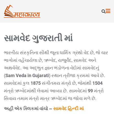
સામવેદ ગુજરાતી માં
ભારતીય સંસ્કૃતિના સૌથી જૂના ધાર્મિક ગ્રંથો વેદ છે, જે ચાર
ભાગોમાં વહેંચાયેલા છે, ઋગ્વેદ, યજુર્વેદ, સામવેદ અને
અથર્વવેદ. આ અદ્ભુત જ્ઞાન ભંડોળના વેદોમાં સામવેદનું
(
Sam Veda in Gujarati
) સ્થાન ત્રીજા ક્રમમાં આવે છે.
સામવેદમાં કુલ
1875
સંગીતમય મંત્રો છે, જેમાંથી
1504
મંત્રો ઋગ્વેદમાંથી લેવામાં આવ્યા છે. સામવેદમાં
99
મંત્રો
સિવાય તમામ મંત્રો માત્ર ઋગ્વેદમાં જ જોવા મળે છે.
અહીં એક ક્લિકમાં વાંચો ~
સામવેદ હિન્દી માં