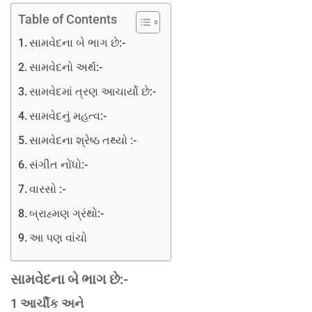
Table of Contents
સામવેદના બે ભાગ છે:-
સામવેદનો અર્થ:-
સામવેદમાં ત્રણ આચાર્યો છે:-
સામવેદનું મહત્વ:-
સામવેદના શ્રેષ્ઠ તથ્યો :-
સંગીત નોંધો:-
વારસો :-
બ્રાહ્મણ ગ્રંથો:-
આ પણ વાંચો
સામવેદના બે ભાગ છે:-
1 આર્ચીક અને