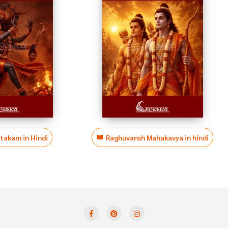
htakam in Hindi
Raghuvansh Mahakavya in hindi