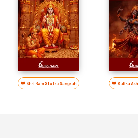
Shri Ram Stotra Sangrah
Kalika As