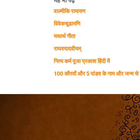
वाल्मीकि रामायण
विवेकचूडामणि
यथार्थ गीता
राघवयादवीयम्
नित्य कर्म पूजा प्रकाश हिंदी में
100 कौरवों और 5 पांडव के नाम और जन्म स