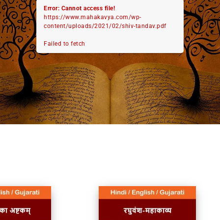
Error: Cannot access file!
https://www.mahakavya.com/wp-
content/uploads/2021/02/shiv-tandav.pdf
Failed to fetch