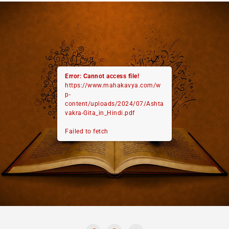
Error: Cannot access file!
https://www.mahakavya.com/w
p-
content/uploads/2024/07/Ashta
vakra-Gita_in_Hindi.pdf
Failed to fetch