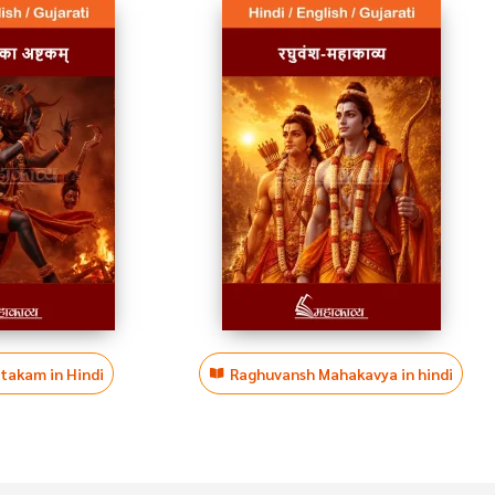
htakam in Hindi
Raghuvansh Mahakavya in hindi