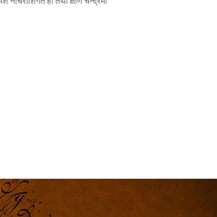
वमेश नीचराशिगत हो तथा क्षीण चन्द्रमा