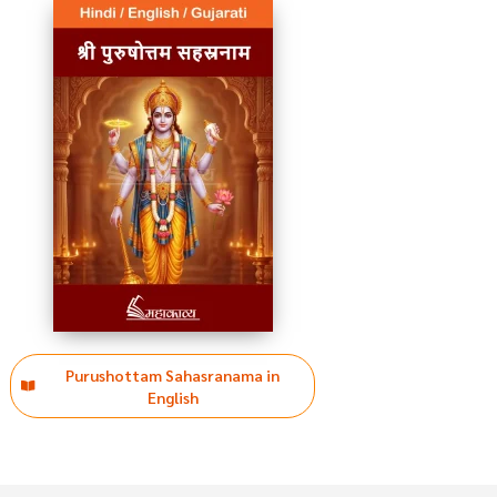
Purushottam Sahasranama in
English