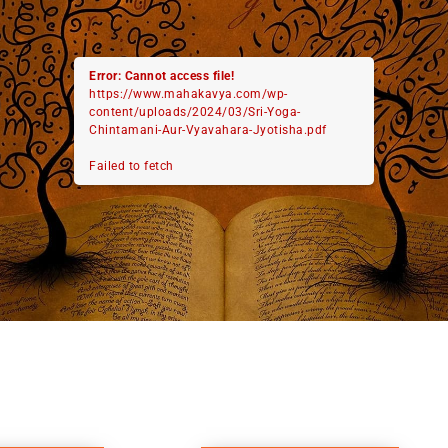
Error: Cannot access file!
https://www.mahakavya.com/wp-
content/uploads/2024/03/Sri-Yoga-
Chintamani-Aur-Vyavahara-Jyotisha.pdf
Failed to fetch