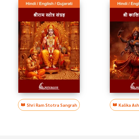
Shri Ram Stotra Sangrah
Kalika As