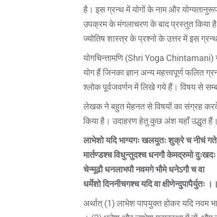
है। इस ग्रन्थ में योगों के नाम और योग्यतानुरू
उपक्रम के मंगलाचरण के बाद प्रस्तुत किया है। 
ज्योतिष शास्त्र के प्रश्नो के उत्तर में इस ग्र
योगचिन्तामणि (Shri Yoga Chintamani) ग्रन्थ म
योग हैं जिनका ज्ञान अन्य महत्त्वपूर्ण फलित ग्र
श्लोक पूर्वजवर्णन में लिखे गये हैं। विषय से सम
लेखक ने बहुत मेहनत से विषयों का संग्रह करके
किया है। उदाहरण हेतु कुछ अंश यहाँ उद्धृत हैं।
लाभेशो यदि भाग्यगः खलयुतः शुक्रे च नीचं गते
मार्तण्डश्च विधुन्तुदश्च धनगौ केमद्रुमो दुःखद
चेन्मूढौ धनलाभपौ नवमगे भौमे धनेऽगौ च वा
धर्मेशो दिननीचगश्च यदि वा क्षीणेन्दुपापैर्युतः ।
अर्थात् (1) लाभेश पापयुक्त होकर यदि नवम भाव म