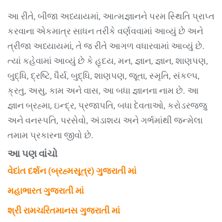
આ રીતે, બીજા અધ્યાયમાં, આત્મજ્ઞાનને પરમ સ્થિતિ પ્રાપ્ત
કરવાના એકમાત્ર સાધન તરીકે વર્ણવવામાં આવ્યું છે અને
ત્રીજા અધ્યાયમાં, તે જ રીતે આગળ વધારવામાં આવ્યું છે.
ત્યાં કહેવામાં આવ્યું છે કે હૃદય, મન, જ્ઞાન, જ્ઞાન, શાણપણ,
બુદ્ધિ, દ્રષ્ટિ, ધૈર્ય, બુદ્ધિ, શાણપણ, જૂતા, સ્મૃતિ, સંકલ્પ,
ક્રતુ, અસુ, કામ અને વાસ, આ બધા જ્ઞાનના નામ છે. આ
જ્ઞાન બ્રહ્મા, ઇન્દ્ર, પ્રજાપતિ, બધા દેવતાઓ, કરોડરજ્જુ
અને વનસ્પતિ, પરસેવો, અંડાશય અને ગર્ભમાંથી જન્મેલા
તમામ પ્રકારના જીવો છે.
આ પણ વાંચો
વેદાંત દર્શન (બ્રહ્મસૂત્ર) ગુજરાતી માં
મહાભારત ગુજરાતી માં
શ્રી રામચરિતમાનસ ગુજરાતી માં