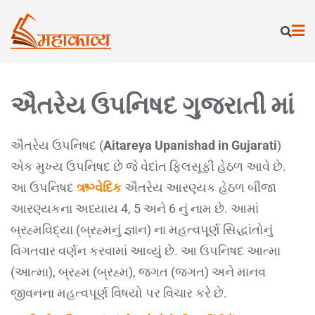
ઐતરેય ઉપનિષદ ગુજરાતી માં
ઐતરેય ઉપનિષદ (
Aitareya Upanishad in Gujarati
)
એક મુખ્ય ઉપનિષદ છે જે વેદાંત ફિલસૂફી હેઠળ આવે છે.
આ ઉપનિષદ
ઋગ્વેદિક
ઐતરેય આરણ્યક હેઠળ બીજા
આરણ્યકના અધ્યાય 4, 5 અને 6 નું નામ છે. આમાં
બ્રહ્મવિદ્યા (બ્રહ્મનું જ્ઞાન) ના મહત્વપૂર્ણ સિદ્ધાંતોનું
વિગતવાર વર્ણન કરવામાં આવ્યું છે. આ ઉપનિષદ આત્મા
(આત્મા), બ્રહ્મ (બ્રહ્મ), જગત (જગત) અને માનવ
જીવનના મહત્વપૂર્ણ વિષયો પર વિચાર કરે છે.