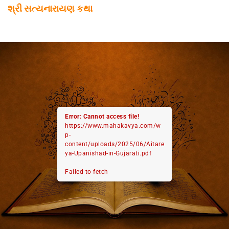
શ્રી સત્યનારાયણ કથા
Error: Cannot access file!
https://www.mahakavya.com/w
p-
content/uploads/2025/06/Aitare
ya-Upanishad-in-Gujarati.pdf
Failed to fetch