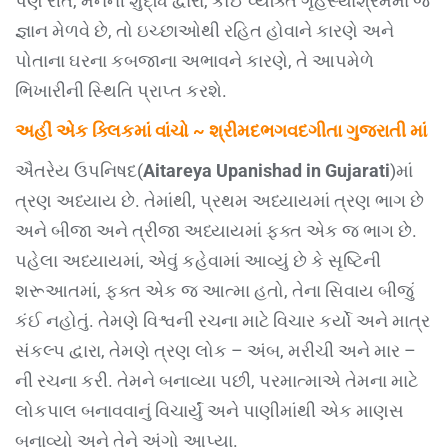
પણ રીતે, મનની શુદ્ધિ દ્વારા, કોઈ વ્યક્તિ ગૃહસ્થાશ્રમમાં જ
જ્ઞાન મેળવે છે, તો ઇચ્છાઓથી રહિત હોવાને કારણે અને
પોતાના ઘરના કબજાના અભાવને કારણે, તે આપમેળે
ભિખારીની સ્થિતિ પ્રાપ્ત કરશે.
અહીં એક ક્લિકમાં વાંચો ~ શ્રીમદભગવદગીતા ગુજરાતી માં
ઐતરેય ઉપનિષદ(
Aitareya Upanishad in Gujarati
)માં
ત્રણ અધ્યાય છે. તેમાંથી, પ્રથમ અધ્યાયમાં ત્રણ ભાગ છે
અને બીજા અને ત્રીજા અધ્યાયમાં ફક્ત એક જ ભાગ છે.
પહેલા અધ્યાયમાં, એવું કહેવામાં આવ્યું છે કે સૃષ્ટિની
શરૂઆતમાં, ફક્ત એક જ આત્મા હતો, તેના સિવાય બીજું
કંઈ નહોતું. તેમણે વિશ્વની રચના માટે વિચાર કર્યો અને માત્ર
સંકલ્પ દ્વારા, તેમણે ત્રણ લોક – અંબ, મરીચી અને માર –
ની રચના કરી. તેમને બનાવ્યા પછી, પરમાત્માએ તેમના માટે
લોકપાલ બનાવવાનું વિચાર્યું અને પાણીમાંથી એક માણસ
બનાવ્યો અને તેને અંગો આપ્યા.