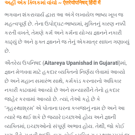
અહીં એક ક્લિકમાં વાંચો ~ ऐतरेयोपनिषद् हिंदी में
ભગવાન શંકરાચાર્ય દ્વારા આ અંગે લખાયેલ ભાષ્ય ખૂબ જ
મહત્વપૂર્ણ છે. તેના ઉપોદ્ઘટ-ભાષ્યમાં, મુક્તિનું કારણ નક્કી
કરતી વખતે, તેમણે કર્મ અને કર્મના યોગ્ય જ્ઞાનને નકારી
કાઢ્યું છે અને ફક્ત જ્ઞાનને જ તેનું એકમાત્ર સાધન ગણાવ્યું
છે.
ઐતરેય ઉપનિષદ (
Aitareya Upanishad in Gujarati
)માં,
જ્ઞાન મેળવવા માટે હકદાર વ્યક્તિનો નિર્ણય લેવામાં આવ્યો
છે અને મહાન સમારંભ સાથે, કર્મકાંડ કરનારનો અધિકાર
નકારી કાઢવામાં આવ્યો છે અને સન્યાસીને તેનો હકદાર
જાહેર કરવામાં આવ્યો છે. ત્યાં, તેઓ કહે છે કે
‘ગૃહસ્થાશ્રમ’ એ પોતાના ઘરના કબજાનું નામ છે અને આ
ત્યારે જ થઈ શકે છે જ્યારે ઇચ્છાઓ હોય અને જ્ઞાની
વ્યક્તિમાં, ઇચ્છાઓનો સંપૂર્ણ અભાવ હોય. તેથી, જો કોઈ