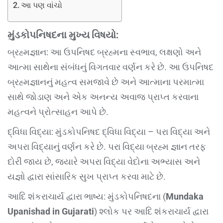
આ પણ વાંચો
મુંડકોપનિષદના મુખ્ય વિષયો:
બ્રહ્મજ્ઞાન: આ ઉપનિષદ બ્રહ્મના સ્વભાવ, લક્ષણો અને
આત્મા સાથેના સંબંધનું વિગતવાર વર્ણન કરે છે. આ ઉપનિષદ
બ્રહ્મજ્ઞાનનું મહત્વ સમજાવે છે અને આત્માના પરમાત્મા
સાથે જોડાણ અને એક અનન્ય અવાજ પ્રાપ્ત કરવાના
મહત્વને પ્રોત્સાહન આપે છે.
દ્વિધા વિદ્યા: મુંડકોપનિષદ દ્વિધા વિદ્યા – પરા વિદ્યા અને
અપરા વિદ્યાનું વર્ણન કરે છે. પરા વિદ્યા બ્રહ્મ જ્ઞાન તરફ
દોરી જાય છે, જ્યારે અપરા વિદ્યા વેદોના અભ્યાસ અને
યજ્ઞો દ્વારા સાંસારિક સુખ પ્રાપ્ત કરવા માટે છે.
આદિ શંકરાચાર્ય દ્વારા ભાષ્ય: મુંડકોપનિષદના (
Mundaka
Upanishad in Gujarati
) શ્લોક પર આદિ શંકરાચાર્ય દ્વારા