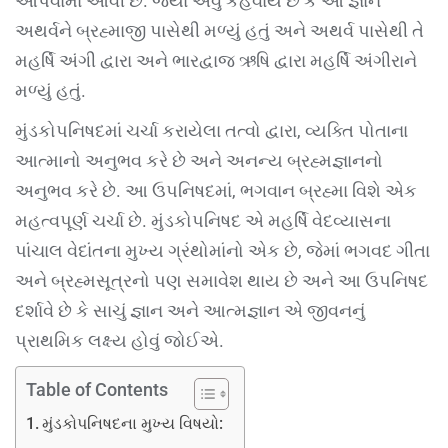
આપવામાં આવી છે. જ્યાં એવું કહેવાય છે કે આ જ્ઞાન
અથર્વને બ્રહ્માજી પાસેથી મળ્યું હતું અને અથર્વ પાસેથી તે
મહર્ષિ અંગી દ્વારા અને ભારદ્વાજ ઋષિ દ્વારા મહર્ષિ અંગીરાને
મળ્યું હતું.
મુંડકોપનિષદમાં ચર્ચા કરાયેલા તત્વો દ્વારા, વ્યક્તિ પોતાના
આત્માનો અનુભવ કરે છે અને અનન્ય બ્રહ્મજ્ઞાનનો
અનુભવ કરે છે. આ ઉપનિષદમાં, ભગવાન બ્રહ્મા વિશે એક
મહત્વપૂર્ણ ચર્ચા છે. મુંડકોપનિષદ એ મહર્ષિ વેદવ્યાસના
પાંચાલ વેદાંતના મુખ્ય ગ્રંથોમાંનો એક છે, જેમાં ભગવદ ગીતા
અને બ્રહ્મસૂત્રનો પણ સમાવેશ થાય છે અને આ ઉપનિષદ
દર્શાવે છે કે સાચું જ્ઞાન અને આત્મજ્ઞાન એ જીવનનું
પ્રાથમિક લક્ષ્ય હોવું જોઈએ.
Table of Contents
મુંડકોપનિષદના મુખ્ય વિષયો: