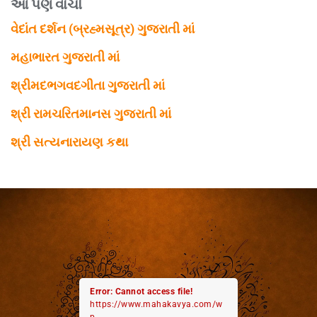
આ પણ વાંચો
વેદાંત દર્શન (બ્રહ્મસૂત્ર) ગુજરાતી માં
મહાભારત ગુજરાતી માં
શ્રીમદભગવદગીતા ગુજરાતી માં
શ્રી રામચરિતમાનસ ગુજરાતી માં
શ્રી સત્યનારાયણ કથા
Error: Cannot access file!
https://www.mahakavya.com/w
p-