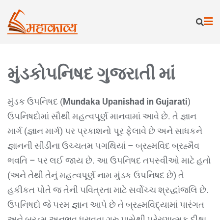
મુંડકોપનિષદ ગુજરાતી માં
મુંડક ઉપનિષદ (
Mundaka Upanishad in Gujarati
)
ઉપનિષદોમાં સૌથી મહત્વપૂર્ણ માનવામાં આવે છે. તે જ્ઞાન
માર્ગ (જ્ઞાન માર્ગ) પર પ્રકાશનો પૂર ફેલાવે છે અને સાધકને
જ્ઞાનની સીડીના ઉચ્ચતમ પગથિયાં – બ્રહ્મવિદ બ્રહ્મૈવ
ભવતિ – પર લઈ જાય છે. આ ઉપનિષદ તપસ્વીઓ માટે હતો
(અને તેથી તેનું મહત્વપૂર્ણ નામ મુંડક ઉપનિષદ છે) તે
હકીકત પોતે જ તેની પવિત્રતા માટે સર્વોચ્ચ શ્રદ્ધાંજલિ છે.
ઉપનિષદો જે પરમ જ્ઞાન આપે છે તે બ્રહ્મવિદ્યામાં પારંગત
અને બ્રહ્મ અનુભવ ધરાવતા ગુરુ પાસેથી પ્રેરણાત્મક દીક્ષા