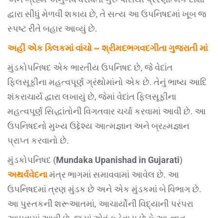
દ્વારા સીધું મેળવી શકાય છે, તે સત્ય આ ઉપનિષદમાં ખૂબ જ
સ્પષ્ટ રીતે બહાર આવ્યું છે.
અહીં એક ક્લિકમાં વાંચો ~ શ્રીમદભગવદગીતા ગુજરાતી માં
મુંડકોપનિષદ એક ભારતીય ઉપનિષદ છે, જે વેદાંત
ફિલસૂફીના મહત્વપૂર્ણ ગ્રંથોમાંનો એક છે. તેનું ભાષ્ય આદિ
શંકરાચાર્ય દ્વારા લખાયું છે, જેમાં વેદાંત ફિલસૂફીના
મહત્વપૂર્ણ સિદ્ધાંતોની વિગતવાર ચર્ચા કરવામાં આવી છે. આ
ઉપનિષદનો મુખ્ય ઉદ્દેશ્ય આત્મજ્ઞાન અને બ્રહ્મજ્ઞાન
પ્રાપ્ત કરવાનો છે.
મુંડકોપનિષદ (
Mundaka Upanishad in Gujarati
)
અથર્વવેદના
મંત્ર ભાગમાં સમાવવામાં આવેલ છે. આ
ઉપનિષદમાં ત્રણ મુંડક છે અને એક મુંડકમાં બે વિભાગ છે.
આ પુસ્તકની શરૂઆતમાં, આચાર્યોની વિદ્યાની પરંપરા