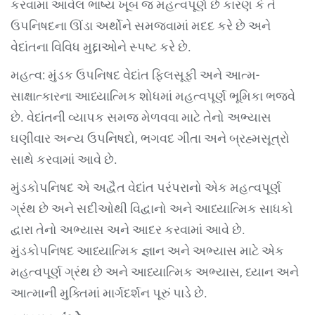
કરવામાં આવેલ ભાષ્ય ખૂબ જ મહત્વપૂર્ણ છે કારણ કે તે
ઉપનિષદના ઊંડા અર્થોને સમજવામાં મદદ કરે છે અને
વેદાંતના વિવિધ મુદ્દાઓને સ્પષ્ટ કરે છે.
મહત્વ: મુંડક ઉપનિષદ વેદાંત ફિલસૂફી અને આત્મ-
સાક્ષાત્કારના આધ્યાત્મિક શોધમાં મહત્વપૂર્ણ ભૂમિકા ભજવે
છે. વેદાંતની વ્યાપક સમજ મેળવવા માટે તેનો અભ્યાસ
ઘણીવાર અન્ય ઉપનિષદો, ભગવદ ગીતા અને બ્રહ્મસૂત્રો
સાથે કરવામાં આવે છે.
મુંડકોપનિષદ એ અદ્વૈત વેદાંત પરંપરાનો એક મહત્વપૂર્ણ
ગ્રંથ છે અને સદીઓથી વિદ્વાનો અને આધ્યાત્મિક સાધકો
દ્વારા તેનો અભ્યાસ અને આદર કરવામાં આવે છે.
મુંડકોપનિષદ આધ્યાત્મિક જ્ઞાન અને અભ્યાસ માટે એક
મહત્વપૂર્ણ ગ્રંથ છે અને આધ્યાત્મિક અભ્યાસ, ધ્યાન અને
આત્માની મુક્તિમાં માર્ગદર્શન પૂરું પાડે છે.