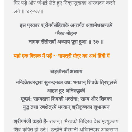
गिर पड़े और जंभाई लेते हुए निद्रासुखका आस्वादन करने
लगे ॥ ४९-५२॥
इस प्रकार श्रीगर्गसंहिताके अन्तर्गत अश्वमेधखण्डमें
‘भैरव-मोहन’
नामक सैंतीसवाँ अध्याय पूरा हुआ ॥ ३७ ॥
यहां एक क्लिक में पढ़ें ~ गायत्री मंत्र का अर्थ हिंदी में
अड़तीसवाँ अध्याय
नन्दिकेश्वरद्वारा सुनन्दनका वधः भगवान् शिवके त्रिशूलसे
आहत हुए अनिरुद्धकी
मूर्च्छा; साम्बद्वारा शिवकी भर्त्सना; साम्ब और शिवका
युद्ध तथा रणक्षेत्रमें भगवान् श्रीकृष्णका शुभागमन
श्रीगगंजी कहते हैं-
राजन्। भैरवको निद्रित देख मृत्युञ्जय
शिव कुपित हो उठे। उन्होंने वीरमानी अभिमन्युपर आक्रमण