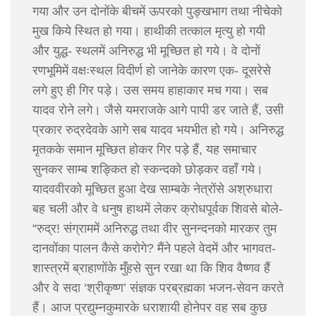
गया और उन दोनोंके बीचमें ऊपरको पुङ्खभाग तथा नीचेको
मुख किये स्थित हो गया। हाथीकी तत्काल मृत्यु हो गयी
और युद्ध- स्थलमें अनिरुद्ध भी मूच्छित हो गये। वे दोनों
रणभूमिमें वक्षःस्थल विदीर्ण हो जानेके कारण एक- दूसरेसे
लगे हुए ही गिर पड़े। उस समय हाहाकार मच गया। सब
यादव रोने लगे। जैसे यमराजके आगे पापी डर जाते हैं, उसी
प्रकार रुद्रदेवके आगे सब यादव भयभीत हो गये। अनिरुद्ध
मृतकके समान मूच्छित होकर गिर पड़े हैं, यह समाचार
सुनकर साम्ब शङ्कित हो स्कन्दको छोड़कर वहाँ गये।
यादववीरको मूच्छित हुआ देख साम्बके नेत्रोंसे अश्रुधारा
बह चली और वे धनुष हाथमें लेकर क्रोधपूर्वक शिवसे बोले-
“रुद्र! संग्राममें अनिरुद्ध तथा वीर सुनन्दनको मारकर तुम
दानवोंका पालन कैसे करोगे? मैंने पहले वेदमें और भागवत-
शास्त्रमें ब्राहाणोंके मुँहसे सुन रखा था कि शिव वैष्णव हैं
और वे सदा ‘श्रीकृष्ण’ संज्ञक परब्रह्मका भजन-सेवन करते
हैं। आज प्रद्युम्नकुमारके धराशायी होनेपर वह सब कुछ