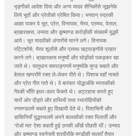
भृङ्गीको आदेश दिया और अन्य यादव सैनिकोंसे जूझनेके
लिये भूतों और प्रेतोंको प्रेषित किया। भगवान् रुद्रकी
आज्ञा पाकर वे भूत, प्रेत, विनायक, भैरव, प्रमथ, वेताल,
ब्रह्मराक्षस, उन्माद और कूष्माण्ड करोड़ोंकी संख्यामें युद्धमें
आये। भूत यादवोंको अंगारोंसे मारने लगे। विनायक
पट्टिशोंसे, भैरव शूलोंसे और प्रमथ खट्वाङ्गॉसे प्रहार
करने लगे। ब्रह्मराक्षस मनुष्यों और घोड़ोंको पकड़कर खा
जाते थे। यातुधान समराङ्गणमें मनुष्योंके मुण्ड चबाते और
बेताल खप्परोंमें रक्त ले-लेकर पीते थे। पिशाच वहाँ नाचते
और प्रेत गीत गाते थे। वे बारंबार योद्धाओंके मस्तकोंको
गेंदकी भाँति इधर-उधर फेंकते थे। अट्टहास करते हुए
चारों ओर दौड़ते और हाथियों तथा रथारोहियोंको
रणमण्डलमें चबाते हुए दिखायी देते थे। पिशाचिनी और
डाकिनियाँ युद्धस्थलमें अपने बालकोंको रक्त पिलार्ती और
‘रोओ मत’ ऐसा कहती हुई उनकी आँखें पोंछती थीं। उन्माद
और कूष्माण्ड स्वर्गगामी शूरवीरोंके मुण्डोंकी मालाएँ तैयार