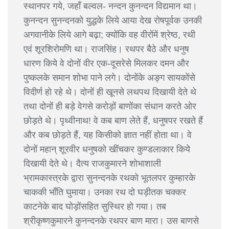
स्थानपर गये, जहाँ बल्वल- नन्दन कुनन्दन विद्यमान था।
कुनन्दन सुनन्दनको युद्धके लिये आया देख रोषपूर्वक उनकी
अगवानीके लिये आगे बढ़ा; क्योंकि वह वीरोंमें श्रेष्ठ, रथी
एवं शूरशिरोमणि था। राजसिंह। रथपर बैठे और धनुष
धारण किये वे दोनों वीर एक-दूसरेसे मिलकर दमन और
पुष्कलके समान शोभा पाने लगे। दोनोंके अङ्ग सायकोंसे
विदीर्ण हो रहे थे। दोनों ही खूनसे लथपथ दिखायी देते थे
तथा दोनों ही बड़े वेगसे करोड़ों बाणोंका संधान करते ओर
छोड़ते थे। पृथ्वीनाथ! वे कब बाण लेते हैं, धनुषपर रखते हैं
और कब छोड़ते हैं, यह किसीको ज्ञात नहीं होता था। वे
दोनों महान् शूरवीर धनुषको खींचकर कुण्डलाकार किये
दिखायी देते थे। दैत्य राजकुमारने शोभाशाली
भ्रामकास्त्रके द्वारा सुनन्दनके रथको भूतलपर कुम्हारके
चाककी भाँति घुमाया। उनका रथ दो घड़ीतक चक्कर
काटनेके बाद घोड़ोंसहित सुस्थिर हो गया। तब
श्रीकृष्णकुमारने कुनन्दनके रथपर बाण मारा। उस बाणसे