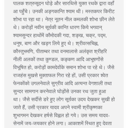
पालक शत्रुसूदन घोड़े और सारथिसे युक्त रथके द्वारा वहाँ
आ पहुँचे। उनकी अङ्गकान्ति श्याम थी। मस्तकपर किरीट
शोभा पा रहा था। नेत्र नूतन नील कमलकी शोभा छीन लेते
थे। करोड़ों नवीन सूर्यकी कान्ति धारण किये भगवान्
श्यामसुन्दर हाथोंमें कौमोदकी गदा, शङ्ख, चक्र, पद्म,
धनुष, बाण और खड्ग लिये हुए थे। श्रीवत्सचिह्न,
कौस्तुभमणि, पीताम्बर तथा वनमालासे अलंकृत श्रीहरि
नीली अलकों तथा कुण्डल, कङ्कण आदि आभूषणोंसे
विभूषित हो, करोड़ों कामदेवोंके समान शोभा पा रहे थे। जैसे
राजहंस मुखसे मुक्ताफल गिरा रहे हों, उसी प्रकार श्वेत
फेनकोंको उगलनेवाले सुग्रीव आदि अत्यन्त वेगशाली तथा
सुन्दर सामगान करनेवाले घोड़ोंसे उनका रथ जुता हुआ
था। जैसे सर्दीसे डरे हुए लोग सूर्यका उदय देखकर सुखी हो
जाते हैं, उसी प्रकार यादव अपने स्वामी श्रीकृष्णका
शुभागमन देखकर हर्षसे विह्वल हो गये। उस समय यादव-
सेनामें जय-जयकार होने लगा। आकाशमें स्थित हुए देवता