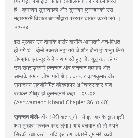
गिर पड़े, जैसे झूठी गवाही देनेवालेके पितर नरकमें गिरते
हैं। कुनन्दन सुनन्दनको और सुनन्दन कुनन्दनको उस
महासमरमें विशाल बाणर्णोद्वारा परस्पर घायल करने लगे ॥
२०-२४॥
इस प्रकार उन दोनोंके शरीर बाणोंके आघातसे क्षत-विक्षत
हो गये थे। दोनों रक्तसे नहा गये थे और दोनों ही धनुष लिये
रोषपूर्वक एक-दूसरेको बाण मारते हुए घोर युद्ध कर रहे थे।
उस समराङ्गणमें कुनन्दन और सुनन्दन कुशाम्ब और
साम्बके समान शोभा पाते थे। तदनन्तर कृष्णकुमार वीर
सुनन्दनने सुवर्णनिर्मित कोदण्डपर अर्धचन्द्राकार बाण
रखकर शीघ्र ही कुनन्दनसे कहा ॥ २५-२६ ॥
(Ashwamedh Khand Chapter 36 to 40)
सुनन्दन बोले-
वीर ! मेरी बात सुनो। मैं इस बाणके द्वारा इसी
क्षण तुम्हारा मस्तक काट लूँगा। यदि बलवान् हो तो अपने
सिरकी रक्षा करो। यदि इस रण- क्षेत्रमें तुम मेरी कही