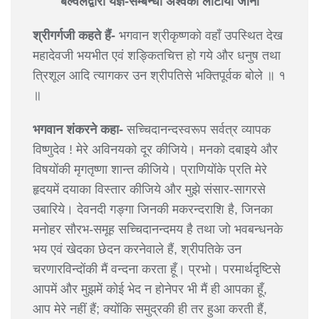
बल्वलद्वारा यज्ञ-सम्बन्धी अश्वका लौटाया जाना
श्रीगर्गजी कहते हैं-
भगवान श्रीकृष्णको वहाँ उपस्थित देख
महादेवजी भयभीत एवं शङ्कितचित्त हो गये और धनुष तथा
त्रिशूल आदि त्यागकर उन श्रीपतिसे भक्तिपूर्वक बोले ॥ १
॥
भगवान शंकरने कहा-
सच्चिदानन्दस्वरूप सर्वत्र व्यापक
विष्णुदेव ! मेरे अविनयको दूर कीजिये। मनको दबाइये और
विषयोंकी मृगतृष्णा शान्त कीजिये। प्राणियोंके प्रति मेरे
हृदयमें दयाका विस्तार कीजिये और मुझे संसार-सागरसे
उबारिये। देवनदी गङ्गा जिनकी मकरन्दराशि है, जिनका
मनोहर सौरभ-समूह सच्चिदानन्दमय है तथा जो भवबन्धनके
भय एवं खेदका छेदन करनेवाले हैं, श्रीपतिके उन
चरणारविन्दोंकी मैं वन्दना करता हूँ। प्रभो। परमार्थदृष्टिसे
आपमें और मुझमें कोई भेद न होनेपर भी मैं ही आपका हूँ,
आप मेरे नहीं हैं; क्योंकि समुद्रकी ही तर हुआ करती हैं,