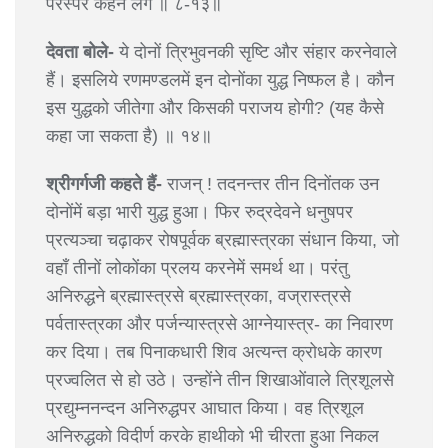
परस्पर कहने लगे ॥ ८-१३॥
देवता बोले-
ये दोनों त्रिभुवनकी सृष्टि और संहार करनेवाले
हैं। इसलिये रणमण्डलमें इन दोनोंका युद्ध निष्फल है। कौन
इस युद्धको जीतेगा और किसकी पराजय होगी? (यह कैसे
कहा जा सकता है) ॥ १४॥
श्रीगर्गजी कहते हैं-
राजन् ! तदनन्तर तीन दिनोंतक उन
दोनोंमें बड़ा भारी युद्ध हुआ। फिर रुद्रदेवने धनुषपर
प्रत्यञ्चा चढ़ाकर रोषपूर्वक ब्रह्मास्त्रका संधान किया, जो
वहाँ तीनों लोकोंका प्रलय करनेमें समर्थ था। परंतु
अनिरुद्धने ब्रह्मास्त्रसे ब्रह्मास्त्रका, वज्रास्त्रसे
पर्वतास्त्रका और पर्जन्यास्त्रसे आग्नेयास्त्र- का निवारण
कर दिया। तब पिनाकधारी शिव अत्यन्त क्रोधके कारण
प्रज्वलित से हो उठे। उन्होंने तीन शिखाओंवाले त्रिशूलसे
प्रद्युम्ननन्दन अनिरुद्धपर आघात किया। वह त्रिशूल
अनिरुद्धको विदीर्ण करके हाथीको भी चीरता हुआ निकल