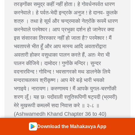
तरङ्गोंका समुद्र कहीं नहीं होता। हे गोवर्धनपर्वत धारण
करनेवाले। हे पर्वत-भेदी इन्द्रके अनुज ! हे दानव- कुलके
शत्रु । तथा हे सूर्य और चन्द्रमाको नेत्रोंके रूपमें धारण
करनेवाले परमेश्वर। आप प्रभुका दर्शन हो जानेपर क्या
इस संसारका तिरस्कार नहीं हो जाता है? परमेश्वर ! मैं
भवतापसे भीत हूँ और आप मत्स्य आदि अवतारोंद्वारा
अवतारी होकर वसुधाका पालन करते हैं, अतः मेरा भी
पालन कीजिये। दामोदर ! गुणोंके मन्दिर। सुन्दर
वदनारविन्द ! गोविन्द ! भवसागरको मथ डालनेके लिये
मन्दराचलरूप श्रीकृष्ण। आप मेरे बड़े भारी भयको
भगाइये। नारायण। करुणामय ! मैं आपके युगल-चरणोंकी
शरण लूँ। यह छः पदोंवाली स्तुतिरूपिणी षट्पदी (भ्रमरी)
मेरे मुखरूपी कमलमें सदा निवास करे ॥ २-८ ॥
(Ashwamedh Khand Chapter 36 to 40)
Download the Mahakavya App
भगवान शंकरके इस प्रकार स्तुति करनेपर बलरामके छोटे