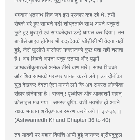
किंचित् कुपित होकर युद्ध करता हूँ ॥ २९-३१॥
भगवान भूतनाथ शिव जब इस प्रकार कह रहे थे, तभी
रोषसे भरे हुए साम्बने बड़ी शीघ्रताके साथ अपने धनुषसे
छूटे हुए क्षुरप्रों एवं सायकोंद्वारा उन्हें घायल कर दिया। उन
बाणोंसे आहत होनेपर भी रुद्रदेवको थोड़ीसी भी वेदना नहीं
हुई, जैसे फूलोंसे मारनेपर गजराजको कुछ पता नहीं चलता
है। अब शिवने अपना धनुष उठाया और युद्धमें
जाम्बवतीकुमारको अनेक तीखे बाण मारे। साम्ब शिवको
और शिव साम्बको परस्पर घायल करने लगे। उन दोनोंका
युद्ध देखकर देवता ऐसा मानने लगे कि अब समस्त लोकोंका
संहार होनेवाला है। राजन् ! पृथ्वीपर और आकाशमें महान्
कोलाहल मच गया। समस्त वृष्णि- वंशी भयभीत हो अपने
रक्षक भगवान् श्रीकृष्णका स्मरण करने लगे ॥ ३२-३६ ॥
(Ashwamedh Khand Chapter 36 to 40)
तब यादवों पर महान विपत्ति आयी हुई जानकर श्रीयदुकुल