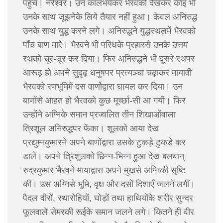
पहुँचे। नरेश्वर। उन कालभर्यकर भैरवको देखकर कोई भी
उनके साथ जूझनेके लिये तैयार नहीं हुआ। केवल अनिरुद्ध
उनके साथ युद्ध करने लगे। अनिरुद्धने युद्धस्थलमें भैरवको
पाँच बाण मारे। भैरवने भी परिधके प्रहारसे उनके उत्तम
रथको चूर-चूर कर दिया। फिर अनिरुद्धने भी दूसरे रथपर
आरूढ़ हो अपने सुदृढ़ धनुषपर प्रत्यञ्चा चढ़ाकर मायावी
भैरवको रणभूमिमें दस वार्णोद्वारा घायल कर दिया। उन
बाणोंसे आहत हो भैरवको कुछ मूर्च्छा-सी आ गयी। फिर
उन्होंने अग्निके समान प्रज्वलित तीन शिखाओंवाला
त्रिशूल अनिरुद्धपर फेंका। शूलको आया देख
प्रद्युम्नकुमारने अपने बाणोंद्वारा उसके टुकड़े टुकड़े कर
डाले। अपने त्रिशूलको छिन्न-भिन्न हुआ देख बलवान्
रुद्रकुमार भैरवने मायाद्वारा अपने मुखसे अग्निकी सृष्टि
की। उस अग्निसे भूमि, वृक्ष और दसों दिशाएँ जलने लगीं।
पैदल वीरों, रथारोहियों, घोड़ों तथा हाथियोंके शरीर सुन्दर
फूलवाले सेमरकी रूईके समान जलने लगे। कितने ही वीर