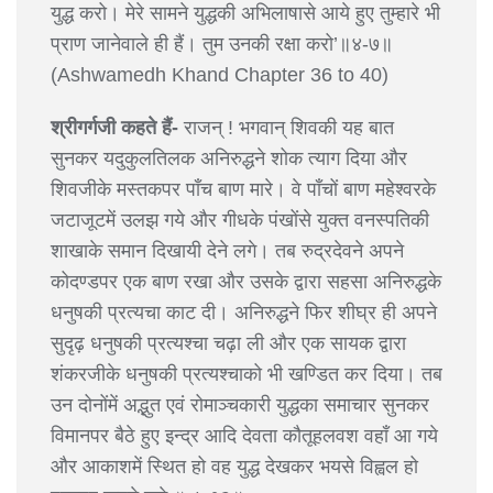
युद्ध करो। मेरे सामने युद्धकी अभिलाषासे आये हुए तुम्हारे भी
प्राण जानेवाले ही हैं। तुम उनकी रक्षा करो’॥४-७॥
(Ashwamedh Khand Chapter 36 to 40)
श्रीगर्गजी कहते हैं-
राजन् ! भगवान् शिवकी यह बात
सुनकर यदुकुलतिलक अनिरुद्धने शोक त्याग दिया और
शिवजीके मस्तकपर पाँच बाण मारे। वे पाँचों बाण महेश्वरके
जटाजूटमें उलझ गये और गीधके पंखोंसे युक्त वनस्पतिकी
शाखाके समान दिखायी देने लगे। तब रुद्रदेवने अपने
कोदण्डपर एक बाण रखा और उसके द्वारा सहसा अनिरुद्धके
धनुषकी प्रत्यचा काट दी। अनिरुद्धने फिर शीघ्र ही अपने
सुदृढ़ धनुषकी प्रत्यश्चा चढ़ा ली और एक सायक द्वारा
शंकरजीके धनुषकी प्रत्यश्चाको भी खण्डित कर दिया। तब
उन दोनोंमें अद्भुत एवं रोमाञ्चकारी युद्धका समाचार सुनकर
विमानपर बैठे हुए इन्द्र आदि देवता कौतूहलवश वहाँ आ गये
और आकाशमें स्थित हो वह युद्ध देखकर भयसे विह्वल हो