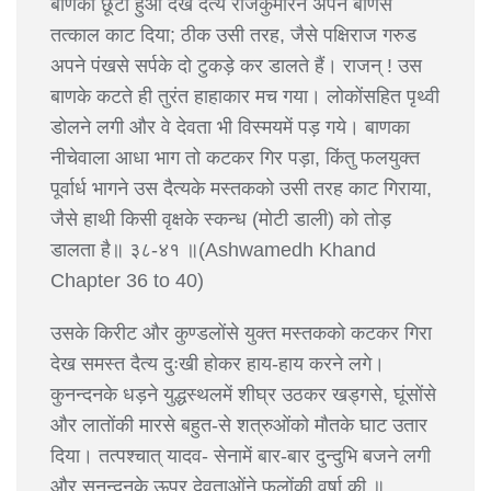
बाणको छूटा हुआ देख दैत्य राजकुमारने अपने बाणसे
तत्काल काट दिया; ठीक उसी तरह, जैसे पक्षिराज गरुड
अपने पंखसे सर्पके दो टुकड़े कर डालते हैं। राजन् ! उस
बाणके कटते ही तुरंत हाहाकार मच गया। लोकोंसहित पृथ्वी
डोलने लगी और वे देवता भी विस्मयमें पड़ गये। बाणका
नीचेवाला आधा भाग तो कटकर गिर पड़ा, किंतु फलयुक्त
पूर्वार्ध भागने उस दैत्यके मस्तकको उसी तरह काट गिराया,
जैसे हाथी किसी वृक्षके स्कन्ध (मोटी डाली) को तोड़
डालता है॥ ३८-४१ ॥(Ashwamedh Khand
Chapter 36 to 40)
उसके किरीट और कुण्डलोंसे युक्त मस्तकको कटकर गिरा
देख समस्त दैत्य दुःखी होकर हाय-हाय करने लगे।
कुनन्दनके धड़ने युद्धस्थलमें शीघ्र उठकर खड्गसे, घूंसोंसे
और लातोंकी मारसे बहुत-से शत्रुओंको मौतके घाट उतार
दिया। तत्पश्चात् यादव- सेनामें बार-बार दुन्दुभि बजने लगी
और सुनन्दनके ऊपर देवताओंने फूलोंकी वर्षा की ॥