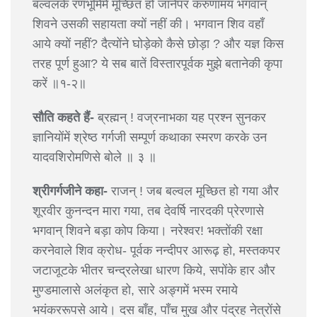
बल्वलके रणभूमिमें मूच्छित हो जानेपर करुणामय भगवान्
शिवने उसकी सहायता क्यों नहीं की। भगवान शिव वहाँ
आये क्यों नहीं? दैत्योंने घोड़ेको कैसे छोड़ा ? और यज्ञ किस
तरह पूर्ण हुआ? ये सब बातें विस्तारपूर्वक मुझे बतानेकी कृपा
करें ॥१-२॥
सौति कहते हैं-
ब्रह्मन् ! वज्रनाभका यह प्रश्न सुनकर
ज्ञानियोंमें श्रेष्ठ गर्गजी सम्पूर्ण कथाका स्मरण करके उन
यादवशिरोमणिसे बोले ॥ ३ ॥
श्रीगर्गजीने कहा-
राजन् ! जब बल्वल मूच्छित हो गया और
शूरवीर कुनन्दन मारा गया, तब देवर्षि नारदकी प्रेरणासे
भगवान् शिवने बड़ा कोप किया। नरेश्वर! भक्तोंकी रक्षा
करनेवाले शिव क्रोध- पूर्वक नन्दीपर आरूढ़ हो, मस्तकपर
जटाजूटके भीतर चन्द्रलेखा धारण किये, सपोंके हार और
मुण्डमालासे अलंकृत हो, सारे अङ्गमें भस्म रमाये
भयंकररूपसे आये। दस बाँह, पाँच मुख और पंद्रह नेत्रोंसे