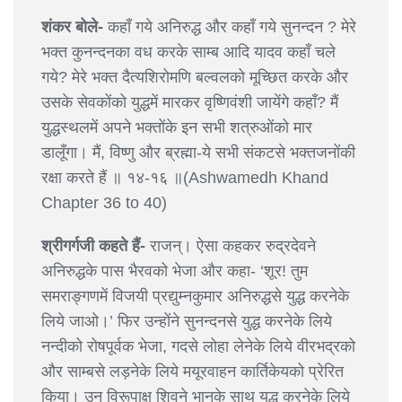
शंकर बोले-
कहाँ गये अनिरुद्ध और कहाँ गये सुनन्दन ? मेरे
भक्त कुनन्दनका वध करके साम्ब आदि यादव कहाँ चले
गये? मेरे भक्त दैत्यशिरोमणि बल्वलको मूच्छित करके और
उसके सेवकोंको युद्धमें मारकर वृष्णिवंशी जायेंगे कहाँ? मैं
युद्धस्थलमें अपने भक्तोंके इन सभी शत्रुओंको मार
डालूँगा। मैं, विष्णु और ब्रह्मा-ये सभी संकटसे भक्तजनोंकी
रक्षा करते हैं ॥ १४-१६ ॥(Ashwamedh Khand
Chapter 36 to 40)
श्रीगर्गजी कहते हैं-
राजन्। ऐसा कहकर रुद्रदेवने
अनिरुद्धके पास भैरवको भेजा और कहा- ‘शूर! तुम
समराङ्गणमें विजयी प्रद्युम्नकुमार अनिरुद्धसे युद्ध करनेके
लिये जाओ।’ फिर उन्होंने सुनन्दनसे युद्ध करनेके लिये
नन्दीको रोषपूर्वक भेजा, गदसे लोहा लेनेके लिये वीरभद्रको
और साम्बसे लड़नेके लिये मयूरवाहन कार्तिकेयको प्रेरित
किया। उन विरूपाक्ष शिवने भानुके साथ युद्ध करनेके लिये