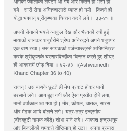
आगकी ज्वालाकी लपेटमें आ गये और कितने ही भस्म हो
गये। सारी सेना अग्निज्वालासे व्याप्त हो गयी। कितने ही
योद्धा भगवान् श्रीकृष्णका चिन्तन करने लगे ॥ ३३-४१ ॥
अपनी सेनाको भयसे व्याकुल देख और भैरवकी रची हुई
मायाको जानकर धनुर्धरोंमें श्रेष्ठ अनिरुद्धने अपने धनुषपर
एक बाण रखा। उस सायकको पर्जन्यास्त्रसे अभिमन्त्रित
करके श्रीकृष्णके चरणारविन्दोंका चिन्तन करते हुए शीघ्र
ही आकाशमें छोड़ दिया ॥ ४२-४३ ॥(Ashwamedh
Khand Chapter 36 to 40)
राजन् ! उस बाणके छूटते ही मेघ प्रकट होकर पानी
बरसाने लगे। आग बुझ गयी और ऐसा प्रतीत होने लगा,
मानो वर्षाकाल आ गया हो। मोर, कोयल, चातक, सारस
और मेढक आदि बोलने लगे। यत्र-तत्र इन्द्रगोप
(वीरबहुटी नामक कीड़े) शोभा पाने लगे। आकाश इन्द्रधनुष
और बिजलीकी चमकसे दीप्तिमान् हो उठा। अपना प्रयास