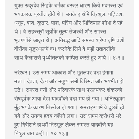
युक्त रुद्रदेव सिंहके चर्मका वस्त्र धारण किये मदमस्त एवं
भयकारक प्रतीत होते थे। उनके हाथोंमें त्रिशूल, पट्टिश,
धनुष, बाण, कुठार, पाश, परिघ और भिन्दिपाल शोभा दे रहे
थे। वे सहस्त्रों सूर्योके तुल्य तेजस्वी और समस्त
भूतगणोंसे आवृत थे। अनिरुद्ध आदि समस्त श्रेष्ठ वृष्णिवंशी
वीरोंका युद्धस्थलमें वध करनेके लिये वे बड़ी उतावलीके
साथ कैलाससे पृथ्वीतलको कम्पित करते हुए आये ॥ ४-९॥
नरेश्वर। उस समय आकाश और भूतलपर बड़ा हंगामा
मचा। देवता, दैत्य और मनुष्य सभी विस्मित और भयभीत हो
उठे। समस्त गणों और परिवारके साथ प्रलयंकर शंकरको
रोषपूर्वक आया देख यादवोंको बड़ा भय हो गया। अनिरुद्धका
मुँह भयके कारण निस्तेज हो गया। समराङ्गणमें वे दुःखी हो
गये और उनका हृदय काँपने लगा। उस समय क्रोधसे भरे
हुए गिरीशने हाथमें त्रिशूल लेकर समस्त यादवोंसे यह
निष्ठुर बात कही ॥ १०-१३॥