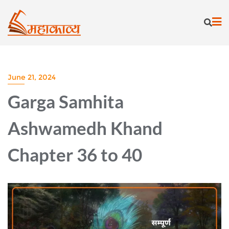
Skip
to
content
June 21, 2024
Garga Samhita
Ashwamedh Khand
Chapter 36 to 40