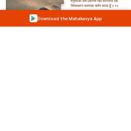
Download the Mahakavya App
Amogha Shiv Kavach in Hindi