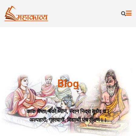
Blog
काक चेष्टा, बको ध्यानं, स्वान निद्रा तथैव च।
अल्पहारी, गृहत्यागी, विद्यार्थी पंच लक्षणं।।