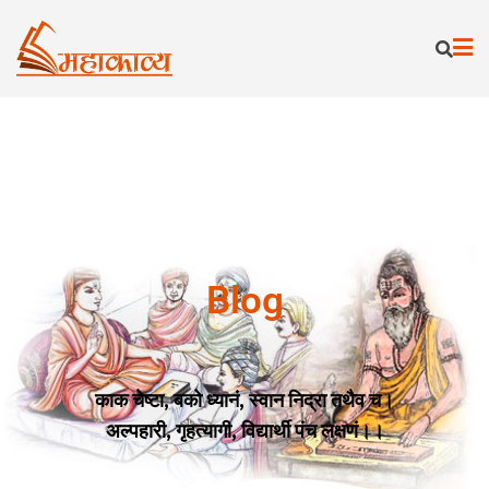
Blog
काक चेष्टा, बको ध्यानं, स्वान निद्रा तथैव च।
अल्पहारी, गृहत्यागी, विद्यार्थी पंच लक्षणं।।