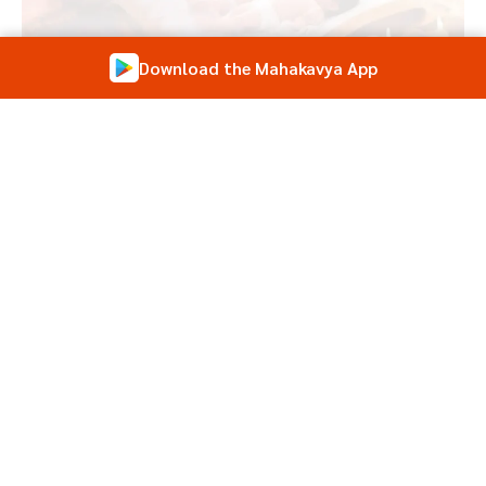
Download the Mahakavya App
Raghuvansham Sarg 10