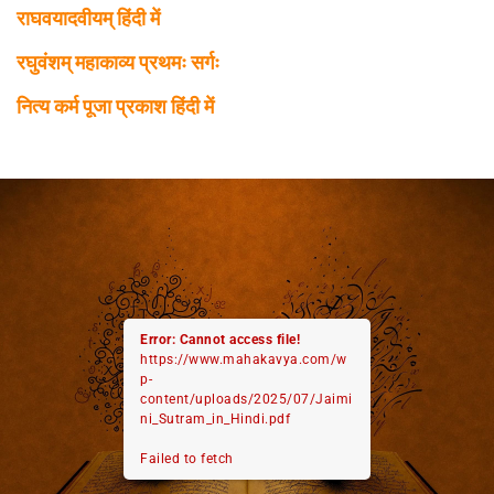
राघवयादवीयम् हिंदी में
रघुवंशम् महाकाव्य प्रथमः सर्गः
नित्य कर्म पूजा प्रकाश हिंदी में
Error: Cannot access file!
https://www.mahakavya.com/w
p-
content/uploads/2025/07/Jaimi
ni_Sutram_in_Hindi.pdf
Failed to fetch