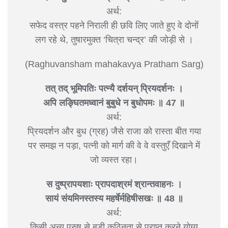
अर्थ:
सफेद वस्त्र पहने निराली ही छवि लिए जाते हुए वे दोनों
लग रहे थे, तुषारमुक्त ‘चित्रा चन्द्र’ की जोड़ी से ।
(Raghuvansham mahakavya Pratham Sarg)
तत् तद् भूमिपतिः पत्न्यै दर्शयन् प्रियदर्शनः ।
अपि लङ्घितमध्वानं बुबुधे न बुधोपमः ॥ 47 ॥
अर्थ:
प्रियदर्शन और बुध (ग्रह) जैसे राजा को रास्ता बीत गया
पर समझ न पड़ा, पत्नी को मार्ग की वे वे वस्तुएँ दिखाने में
जो व्यस्त रहा।
स दुष्प्रापयशाः प्रापदाश्रमं श्रान्तवाहनः ।
सायं संयमिनस्तस्य महर्षेर्महिषीसखः ॥ 48 ॥
अर्थ:
किसी अन्य पुरुष से बड़ी कठिनता से प्राप्त करने योग्य