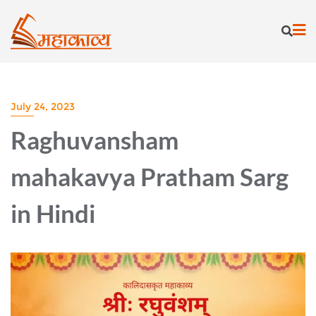
Skip
to
content
July 24, 2023
Raghuvansham
mahakavya Pratham Sarg
in Hindi