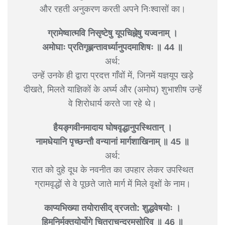
और रहती अनुकरण करती अपने निःश्वासों का।
ग्रामेष्वात्मवि निसृष्टेषु यूपचिह्नेषु यज्वनाम् ।
अमोघाः प्रतिगृह्णन्तावर्ध्यानुपदमाशिषः ॥ 44 ॥
अर्थ:
उन्हें उनके ही द्वारा प्रदत्त गाँवों में, जिनमें यज्ञयूप खड़े
दीखते, मिलते याज्ञिकों के अर्घ्य और (अमोघ) शुभाशीष उन्हें
वे शिरोधार्य करते जा रहे थे।
हैयङ्गवीनमादाय घोषवृद्धानुपस्थितान् ।
नामधेयानि पृच्छन्तौ वन्यानां मार्गशाखिनाम् ॥ 45 ॥
अर्थ:
रात को दुहे दूध के नवनीत का उपहार लेकर उपस्थित
ग्रामवृद्धों से वे पूछते जाते मार्ग में मिले वृक्षों के नाम।
काप्यभिख्या तयोरासीद् व्रजतो: शुद्धवेषयोः ।
हिमनिर्मुक्तयोर्योगे चित्राचन्द्रमसोरिव ॥ 46 ॥