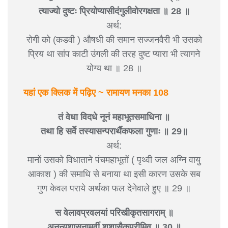
त्याज्यो दुष्टः प्रियोप्यासीदंगुलीवोरगक्षता ॥ 28 ॥
अर्थ:
रोगी को (कडवी ) औषधी की समान सज्जनवैरी भी उसको
प्रिय था सांप काटी उंगली की तरह दुष्ट प्यारा भी त्यागने
योग्य था ॥ 28 ॥
यहां एक क्लिक में पढ़िए ~ रामायण मनका 108
तं वेधा विदधे नूनं महाभूतसमाधिना ॥
तथा हि सर्वे तस्यासन्परार्थैकफला गुणाः ॥ 29॥
अर्थ:
मानों उसको विधाताने पंचमहाभूतों ( पृथ्वी जल अग्नि वायु
आकाश ) की समाधि से बनाया था इसी कारण उसके सब
गुण केवल पराये अर्थका फल देनेवाले हुए ॥ 29 ॥
स वेलावप्रवलयां परिखीकृतसागराम् ॥
अनन्यशासनामुर्वी शशासैकपुरीमिव ॥ 30 ॥