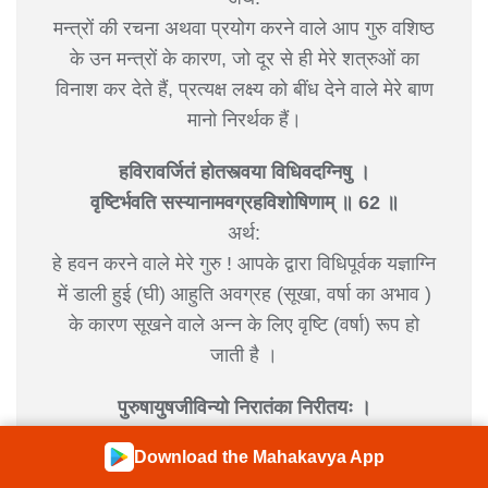
मन्त्रों की रचना अथवा प्रयोग करने वाले आप गुरु वशिष्ठ
के उन मन्त्रों के कारण, जो दूर से ही मेरे शत्रुओं का
विनाश कर देते हैं, प्रत्यक्ष लक्ष्य को बींध देने वाले मेरे बाण
मानो निरर्थक हैं।
हविरावर्जितं होतस्त्वया विधिवदग्निषु ।
वृष्टिर्भवति सस्यानामवग्रहविशोषिणाम् ॥ 62 ॥
अर्थ:
हे हवन करने वाले मेरे गुरु ! आपके द्वारा विधिपूर्वक यज्ञाग्नि
में डाली हुई (घी) आहुति अवग्रह (सूखा, वर्षा का अभाव )
के कारण सूखने वाले अन्न के लिए वृष्टि (वर्षा) रूप हो
जाती है ।
पुरुषायुषजीविन्यो निरातंका निरीतयः ।
यन्मदीयाः प्रजास्तस्य हेतुस्त्वद्ब्रह्मवर्चसम् ॥ 63 ॥
Download the Mahakavya App
अर्थ: