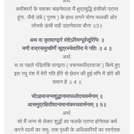
अर्थ:
कवीश्वरों के यशका चाहनेवाला मैं क्षुद्रबुद्धि हंसीको प्राप्त
हूंगा. जैसे लंबे ( पुरुष ) के हाथ लगने योग्य फलकी ओर
लोभसे ऊंची वाहें उठानेवाला बौना ॥3॥
अथ वा कृतवाग्द्वारे वंशेऽस्मिन्पूर्वसूरिभिः ॥
मणौ वज्रसमुत्कीर्णे सूत्रस्येवास्ति मे गतिः ॥ 4 ॥
अर्थ:
थ वा पहले पंडितोंके वाग्द्वारा ( वचनरूपीदरवाजा ) किये हुए
इस रघु वंश में मेरी गति हीरे से छेदन की हुई मणि में डोरे की
समान है ॥ 4 ॥
सोऽहमाजन्मशुद्धानामाफलोदयकर्मणाम् ॥
आसमुद्रक्षितीशानामानांकरथवर्त्मनाम् ॥ 5॥
अर्थ:
सो मैं जन्म से लेकर शुद्धों का फलके प्राप्त होनेतक कर्म
करने वालों का समु- तक पृथ्वी के अधिकारियों का स्वर्गतक