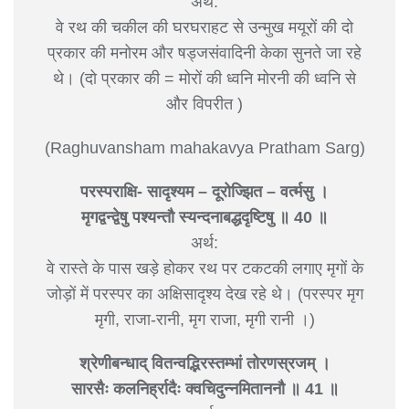
अर्थ:
वे रथ की चकील की घरघराहट से उन्मुख मयूरों की दो
प्रकार की मनोरम और षड्जसंवादिनी केका सुनते जा रहे
थे। (दो प्रकार की = मोरों की ध्वनि मोरनी की ध्वनि से
और विपरीत )
(Raghuvansham mahakavya Pratham Sarg)
परस्पराक्षि- सादृश्यम – दूरोज्झित – वर्त्मसु ।
मृगद्वन्द्वेषु पश्यन्तौ स्यन्दनाबद्धदृष्टिषु ॥ 40 ॥
अर्थ:
वे रास्ते के पास खड़े होकर रथ पर टकटकी लगाए मृगों के
जोड़ों में परस्पर का अक्षिसादृश्य देख रहे थे। (परस्पर मृग
मृगी, राजा-रानी, मृग राजा, मृगी रानी ।)
श्रेणीबन्धाद् वितन्वद्भिरस्तम्भां तोरणस्रजम् ।
सारसैः कलनिर्ह्रादैः क्वचिदुन्नमिताननौ ॥ 41 ॥