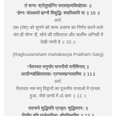
तं सन्तः श्रोतुमर्हन्ति सदसद्व्यक्तिहेतवः ॥
‘हेम्नः संलक्ष्यते ह्यग्नौ विशुद्धिः श्यामिकापि वा ॥ 10 ॥
अर्थ:
उस (वंश) को सुनने को सत्य असत्य का निर्णय करने वाले
संत ही योग्य ‘हैं, सोने की पवित्रता और कलौंच अग्निही में
देखी जाती है ॥ 10 ॥
(Raghuvansham mahakavya Pratham Sarg)
“वैवस्वत मनुर्नाम माननीयो मनीषिणाम् ॥
आसीन्महीक्षितामाद्यः प्रणवश्छन्दसामिव ॥ 11॥
अर्थ:
वैवस्वत नाम मनु विद्वानों का पूजनीय राजाओं में प्रथम
हुआ, जैसे छन्दो में ॐ कार ॥ 11 ॥
तदन्वये शुद्धिमति प्रसृतः शुद्धिमत्तरः ॥
दिलीप इति राजेन्दुरिन्दुः क्षीरनिधाविव ॥ 12 ॥