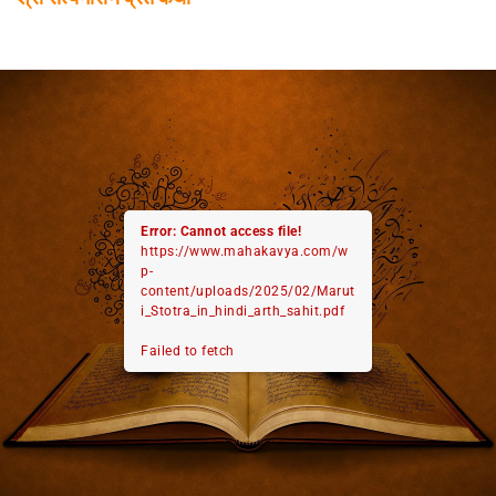
Error: Cannot access file!
https://www.mahakavya.com/w
p-
content/uploads/2025/02/Marut
i_Stotra_in_hindi_arth_sahit.pdf
Failed to fetch