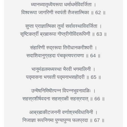
ध्यानध्यातृध्यॆयरूपा धर्माधर्मविवर्जिता ।
विश्वरूपा जागरिणी स्वपंती तैजसात्मिका ॥ 62 ॥
सुप्ता प्राज्ञात्मिका तुर्या सर्वावस्थाविवर्जिता ।
सृष्टिकर्त्री ब्रह्मरूपा गॊप्त्रीगॊविंदरूपिणी ॥ 63 ॥
संहारिणी रुद्ररूपा तिरॊधानकरीश्वरी ।
सदाशिवानुग्रहदा पंचकृत्यपरायणा ॥ 64 ॥
भानुमंडलमध्यस्था भैरवी भगमालिनी ।
पद्मासना भगवती पद्मनाभसहॊदरी ॥ 65 ॥
उन्मॆषनिमिषॊत्पन्न विपन्नभुवनावळिः ।
सहस्रशीर्षवदना सहस्राक्षी सहस्रपात् ॥ 66 ॥
आब्रह्मकीटजननी वर्णाश्रमविधायिनी ।
निजाज्ञा रूपनिगमा पुण्यापुण्य फलप्रदा ॥ 67 ॥