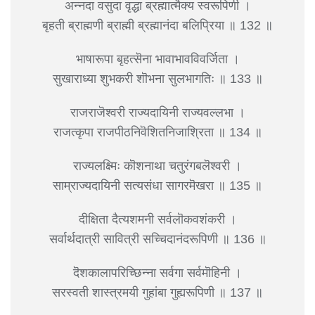
अन्नदा वसुदा वृद्धा ब्रह्मात्मैक्य स्वरूपिणी ।
बृहती ब्राह्मणी ब्राह्मी ब्रह्मानंदा बलिप्रिया ॥ 132 ॥
भाषारूपा बृहत्सॆना भावाभावविवर्जिता ।
सुखाराध्या शुभकरी शॊभना सुलभागतिः ॥ 133 ॥
राजराजॆश्वरी राज्यदायिनी राज्यवल्लभा ।
राजत्कृपा राजपीठनिवॆशितनिजाश्रिता ॥ 134 ॥
राज्यलक्ष्मिः कॊशनाथा चतुरंगबलॆश्वरी ।
साम्राज्यदायिनी सत्यसंधा सागरमॆखरा ॥ 135 ॥
दीक्षिता दैत्यशमनी सर्वलॊकवशंकरी ।
सर्वार्थदात्री सावित्री सच्चिदानंदरूपिणी ॥ 136 ॥
दॆशकालापरिच्छिन्ना सर्वगा सर्वमॊहिनी ।
सरस्वती शास्त्रमयी गुहांबा गुह्यरूपिणी ॥ 137 ॥