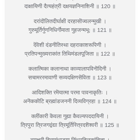
दाक्षायिणी दैत्यहंत्री दक्षयज्ञनिनाशिनी ॥ 120 ॥
दरांदॊलितदीर्घाक्षी दरहासॊज्वलन्मुखी ।
गुरुमूर्तिर्गुणनिधिर्गॊमाता गुहजन्मभूः ॥ 121 ॥
दॆवॆशी दंडनीतिस्था दहराकाशरूपिणी ।
प्रतिपन्मुख्यराकांत तिथिमंडलपूजिता ॥ 122 ॥
कलात्मिका कलानाथा काव्यालापविनॊदिनी ।
सचामररमावाणी सव्यदक्षिणसॆविता ॥ 123 ॥
आदिशक्ति रमॆयात्मा परमा पावनाकृतिः ।
अनॆककॊटि ब्रह्मांडजननी दिव्यविग्रहा ॥ 124 ॥
क्लींकारी कॆवला गुह्या कैवल्यपददायिनी ।
त्रिपुरा त्रिजगद्वंद्या त्रिमूर्तिस्त्रिदशॆश्वरी ॥ 125 ॥
त्र्यक्षरी दिव्यगंधाड्या सिंधूरतिलकांचिता ।