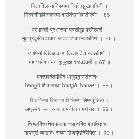
नित्यक्लिन्नानिरुपमा विर्वाणसुखदायिनी ।
नित्याषॊडशिकारूपा श्रीकंठार्धशरीरिणी ॥ 85 ॥
प्रभावती प्रभारूपा प्रसीद्धा परमॆश्वरी ।
मूलप्रकृतिरव्यक्ता व्यक्ताव्यक्तस्वरूपिणी ॥ 86 ॥
व्यापिनी विविधाकारा विद्याऽविद्यास्वरूपिणी ।
महाकामॆशनयन कुमुदाह्लादक्ॐउदी ॥ 87 ॥
भक्तहार्दतमॊभॆद भानुमद्भानुसंततिः ।
शिवदूती शिवाराध्या शिवमूर्तिः शिवंकरी ॥ 88 ॥
शिवप्रिया शिवपरा शिष्टॆष्टा शिष्टपूजिता ।
अप्रमॆया स्वप्रकाशा मनॊवाचामगॊचरा ॥ 89 ॥
चिच्छक्तिश्चॆतनारूपा जडशक्तिर्जडात्मिका ।
गायत्री व्याहृतिः संध्या द्विजबृंदनिषॆविता ॥ 90 ॥