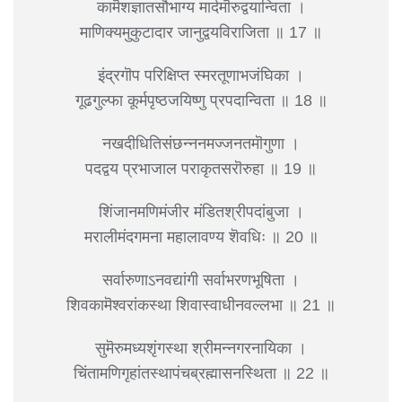
कामॆशज्ञातसौभाग्य मार्दमॊरुद्वयान्विता ।
माणिक्यमुकुटादार जानुद्वयविराजिता ॥ 17 ॥
इंद्रगॊप परिक्षिप्त स्मरतूणाभजंघिका ।
गूढगुल्फा कूर्मपृष्ठजयिष्णु प्रपदान्विता ॥ 18 ॥
नखदीधितिसंछन्ननमज्जनतमॊगुणा ।
पदद्वय प्रभाजाल पराकृतसरॊरुहा ॥ 19 ॥
शिंजानमणिमंजीर मंडितश्रीपदांबुजा ।
मरालीमंदगमना महालावण्य शॆवधिः ॥ 20 ॥
सर्वारुणाऽनवद्यांगी सर्वाभरणभूषिता ।
शिवकामॆश्वरांकस्था शिवास्वाधीनवल्लभा ॥ 21 ॥
सुमॆरुमध्यशृंगस्था श्रीमन्नगरनायिका ।
चिंतामणिगृहांतस्थापंचब्रह्मासनस्थिता ॥ 22 ॥