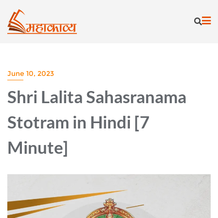
Skip
to
content
June 10, 2023
Shri Lalita Sahasranama
Stotram in Hindi [7
Minute]