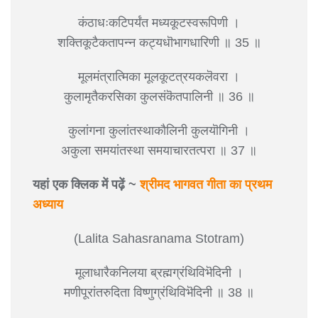
कंठाधःकटिपर्यंत मध्यकूटस्वरूपिणी ।
शक्तिकूटैकतापन्न कट्यधॊभागधारिणी ॥ 35 ॥
मूलमंत्रात्मिका मूलकूटत्रयकलॆवरा ।
कुलामृतैकरसिका कुलसंकॆतपालिनी ॥ 36 ॥
कुलांगना कुलांतस्थाकौलिनी कुलयॊगिनी ।
अकुला समयांतस्था समयाचारतत्परा ॥ 37 ॥
यहां एक क्लिक में पढ़ें ~
श्रीमद भागवत गीता का प्रथम
अध्याय
(Lalita Sahasranama Stotram)
मूलाधारैकनिलया ब्रह्मग्रंथिविभॆदिनी ।
मणीपूरांतरुदिता विष्णुग्रंथिविभॆदिनी ॥ 38 ॥