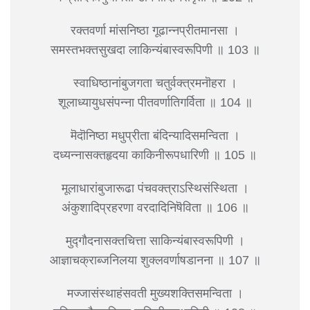
रक्तवर्णा मांसनिष्ठा गूढान्नप्रीतमानसा ।
समस्तभक्तसुखदा लाकिन्यंबास्वरूपिणी ॥ 103 ॥
स्वाधिष्ठानांबुजगता चतुर्वक्त्रमनॊहरा ।
शूलाध्यायुधसंपन्ना पीतवर्णातिगर्विता ॥ 104 ॥
मॆदॊनिष्ठा मधुप्रीता बंदिन्यादिसमन्विता ।
दध्यन्नासक्तहृदया काकिनीरूपधारिणी ॥ 105 ॥
मूलाधारांबुजारूढा पंचवक्त्राऽस्थिसंस्थिता ।
अंकुशादिप्रहरणा वरदादिनिषॆविता ॥ 106 ॥
मुद्गौदनासक्तचित्ता साकिन्यंबास्वरूपिणी ।
आज्ञाचक्राब्जनिलया शुक्लवर्णाषडानना ॥ 107 ॥
मज्जासंस्थाहंसवती मुख्यशक्तिसमन्विता ।