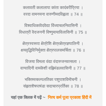
कलावती कलालापा कांता कादंबरीप्रिया ।
वरदा वामनयना वारुणीमदविह्वला ॥ 74 ॥
विश्वाधिकावॆदवॆद्या विंध्याचलनिवासिनी ।
विधात्री वॆदजननी विष्णुमायाविलासिनी ॥ 75 ॥
क्षॆत्रस्वरूपा क्षॆत्रॆशि क्षॆत्रक्षॆत्रज्ञपालिनी ।
क्षयवृद्धिविनिर्मुक्ता क्षॆत्रपालसमर्चिता ॥ 76 ॥
विजया विमला वंद्या वंदारुजनवत्सला ।
वाग्वादिनी वामकॆशी वह्निमंडलवासिनी ॥ 77 ॥
भक्तिमत्कल्पलतिका पशुपाशविमॊचनी ।
संहृताशॆषपाषंडा सदाचारप्रर्तिका ॥ 78 ॥
यहां एक क्लिक में पढ़ें ~
नित्य कर्म पूजा प्रकाश हिंदी में