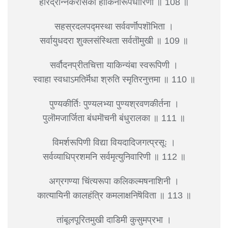
हरिद्रान्नैकरसिका हाकिनीरूपधारिणी ॥ 108 ॥
सहस्रदलपद्मस्था सर्ववर्णॊपशॊभिता ।
सर्वायुधदरा शुक्लसंस्थिता सर्वतॊमुखी ॥ 109 ॥
सर्वौदनप्रीतचित्ता याकिन्यंबा स्वरूपिणी ।
स्वाहा स्वधाऽमतिर्मॆधा श्रुति स्मृतिरनुत्तमा ॥ 110 ॥
पुण्यकीर्तिः पुण्यलभ्या पुण्यश्रवणकीर्तना ।
पुलॊमजार्जिता बंधमॊचनी बंधुरालका ॥ 111 ॥
विमर्शरूपिणी विद्या वियदादिजगत्प्रसूः ।
सर्वव्याधिप्रशमनि सर्वमृत्युनिवारिणी ॥ 112 ॥
अग्रगण्या चिंत्यरूपा कलिकल्मषनाशिनी ।
कात्यायिनी कालहंत्रि कमलाक्षनिषॆविता ॥ 113 ॥
तांबूलपूरितमुखी दाडिमी कुसुमप्रभा ।