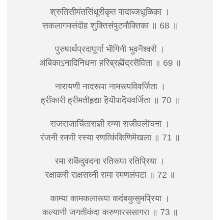
श्रुतिसीमंतसिंधूरीकृत पादाब्जधूळिका ।
सकलागमसंदॊह शुक्तिसंपुटमौक्तिका ॥ 68 ॥
पुरुषार्थप्रदापूर्णा भॊगिनी भुवनॆश्वरी ।
अंबिकाऽनादिनिधना हरिब्रह्मॆंद्रसॆविता ॥ 69 ॥
नारायणी नादरूपा नामरूपविवर्जिता ।
ह्रींकारी ह्रीमतीहृद्या हॆयॊपादॆयवर्जिता ॥ 70 ॥
राजराजार्चिताराज्ञी रम्या राजीवलॊचना ।
रंजनी रमणी रस्या रणत्किंकिणिमॆखला ॥ 71 ॥
रमा राकॆंदुवदना रतिरूपा रतिप्रिया ।
रक्षाकरी राक्षसघ्नी रामा रमणलंपटा ॥ 72 ॥
काम्या कामकलारूपा कदंबकुसुमप्रिया ।
कल्याणी जगतीकंदा करुणारससागरा ॥ 73 ॥