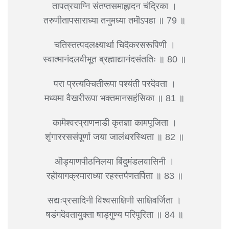
तापत्रयाग्नि संतप्तसमाह्लादन चंद्रिका ।
तरुणीतापसाराध्या तनुमध्या तमॊऽपहा ॥ 79 ॥
चतिस्तत्पदलक्ष्यार्था चिदॆकरसरूपिणी ।
स्वात्मानंदलवीभूत ब्रह्माद्यानंदसंततिः ॥ 80 ॥
परा प्रत्यक्चितीरूपा पश्यंती परदॆवता ।
मध्यमा वैखरीरूपा भक्तमानसहंसिका ॥ 81 ॥
कामॆश्वरप्राणनाडी कृतज्ञा कामपूजिता ।
शृंगाररससंपूर्णा जया जालंधरस्थिता ॥ 82 ॥
ऒड्याणपीठनिलया बिंदुमंडलवासिनी ।
रहॊयागक्रमाराध्या रहस्तर्पणतर्पिता ॥ 83 ॥
सद्यःप्रसादिनी विश्वसाक्षिणी साक्षिवर्जिता ।
षडंगदॆवतायुक्ता षाड्गुण्य परिपूरिता ॥ 84 ॥