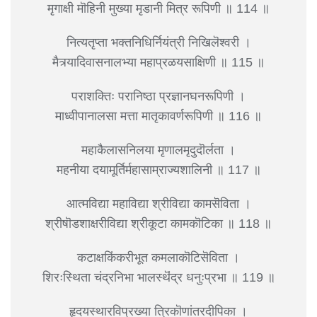
मृगाक्षी मॊहिनी मुख्या मृडानी मित्र रूपिणी ॥ 114 ॥
नित्यतृप्ता भक्तनिधिर्नियंत्री निखिलॆश्वरी ।
मैत्र्यादिवासनालभ्या महाप्रळयसाक्षिणी ॥ 115 ॥
पराशक्तिः परानिष्ठा प्रज्ञानघनरूपिणी ।
माध्वीपानालसा मत्ता मातृकावर्णरूपिणी ॥ 116 ॥
महाकैलासनिलया मृणालमृदुदॊर्लता ।
महनीया दयामूर्तिर्महासाम्राज्यशालिनी ॥ 117 ॥
आत्मविद्या महाविद्या श्रीविद्या कामसॆविता ।
श्रीषॊडशाक्षरीविद्या श्रीकूटा कामकॊटिका ॥ 118 ॥
कटाक्षकिंकरीभूत कमलाकॊटिसॆविता ।
शिरःस्थिता चंद्रनिभा भालस्थॆंद्र धनुःप्रभा ॥ 119 ॥
हृदयस्थारविप्रख्या त्रिकॊणांतरदीपिका ।