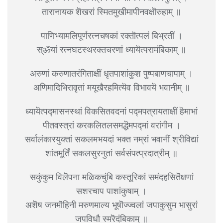
तारानायक शॆखरां स्मितमुखीमापीनवक्षॊरुहाम् ॥
पाणिभ्यामलिपूर्णरत्नचषकां रक्तॊत्पलं बिभ्रतीं ।
स्ॐयां रत्नघटस्थरक्तचरणां ध्यायॆत्परामंबिकाम् ॥
अरुणां करुणातरंगिताक्षीं धृतपाशांकुश पुष्पबाणचापाम् ।
अणिमादिभिरावृतां मयूखैरहमित्यॆव विभावयॆ भवानीम् ॥
ध्यायॆत्पद्मासनस्थां विकसितवदनां पद्मपत्रायताक्षीं हॆमाभां
पीतवस्त्रां करकलितलसमद्धॆमपद्मां वरांगीम ।
सर्वालंकारयुक्तां सकलमभयदां भक्त नम्रां भवानीं श्रीविद्यां
शांतमूर्तिं सकलसुरनुतां सर्वसंपत्प्रदात्रीम् ॥
सकुंकुम विलॆपना मळिकचुंबि कस्तूरिकां समंदहसितॆक्षणां
सशरचाप पाशांकुषाम् ।
अशॆष जनमॊहिनी मरुणमाल्य भूषॊज्ज्वलां जपाकुसुम भासुरां
जपविधौ स्मरॆदंबिकाम् ॥