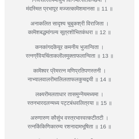
मंदस्मित प्रभापूर मज्जत्कामॆशमानसा ॥ 11 ॥
अनाकलित सादृश्य चुबुकश्री विराजिता ।
कामॆशबद्धमांगल्य सूत्रशॊभितकंधरा ॥ 12 ॥
कनकांगदकॆयूर कमनीय भुजान्विता ।
रत्नग्रैवॆयचिंताकलॊलमुक्ताफलान्विता ॥ 13 ॥
कामॆश्वर प्रॆमरत्न मणिप्रतिपणस्तनी ।
नाभ्यालवालरॊमालिलताफलकुचद्वयी ॥ 14 ॥
लक्ष्यरॊमलताधार तासमुन्नॆयमध्यमा ।
स्तनभारदलन्मध्य पट्टबंधवलित्रया ॥ 15 ॥
अरुणारुण कौसुंभ वस्त्रभास्वत्कटीतटी ।
रत्नकिंकिणिकारम्य रशनादामभूषिता ॥ 16 ॥