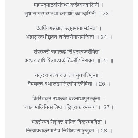
महापद्माटवीसंस्था कदंबवनवासिनी ।
सुधासागरमध्यस्था कामाक्षी कामदायिनी ॥ 23 ॥
दॆवर्षिगणसंघात स्तूयमानात्मवैभवा ।
भंडासुरवधॊद्युक्त शक्तिसॆनासमन्विता ॥ 24 ॥
संपत्करी समारूढ सिंधुरव्रजसॆविता ।
अश्वरूढाधिष्ठिताश्वकॊटिकॊटिभिरावृता ॥ 25 ॥
चक्रराजरथारूढ सर्वायुधपरिष्कृता ।
गॆयचक्र रथारूढमंत्रिणीपरिसॆविता ॥ 26 ॥
किरिचक्र रथारूढ दंडनाथापुरस्कृता ।
ज्वालामालिनिकाक्षिप्त वह्निप्राकारमध्यगा ॥ 27 ॥
भंडसैन्यवधॊद्युक्त शक्ति विक्रमहर्षिता ।
नित्यापराक्रमाटॊप निरीक्षणसमुत्सुका ॥ 28 ॥