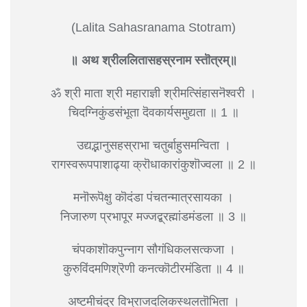
(Lalita Sahasranama Stotram)
॥ अथ श्रीललितासहस्रनाम स्तॊत्रम्॥
ॐ श्री माता श्री महाराज्ञी श्रीमत्सिंहासनॆश्वरी ।
चिदग्निकुंडसंभूता दॆवकार्यसमुद्यता ॥ 1 ॥
उद्यद्भानुसहस्राभा चतुर्बाहुसमन्विता ।
रागस्वरूपपाशाढ्या क्रॊधाकारांकुशॊज्वला ॥ 2 ॥
मनॊरूपॆक्षु कॊदंडा पंचतन्मात्रसायका ।
निजारुण प्रभापूर मज्जद्ब्रह्मांडमंडला ॥ 3 ॥
चंपकाशॊकपुन्नाग सौगंधिकलसत्कजा ।
कुरुविंदमणिश्रॆणी कनत्कॊटीरमंडिता ॥ 4 ॥
अष्टमीचंद्र विभ्राजदलिकस्थलतॊभिता ।