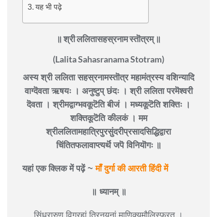
यह भी पढ़े
॥ श्री ललितासहस्रनाम स्तॊत्रम् ॥
(Lalita Sahasranama Stotram)
अस्य श्री ललिता सहस्रनामस्तॊत्र महामंत्रस्य वशिन्यादि
वाग्दॆवता ऋषयः । अनुष्टुप् छंदः । श्री ललिता परमॆश्वरी
दॆवता । श्रीमद्वाग्भवकूटॆति बीजं । मध्यकूटॆति शक्तिः ।
शक्तिकूटॆति कीलकं । मम
श्रीललितामहात्रिपुरसुंदरीप्रसादसिद्धिद्वारा
चिंतितफलावाप्त्यर्थॆ जपॆ विनियॊगः ॥
यहां एक क्लिक में पढ़ें ~
माँ दुर्गा की आरती हिंदी में
॥ ध्यानम् ॥
सिंधूरारुण विग्रहां त्रिनयनां माणिक्यमौलिस्फुरत् ।