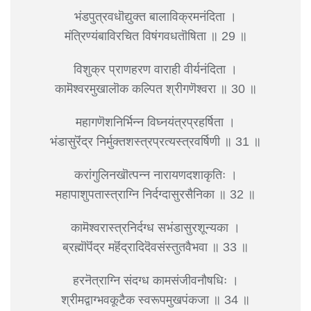
भंडपुत्रवधॊद्युक्त बालाविक्रमनंदिता ।
मंत्रिण्यंबाविरचित विषंगवधतॊषिता ॥ 29 ॥
विशुक्र प्राणहरण वाराही वीर्यनंदिता ।
कामॆश्वरमुखालॊक कल्पित श्रीगणॆश्वरा ॥ 30 ॥
महागणॆशनिर्भिन्न विघ्नयंत्रप्रहर्षिता ।
भंडासुरॆंद्र निर्मुक्तशस्त्रप्रत्यस्त्रवर्षिणी ॥ 31 ॥
करांगुलिनखॊत्पन्न नारायणदशाकृतिः ।
महापाशुपतास्त्राग्नि निर्दग्दासुरसैनिका ॥ 32 ॥
कामॆश्वरास्त्रनिर्दग्ध सभंडासुरशून्यका ।
ब्रह्मॊपॆंद्र महॆंद्रादिदॆवसंस्तुतवैभवा ॥ 33 ॥
हरनॆत्राग्नि संदग्ध कामसंजीवनौषधिः ।
श्रीमद्वाग्भवकूटैक स्वरूपमुखपंकजा ॥ 34 ॥