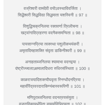
वज्रॆश्वरी वामदॆवी वयॊऽवस्थाविवर्जिता ।
सिद्धॆश्वरी सिद्धविद्या सिद्धमाता यशस्विनी ॥ 97 ॥
विशुद्धिचक्रनिलया रक्तवर्णा त्रिलॊचना ।
खट्वांगादिप्रहरणा वदनैकसमन्विता ॥ 98 ॥
पायसान्नप्रिया त्वक्स्था पशुलॊकभयंकरी ।
अमृतादिमहाशक्ति संवृता डाकिनीश्वरी ॥ 99 ॥
अनाहताब्जनिलया श्यामाभा वदनद्वया ।
दंष्ट्रॊज्ज्वलाऽक्षमालादिधरा रुधिरसंस्थिता ॥ 100 ॥
काळरात्र्यादिशक्त्यौघवृता स्निग्धौदनप्रिया ।
महावीरॆंद्रवरदाराकिण्यंबास्वरूपिणी ॥ 101 ॥
मणिपूराब्जनिलया वदनत्रयसंयुता ।
वज्रादिकायुधॊपॆता डामर्यादिभिरावृता ॥ 102 ॥