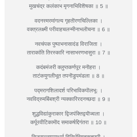
मुखचंद्र कलंकाभ मृगनाभिविशॆषका ॥ 5 ॥
वदनस्मरमांगल्य गृहतॊरणचिल्लिका ।
वक्त्रलक्ष्मी परीवाहचलन्मीनाभलॊचना ॥ 6 ॥
नवचंपक पुष्पाभनासादंड विराजिता ।
ताराकांति तिरस्कारि नासाभरणभासुरा ॥ 7 ॥
कदंबमंजरी क्लुप्तकर्णपूर मनॊहरा ।
ताटंकयुगलीभूत तपनॊडुपमंडला ॥ 8 ॥
पद्मरागशिलादर्श परिभाविकपॊलभूः ।
नवविद्रुमबिंबश्री न्यक्कारिरदनच्छदा ॥ 9 ॥
शुद्धविद्यांकुराकार द्विजपंक्तिद्वयॊज्वला ।
कर्पूरवीटिकामॊद समाकर्षद्दिगंतरा ॥ 10 ॥
निजसल्लापमाधुर्य विनिर्भत्सितकच्छपी ।