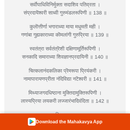
सर्वॊपाधिविनिर्मुक्ता सदाशिव पतिव्रता ।
संप्रदायॆश्वरी साध्वी गुरुमंडलरूपिणी ॥ 138 ॥
कुलॊत्तीर्णा भगाराध्या माया मधुमती मही ।
गणांबा गुह्यकाराध्या कॊमलांगी गुरुप्रिया ॥ 139 ॥
स्वतंत्रा सर्वतंत्रॆशी दक्षिणामूर्तिरूपिणी ।
सनकादि समाराध्या शिवज्ञानप्रदायिनी ॥ 140 ॥
चित्कलानंदकलिका प्रॆमरूपा प्रियंकरी ।
नामापारायणप्रीता नंदिविद्या नटॆश्वरी ॥ 141 ॥
मिथ्याजगदधिष्ठाना मुक्तिदामुक्तिरूपिणी ।
लास्यप्रिया लयकरी लज्जारंभादिवंदिता ॥ 142 ॥
भवदावसुधावृष्ठिः पापारण्यदवानला ।
Download the Mahakavya App
दौर्भाग्यतूलवातूला जराध्वांतरविप्रभा ॥ 143 ॥