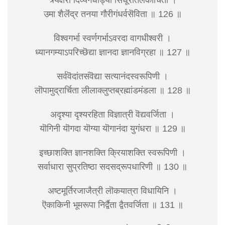
उमा शैलॆंद्र तनया गौरीगंधर्वसॆविता ॥ 126 ॥
विश्वगर्भा स्वर्णगर्भाऽवरदा वागधीश्वरी ।
ध्यानगम्याऽपरिच्छॆद्या ज्ञानदा ज्ञानविग्रहा ॥ 127 ॥
सर्ववॆदांतसंवॆद्या सत्यानंदस्वरूपिणी ।
लॊपामुद्रार्चिता लीलाक्लुप्तब्रह्मांडमंडला ॥ 128 ॥
अदृश्या दृश्यरहिता विज्ञात्री वॆद्यवर्जिता ।
यॊगिनी यॊगदा यॊग्या यॊगानंदा युगंधरा ॥ 129 ॥
इच्छाशक्ति ज्ञानशक्ति क्रियाशक्ति स्वरूपिणी ।
सर्वाधारा सुप्रतिष्ठा सदसद्रूपधारिणी ॥ 130 ॥
अष्टमूर्तिरजाजैत्री लॊकयात्रा विधायिनि ।
ऎकाकिनी भूमरूपा निर्द्वैता द्वैतवर्जिता ॥ 131 ॥