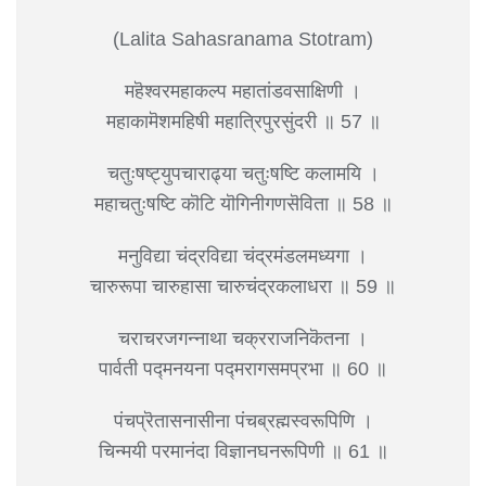
(Lalita Sahasranama Stotram)
महॆश्वरमहाकल्प महातांडवसाक्षिणी ।
महाकामॆशमहिषी महात्रिपुरसुंदरी ॥ 57 ॥
चतुःषष्ट्युपचाराढ्या चतुःषष्टि कलामयि ।
महाचतुःषष्टि कॊटि यॊगिनीगणसॆविता ॥ 58 ॥
मनुविद्या चंद्रविद्या चंद्रमंडलमध्यगा ।
चारुरूपा चारुहासा चारुचंद्रकलाधरा ॥ 59 ॥
चराचरजगन्नाथा चक्रराजनिकॆतना ।
पार्वती पद्मनयना पद्मरागसमप्रभा ॥ 60 ॥
पंचप्रॆतासनासीना पंचब्रह्मस्वरूपिणि ।
चिन्मयी परमानंदा विज्ञानघनरूपिणी ॥ 61 ॥