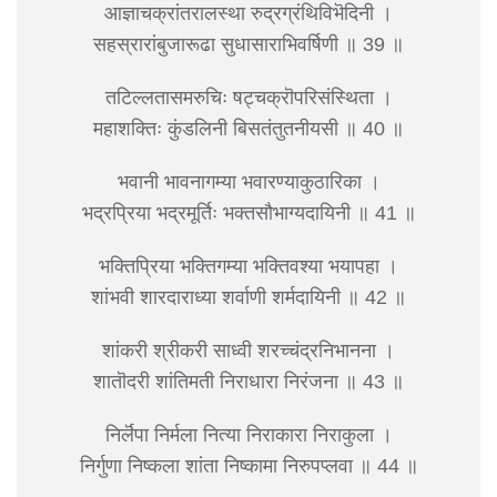
आज्ञाचक्रांतरालस्था रुद्रग्रंथिविभॆदिनी ।
सहस्रारांबुजारूढा सुधासाराभिवर्षिणी ॥ 39 ॥
तटिल्लतासमरुचिः षट्चक्रॊपरिसंस्थिता ।
महाशक्तिः कुंडलिनी बिसतंतुतनीयसी ॥ 40 ॥
भवानी भावनागम्या भवारण्याकुठारिका ।
भद्रप्रिया भद्रमूर्तिः भक्तसौभाग्यदायिनी ॥ 41 ॥
भक्तिप्रिया भक्तिगम्या भक्तिवश्या भयापहा ।
शांभवी शारदाराध्या शर्वाणी शर्मदायिनी ॥ 42 ॥
शांकरी श्रीकरी साध्वी शरच्चंद्रनिभानना ।
शातॊदरी शांतिमती निराधारा निरंजना ॥ 43 ॥
निर्लॆपा निर्मला नित्या निराकारा निराकुला ।
निर्गुणा निष्कला शांता निष्कामा निरुपप्लवा ॥ 44 ॥