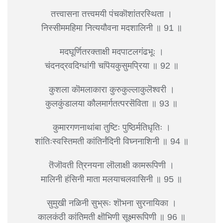
तत्त्वासना तत्त्वमयी पंचकॊशांतरस्थिता ।
निस्सीममहिमा नित्ययौवना मदशालिनी ॥ 91 ॥
मदघूर्णितरक्ताक्षी मदपाटलगंढभूः ।
चंदनद्रवदिग्धांगी चांपॆयकुसुमप्रिया ॥ 92 ॥
कुशला कॊमलाकारा कुरुकुल्लाकुलॆश्वरी ।
कुलकुंडालया कौलमार्गतत्परसॆविता ॥ 93 ॥
कुमारगणनाथांबा तुष्टिः पुष्ठिर्मतिधृतिः ।
शांतिःस्वस्तिमती कांतिर्नंदिनी विघ्ननाशिनी ॥ 94 ॥
तॆजॊवती त्रिनयना लॊलाक्षी कामरूपिणी ।
मालिनी हंसिनी माता मलयाचलवासिनी ॥ 95 ॥
सुमुखी नळिनी सुभ्रूः शॊभना सुरनायिका ।
कालकंठी कांतिमती क्षॊभिणी सूक्ष्मरूपिणी ॥ 96 ॥