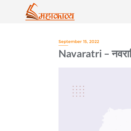
Skip
to
content
September 15, 2022
Navaratri – नवरात