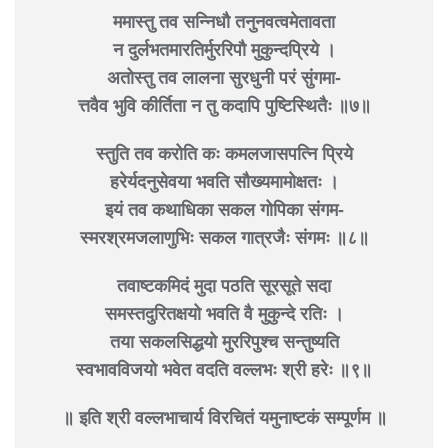
ममास्तु तव सन्निधौ तनुनवत्वमेतावता
न दुर्लभतमारतिर्मुररिपौ मुकुन्दप्रिये ।
अतोस्तु तव लालना सुरधुनी परं सुंगमा-
त्तवैव भुवि कीर्तिता न तु कदापि पुष्टिस्थितैः ॥७॥
स्तुति तव करोति कः कमलजासपत्नि प्रिये
हरेर्यदनुसेवया भवति सौख्यमामोक्षतः ।
इयं तव कथाधिका सकल गोपिका संगम-
स्मरश्रमजलाणुभिः सकल गात्रजैः संगमः ॥८॥
तवाष्टकमिदं मुदा पठति सूरसूते सदा
समस्तदुरितक्षयो भवति वै मुकुन्दे रतिः ।
तया सकलसिद्धयो मुररिपुश्च सन्तुष्यति
स्वभावविजयो भवेत वदति वल्लभः श्री हरेः ॥९॥
॥ इति श्री वल्लभाचार्य विरचितं यमुनाष्टकं सम्पूर्णम ॥