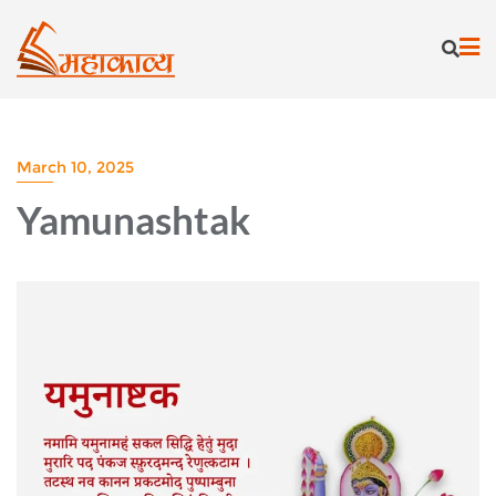
Skip
to
content
March 10, 2025
Yamunashtak