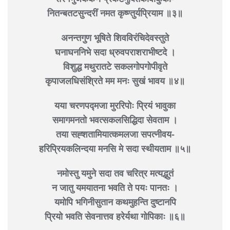
नितन्बतटसुन्दरीं नमत कृष्ण्तुर्यप्रियाम ॥३॥
अनन्तगुण भूषिते शिवविरंचिदेवस्तुते
घनाघननिभे सदा ध्रुवपराशराभीष्टदे ।
विशुद्ध मथुरातटे सकलगोपगोपीवृते
कृपाजलधिसंश्रिते मम मनः सुखं भावय ॥४॥
यया चरणपद्मजा मुररिपोः प्रियं भावुका
समागमनतो भवत्सकलसिद्धिदा सेवताम ।
तया सह्शतामियात्कमलजा सपत्नीवय-
हरिप्रियकलिन्दया मनसि मे सदा स्थीयताम ॥५॥
नमोस्तु यमुने सदा तव चरित्र मत्यद्भुतं
न जातु यमयातना भवति ते पयः पानतः ।
यमोपि भगिनीसुतान कथमुहन्ति दुष्टानपि
प्रियो भवति सेवनात्तव हरेर्यथा गोपिकाः ॥६॥