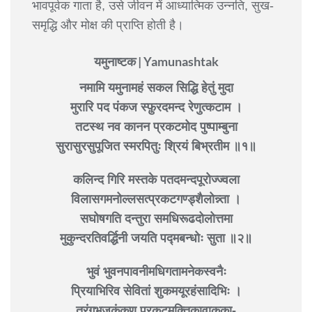
भावपूर्वक गाता है, उसे जीवन में आध्यात्मिक उन्नति, सुख-
समृद्धि और मोक्ष की प्राप्ति होती है।
यमुनाष्टक | Yamunashtak
नमामि यमुनामहं सकल सिद्धि हेतुं मुदा
मुरारि पद पंकज स्फ़ुरदमन्द रेणुत्कटाम ।
तटस्थ नव कानन प्रकटमोद पुष्पाम्बुना
सुरासुरसुपूजित स्मरपितुः श्रियं बिभ्रतीम ॥१॥
कलिन्द गिरि मस्तके पतदमन्दपूरोज्ज्वला
विलासगमनोल्लसत्प्रकटगण्ड्शैलोन्न्ता ।
सघोषगति दन्तुरा समधिरूढदोलोत्तमा
मुकुन्दरतिवर्द्धिनी जयति पद्मबन्धोः सुता ॥२॥
भुवं भुवनपावनीमधिगतामनेकस्वनैः
प्रियाभिरिव सेवितां शुकमयूरहंसादिभिः ।
तरंगभुजकंकण प्रकटमुक्तिकावाकुका-