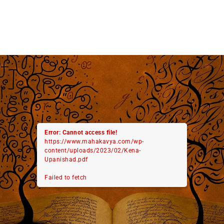
Error: Cannot access file!
https://www.mahakavya.com/wp-
content/uploads/2023/02/Kena-
Upanishad.pdf
Failed to fetch