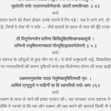
भूपतेरपि तयोः प्रवत्स्यतोर्नभ्रयोः उपारी वाष्पविन्दवः ॥ ४॥
अर्थ:
पालन करने को तैयार होकर उनके चरणों में गिर पड़े। जब वे जाने लगे, तो
े, जिन्हें वे रोक भी न सके — जैसे बादलों के ऊपर से जल की बूँदें टपक 
तौ पितुर्नयनजेन वारिणा किंचिदुक्षितशिखण्डकावुभौ ।
धन्विनौ तसृषिमन्वगच्छतां पौरदृष्टिकृतमार्गतोरणौ ॥ ५ ॥
अर्थ:
ा दशरथ के आँसुओं से कुछ भीग गए थे। वे दोनों धनुषधारी भाई, विश्वामित्
पर नगरवासियों की करुण दृष्टियाँ मानो एक वियोगमय तोरण की तरह खड़ी
लक्ष्मणानुचरमेव राघवं नेतुमैच्छदृषिरित्यसौ नृपः ।
आशिषं प्रयुयुजे न वाहिनीं सा हि रक्षणविधौ तयोः क्षमा ॥६॥
अर्थ:
 लक्ष्मण के साथ ले जाने की इच्छा प्रकट की। यह जानकर राजा दशरथ ने 
योंकि वे जानते थे कि राम और लक्ष्मण की रक्षा करने की सामर्थ्य किसी भी से