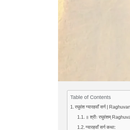
Table of Contents
रघुवंश ग्यारहवाँ सर्ग | Ragh
॥ श्रीः रघुवंशम् Ragh
ग्यारहवाँ सर्ग कथा: