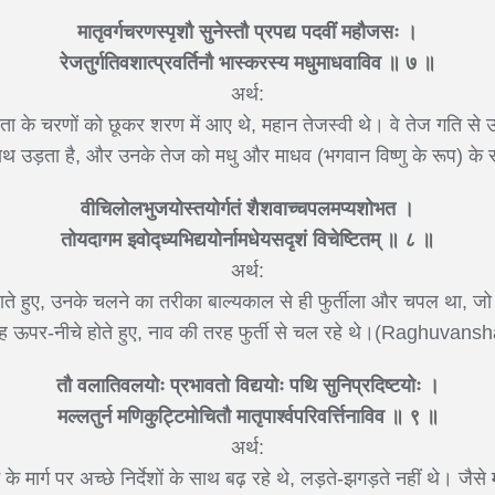
मातृवर्गचरणस्पृशौ सुनेस्तौ प्रपद्य पदवीं महौजसः ।
रेजतुर्गतिवशात्प्रवर्तिनौ भास्करस्य मधुमाधवाविव ॥ ७ ॥
अर्थ:
ता के चरणों को छूकर शरण में आए थे, महान तेजस्वी थे। वे तेज गति से उस 
ाथ उड़ता है, और उनके तेज को मधु और माधव (भगवान विष्णु के रूप) के 
वीचिलोलभुजयोस्तयोर्गतं शैशवाच्चपलमप्यशोभत ।
तोयदागम इवोद्ध्यभिद्ययोर्नामधेयसदृशं विचेष्टितम् ॥ ८ ॥
अर्थ:
हराते हुए, उनके चलने का तरीका बाल्यकाल से ही फुर्तीला और चपल था, जो
ह ऊपर-नीचे होते हुए, नाव की तरह फुर्ती से चल रहे थे।(Raghuva
तौ वलातिवलयोः प्रभावतो विद्ययोः पथि सुनिप्रदिष्टयोः ।
मल्लतुर्न मणिकुट्टिमोचितौ मातृपार्श्वपरिवर्त्तिनाविव ॥ ९ ॥
अर्थ:
 के मार्ग पर अच्छे निर्देशों के साथ बढ़ रहे थे, लड़ते-झगड़ते नहीं थे। जैसे