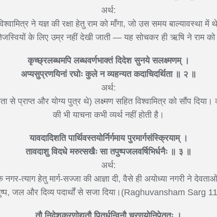
अर्थ:
िश्वामित्र ने यज्ञ की रक्षा हेतु राम को माँगा, जो उस समय बाल्यावस्था मे
 तेजस्वियों के लिए उम्र नहीं देखी जाती — यह सोचकर ही ऋषि ने राम को 
कृच्छ्रलब्धमपि लब्धवर्णभाक्तं दिदेश सुनये सलक्ष्मणम् ।
अप्यसुप्रणयिनां रघोः कुले न व्यहन्यत कदाचिदर्थिता ॥ २ ॥
अर्थ:
े प्राप्त और योग्य पुत्र थे) लक्ष्मण सहित विश्वामित्र को सौंप दिया। क्यो
की भी याचना कभी व्यर्थ नहीं होती है।
यावदादिशति पार्थिवस्तयोर्निर्गमाय पुरमार्गसंस्क्रियाम् ।
तावदाशु विदधे मरुत्सखैः सा तपुष्पजलवर्षिभिर्धनैः ॥ ३ ॥
अर्थ:
 नगर-त्याग हेतु मार्ग-सज्जा की आज्ञा दी, वैसे ही अयोध्या नगरी ने देवताओं
पुष्प, जल और दिव्य पदार्थों से सजा दिया।(Raghuvansham Sarg 11
तौ निदेशकरणोद्यतौ पितुर्धन्विनौ चरणयोनिपेततुः ।