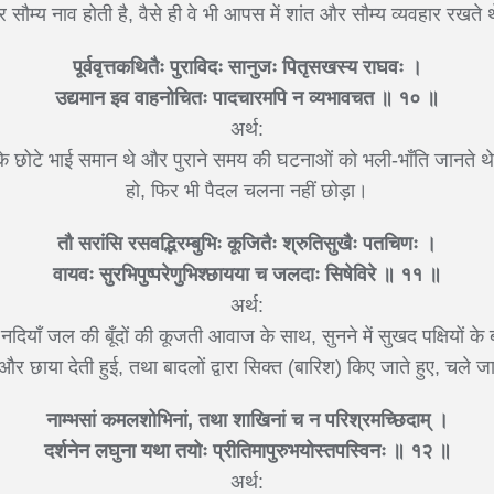
 सौम्य नाव होती है, वैसे ही वे भी आपस में शांत और सौम्य व्यवहार रखते 
पूर्ववृत्तकथितैः पुराविदः सानुजः पितृसखस्य राघवः ।
उद्यमान इव वाहनोचितः पादचारमपि न व्यभावचत ॥ १० ॥
अर्थ:
र के छोटे भाई समान थे और पुराने समय की घटनाओं को भली-भाँति जानते थे,
हो, फिर भी पैदल चलना नहीं छोड़ा।
तौ सरांसि रसवद्भिरम्बुभिः कूजितैः श्रुतिसुखैः पतचिणः ।
वायवः सुरभिपुष्परेणुभिश्छायया च जलदाः सिषेविरे ॥ ११ ॥
अर्थ:
 नदियाँ जल की बूँदों की कूजती आवाज के साथ, सुनने में सुखद पक्षियों के 
र छाया देती हुई, तथा बादलों द्वारा सिक्त (बारिश) किए जाते हुए, चले जा
नाम्भसां कमलशोभिनां, तथा शाखिनां च न परिश्रमच्छिदाम् ।
दर्शनेन लघुना यथा तयोः प्रीतिमापुरुभयोस्तपस्विनः ॥ १२ ॥
अर्थ: