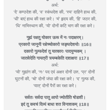
अर्थ:
‘दे’ कण्ठदेश की, ‘व’ स्कंधदेश की, ‘स्य’ दाहिने हाथ की,
‘धी’ बाएं हाथ की रक्षा करे। ‘मं’ हृदय की, ‘हि’ जठर की,
‘धि’ नाभिस्थान की, ‘यो’ दोनों कटि भाग की रक्षा करे।
गुह्यं रक्षतु योकार ऊरू में नः पदाक्षरम्।
प्रकारो जानुनी रक्षेच्चोकारो जङ्घदेशयोः ॥16॥
दकारो गुल्फदेशं तु यात्कारः पादयुग्मकम् ।
जातवेदेति गायत्री त्र्यम्बकेति दशाक्षरा ॥17॥
अर्थ:
‘यो’ गुह्यांग की, ‘नः’ पद एवं अक्षर दोनों उरु, ‘प्र’ दोनों
घुटनों की, ‘चो’ दोनों जंघा की रक्षा करे। ‘द’ गुल्फ की,
‘यात्’ दोनों पैरों का रक्षा करे।
सर्वतः सर्वदा पातु आपो ज्योतीति षोडशी।
इदं तु कवचं दिव्यं बाधा शत विनाशकम् ॥18॥