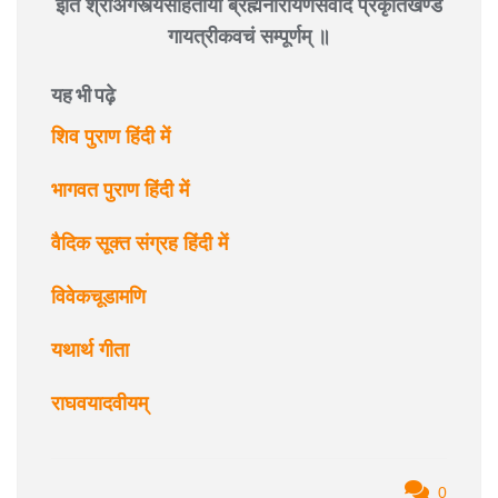
इति श्रीअगस्त्यसंहितायां ब्रह्मनारायणसंवादे प्रकृतिखण्डे
गायत्रीकवचं सम्पूर्णम् ॥
यह भी पढ़े
शिव पुराण हिंदी में
भागवत पुराण हिंदी में
वैदिक सूक्त संग्रह हिंदी में
विवेकचूडामणि
यथार्थ गीता
राघवयादवीयम्
0