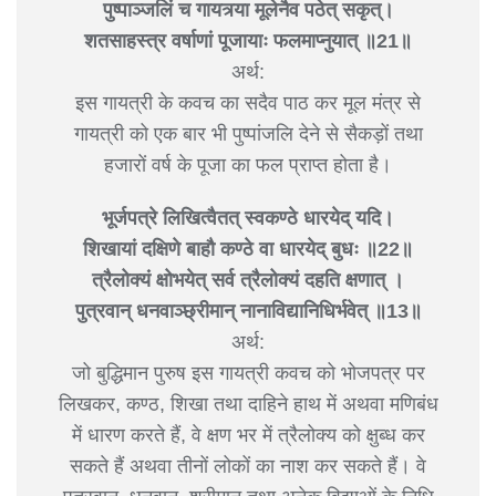
पुष्पाञ्जलिं च गायत्र्या मूलेनैव पठेत् सकृत्।
शतसाहस्त्र वर्षाणां पूजायाः फलमाप्नुयात् ॥21॥
अर्थ:
इस गायत्री के कवच का सदैव पाठ कर मूल मंत्र से
गायत्री को एक बार भी पुष्पांजलि देने से सैकड़ों तथा
हजारों वर्ष के पूजा का फल प्राप्त होता है।
भूर्जपत्रे लिखित्वैतत् स्वकण्ठे धारयेद् यदि।
शिखायां दक्षिणे बाहौ कण्ठे वा धारयेद् बुधः ॥22॥
त्रैलोक्यं क्षोभयेत् सर्व त्रैलोक्यं दहति क्षणात् ।
पुत्रवान् धनवाञ्छ्रीमान् नानाविद्यानिधिर्भवेत् ॥13॥
अर्थ:
जो बुद्धिमान पुरुष इस गायत्री कवच को भोजपत्र पर
लिखकर, कण्ठ, शिखा तथा दाहिने हाथ में अथवा मणिबंध
में धारण करते हैं, वे क्षण भर में त्रैलोक्य को क्षुब्ध कर
सकते हैं अथवा तीनों लोकों का नाश कर सकते हैं। वे