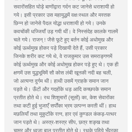
सवारोंसहित घोड़े बाणोंद्वारा गर्दन कट जानेसे धराशायी हो
गये। इसी प्रकार उस महायुद्धमें वक्षःस्थल और मस्तक
छिन्न हो जानेसे पैदल योद्धा धराशायी हो गये। उनके
कवचोंकी धज्जियाँ उड़ गयी थीं। वे निस्संदेह कालके गालमें
चले गये। राजन् ! जैसे फूटे हुए बर्तन कोई अधोमुख और
कोई ऊर्ध्वमुख होकर पड़े दिखायी देते हैं, उसी प्रकार
जिनके शरीर कट गये थे, वे राजकुमार उस समराङ्गणमें
कोई ऊर्ध्वमुख और कोई अधोमुख होकर पड़े हुए थे। एक ही
क्षणमें उस युद्धभूमिमें सौ कोस लंबी खूनकी नदी बह चली,
जो अत्यन्त दुर्गम थी। हाथी उसमें ग्राहके समान जान
पड़ते थे। ऊँटों और गदहोंके धड़ आदि कच्छपके समान
प्रतीत होते थे। रथ शिशुमारों (सूसों) का, केश सेवारोंका
तथा कटी हुई भुजाएँ सर्पोंका भ्रम उत्पन्न करती थीं। हाथ
मछलियाँ तथा मुकुटोंके रत्न, हार एवं कुण्डल कंकड़-पत्थर
जान पड़ते थे। अस्त्र-शस्त्र सीप, छत्र शङ्ख तथा
चामर और ध्वजा बालू प्रतीत होते थे। रथके पहिये भँवरका