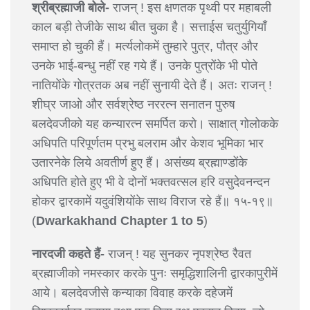
श्रीब्रह्माजी बोले-
राजन् ! इस क्षणतक पृथ्वी पर महाबली
काल बड़ी तेजीके साथ बीत चुका है। सत्ताईस चतुर्युगियाँ
समाप्त हो चुकी हैं। मर्त्यलोकमें तुम्हारे पुत्र, पौत्र और
उनके भाई-बन्धु नहीं रह गये हैं। उनके पुत्रोंके भी पोते
नातियोंके गोत्रतक अब नहीं सुनायी देते हैं। अतः राजन् !
शीघ्र जाओ और सर्वश्रेष्ठ नररत्न सनातन पुरुष
बलदेवजीको यह कन्यारत्न समर्पित करो। साक्षात् गोलोकके
अधिपति परिपूर्णतम प्रभु बलराम और केशव भूमिका भार
उतारनेके लिये अवतीर्ण हुए हैं। असंख्य ब्रह्माण्डोंके
अधिपति होते हुए भी वे दोनों भक्तवत्सल हरि वसुदेवनन्दन
होकर द्वारकामें यदुवंशियोंके साथ विराज रहे हैं॥ १५-१९॥
(
Dwarkakhand Chapter 1 to 5
)
नारदजी कहते हैं-
राजन् ! यह सुनकर नृपश्रेष्ठ रैवत
ब्रह्माजीको नमस्कार करके पुनः समृद्धिशालिनी द्वारकापुरीमें
आये। बलदेवजीसे कन्याका विवाह करके दहेजमें