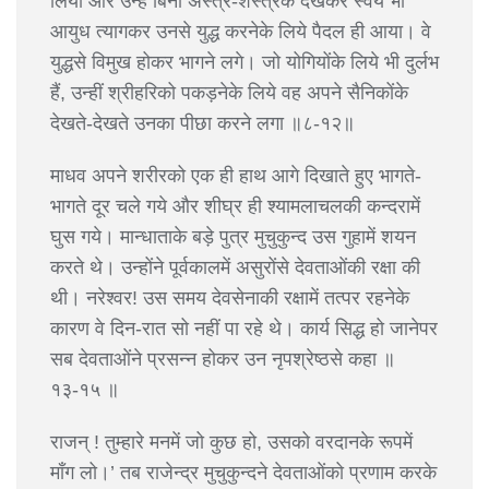
लिया और उन्हें बिना अस्त्र-शस्त्रके देखकर स्वयं भी
आयुध त्यागकर उनसे युद्ध करनेके लिये पैदल ही आया। वे
युद्धसे विमुख होकर भागने लगे। जो योगियोंके लिये भी दुर्लभ
हैं, उन्हीं श्रीहरिको पकड़नेके लिये वह अपने सैनिकोंके
देखते-देखते उनका पीछा करने लगा ॥८-१२॥
माधव अपने शरीरको एक ही हाथ आगे दिखाते हुए भागते-
भागते दूर चले गये और शीघ्र ही श्यामलाचलकी कन्दरामें
घुस गये। मान्धाताके बड़े पुत्र मुचुकुन्द उस गुहामें शयन
करते थे। उन्होंने पूर्वकालमें असुरोंसे देवताओंकी रक्षा की
थी। नरेश्वर! उस समय देवसेनाकी रक्षामें तत्पर रहनेके
कारण वे दिन-रात सो नहीं पा रहे थे। कार्य सिद्ध हो जानेपर
सब देवताओंने प्रसन्न होकर उन नृपश्रेष्ठसे कहा ॥
१३-१५ ॥
राजन् ! तुम्हारे मनमें जो कुछ हो, उसको वरदानके रूपमें
माँग लो।’ तब राजेन्द्र मुचुकुन्दने देवताओंको प्रणाम करके