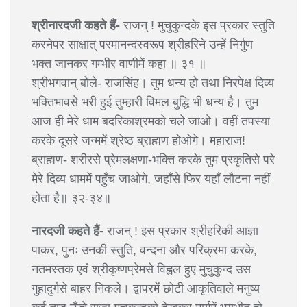
श्रीनारदजी कहते हैं-
राजन् ! मुचुकुन्दके इस प्रकार स्तुति
करनेपर साक्षात् परमानन्दस्वरूप श्रीहरिने उन्हें निर्गुण
भक्त जानकर गम्भीर वाणीमें कहा ॥ ३१ ॥
श्रीभगवान् बोले- राजसिंह। तुम धन्य हो तथा निरपेक्ष दिव्य
भक्तिभावसे भरी हुई तुम्हारी विमल बुद्धि भी धन्य है। तुम
आज ही मेरे धाम बदरिकाश्रमको चले जाओ। वहीं तपस्या
करके दूसरे जन्ममें श्रेष्ठ ब्राह्मण होओगे। महाराज!
ब्राह्मण- शरीरसे प्रेमलक्षणा-भक्ति करके तुम प्रकृतिसे परे
मेरे दिव्य धाममें पहुँच जाओगे, जहाँसे फिर यहाँ लौटना नहीं
होता है॥ ३२-३४॥
नारदजी कहते हैं-
राजन् ! इस प्रकार श्रीहरिकी आज्ञा
पाकर, पुनः उनकी स्तुति, वन्दना और परिक्रमा करके,
नतमस्तक एवं श्रीकृष्णप्रेमसे विह्वल हुए मुचुकुन्द उस
गुहादुर्गसे बाहर निकले। द्वापरमें छोटी आकृतिवाले मनुष्य