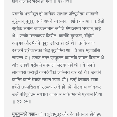
क्षण जलकर भस्म हो गया ॥ १९-२१॥
यवनके भस्मीभूत हो जानेपर साक्षात् परिपूर्णतम भगवान्ने
बुद्धिमान् मुचुकुन्दको अपने स्वरूपका दर्शन कराया। करोड़ों
सूर्योके समान जाज्वल्यमान ज्योति-र्मण्डलमय भगवान् खड़े
थे। उनके मस्तकपर किरीट, कानोंमें कुण्डल, बाँहोंमें
अङ्गद और पैरोंमें नूपुर उद्दीप्त हो रहे थे। उनके वक्षः
स्थलमें श्रीवत्सका चिह्न सुशोभित था। वे चार भुजाओंसे
सम्पन्न थे। उनके नेत्र प्रफुल्ल कमलके समान विशाल थे
और उनकी ग्रीवामें वनमाला लटक रही थी। वे अपने
लावण्यसे करोड़ों कामदेवोंको लज्जित कर रहे थे। उनकी
कान्ति काले मेघके समान श्याम थी। उन्हें देखकर राजा
हर्षसे उल्लसित हो उठकर खड़े हो गये और हाथ जोड़कर
उन्हें परिपूर्णतम भगवान् जानकर भक्तिभावसे प्रणाम किया
॥ २२-२५॥
मुचुकुन्दने कहा-
जो वसुदेवपुत्र और देवकीनन्दन होते हुए