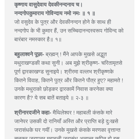
कृष्णाय वासुदेवाय देवकीनन्दनाय च।
नन्दगोपकुमाराय गोविन्दाय नमो नमः ॥ १ ॥
जो वसुदेव के पुत्र और देवकीनन्दन होने के साथ ही
नन्दगोप के भी कुमार हैं, उन सच्चिदानन्दस्वरूप गोविन्द को
बारंबार नमस्कार है॥ १॥
बहुलाश्वने पूछा-
ब्रह्मन् ! मैंने आपके मुखसे अद्भुत
मथुराखण्डकी कथा सुनी। अब मुझे श्रीकृष्ण- चरितामृतसे
पूर्ण द्वारकाखण्ड सुनाइये। श्रीरमा वल्लभ श्रीकृष्णके
कितने विवाह, कितने पुत्र और कितने पौत्र हुए? महामते !
उनके मथुराको छोड़कर द्वारकामें निवास करनेका क्या
कारण है? ये सब बातें बताइये ॥ २-३ ॥
श्रीनारदजीने कहा-
मैथिलेश्वर ! महाबली कंसके मारे
जानेपर उसकी दो रानियाँ अस्ति और प्राप्ति बड़े दुःखसे
जरासंधके घर गयीं। उनके मुखसे कंसके मरणका वृत्तान्त
सुनकर जरापुत्र महाबली जरासंध अत्यन्त कुपित हो इस