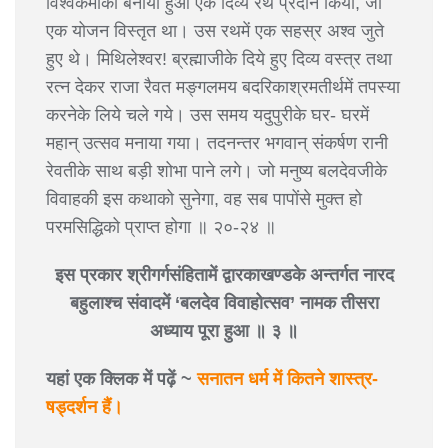
विश्वकर्माका बनाया हुआ एक दिव्य रथ प्रदान किया, जो
एक योजन विस्तृत था। उस रथमें एक सहस्र अश्व जुते
हुए थे। मिथिलेश्वर! ब्रह्माजीके दिये हुए दिव्य वस्त्र तथा
रत्न देकर राजा रैवत मङ्गलमय बदरिकाश्रमतीर्थमें तपस्या
करनेके लिये चले गये। उस समय यदुपुरीके घर- घरमें
महान् उत्सव मनाया गया। तदनन्तर भगवान् संकर्षण रानी
रेवतीके साथ बड़ी शोभा पाने लगे। जो मनुष्य बलदेवजीके
विवाहकी इस कथाको सुनेगा, वह सब पापोंसे मुक्त हो
परमसिद्धिको प्राप्त होगा ॥ २०-२४ ॥
इस प्रकार श्रीगर्गसंहितामें द्वारकाखण्डके अन्तर्गत नारद
बहुलाश्च संवादमें ‘बलदेव विवाहोत्सव’ नामक तीसरा
अध्याय पूरा हुआ ॥ ३ ॥
यहां एक क्लिक में पढ़ें ~
सनातन धर्म में कितने शास्त्र-
षड्दर्शन हैं।