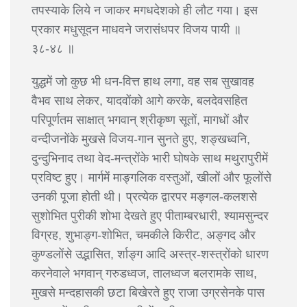
तपस्याके लिये न जाकर मगधदेशको ही लौट गया। इस
प्रकार मधुसूदन माधवने जरासंधपर विजय पायी ॥
३८-४८ ॥
युद्धमें जो कुछ भी धन-वित्त हाथ लगा, वह सब सुखावह
वैभव साथ लेकर, यादवोंको आगे करके, बलदेवसहित
परिपूर्णतम साक्षात् भगवान् श्रीकृष्ण सूतों, मागधों और
वन्दीजनोंके मुखसे विजय-गान सुनते हुए, शङ्खध्वनि,
दुन्दुभिनाद तथा वेद-मन्त्रोंके भारी घोषके साथ मथुरापुरीमें
प्रविष्ट हुए। मार्गमें माङ्गलिक वस्तुओं, खीलों और फूलोंसे
उनकी पूजा होती थी। प्रत्येक द्वारपर मङ्गल-कलशसे
सुशोभित पुरीकी शोभा देखते हुए पीताम्बरधारी, श्यामसुन्दर
विग्रह, शुभाङ्ग-शोभित, चमकीले किरीट, अङ्गद और
कुण्डलोंसे उद्भासित, र्शाङ्ग आदि अस्त्र-शस्त्रोंको धारण
करनेवाले भगवान् गरुडध्वज, तालध्वज बलरामके साथ,
मुखसे मन्दहासकी छटा बिखेरते हुए राजा उग्रसेनके पास