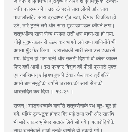
जानेपर र्शाङ्गधन्वा श्रीकृष्णने अपने र्शाङ्गधनुषकी टंकार-
ध्वनि प्रारम्भ की। उस टंकारसे सात लोकों और सात
पातालॉसहित सारा ब्रह्माण्ड गूँज उठा, दिग्गज विचलित हो
उठे, तारे टूटने लगे और सारा भूखण्डमण्डल काँपने लगा।
शत्रुओंका सारा सैन्य मण्डल उसी क्षण बहरा-सा हो गया,
घोड़े युद्धमण्डल- से उछलकर भागने लगे तथा हाथियोंने भी
अपना मुँह फेर लिया। जरासंधकी सारी सेना उस टंकारसे
भय- विह्वल हो भाग चली और उलटी दिशामें दो कोस जाकर
फिर वहाँ आयी। इस प्रकार विद्युत् की पीली प्रभासे युक्त
एवं कान्तिमान् र्शाङ्गधनुषकी टंकार फैलाकर श्रीहरिने
अपने बाणसमूहोंकी वर्षासे जरासंधकी सारी सेनाको
आच्छादित कर दिया ॥ १७-२१ ॥
राजन् ! र्शाङ्गधन्वाके बाणोंसे शत्रुसेनाके रथ चूर- चूर हो
गये, पहिये टूक-टूक होकर गिर पड़े तथा रथी और सारथि
भी मारे जाकर भूमिपर सदाके लिये सो गये। गजारोहियोंके
साथ चलनेवाले हाथी उनके बाणोंसे दो टूकहो गये।