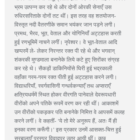
भ्रम उत्पन्न कर रहे थे और दोनों ओरकी सेनाएँ उस
रुधिरसरिताके दोनों तट थीं। इस तरह वह शतयोजन-
विस्तृत नदी वैतरणीके समान भयंकर जान पड़ने लगी।
प्रमथ, भैरव, भूत, वेताल और योगिनियाँ अट्टहास करती
हुई रणभूमिमें नाचने लगीं। नृपेश्वर। वे भूत-वेताल आदि
खप्परमें ले- लेकर निरन्तर रक्त पी रहे थे और भगवान्
शंकरकी मुण्डमाला बनानेके लिये कटे हुए सिरोंका संग्रह
कर रहे थे। सैकड़ों डाकिनियोंसे घिरी हुई भद्रकाली
वहाँका गरम-गरम रक्त पीती हुई अट्टहास करने लगी।
विद्याधरियाँ, स्वर्गवासिनी गन्धर्वकन्याएँ तथ अप्सराएँ
क्षत्रियधर्ममें स्थित होकर वीरगति पानेवाले देवरूपधारी
वीरोंको अपने पतिके रूपमें वरण कर रही थीं। आकाशमें
उन वीरोंको पकड़कर पति बनानेके निमित्त वे आपसमें कलह
करने लगीं। वे कहतीं- ‘ये तो मेरे अनुरूप हैं, अतः मैं ही
इनका वरण करूँगी।’ इस प्रकार उनमें आसक्त-चित्त हुई
सुरबालाएँ परस्पर विवादपर उतर आयी थीं। कुछ