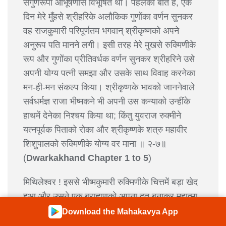
सगुणरूपी आभूषणोंसे विभूषित थी। पहलेकी बात है, एक
दिन मेरे मुँहसे श्रीहरिके अलौकिक गुणोंका वर्णन सुनकर
वह राजकुमारी परिपूर्णतम भगवान् श्रीकृष्णको अपने
अनुरूप पति मानने लगी। इसी तरह मेरे मुखसे रुक्मिणीके
रूप और गुणोंका प्रीतिवर्धक वर्णन सुनकर श्रीहरिने उसे
अपनी योग्य पत्नी समझा और उसके साथ विवाह करनेका
मन-ही-मन संकल्प किया। श्रीकृष्णके भावको जाननेवाले
सर्वधर्मज्ञ राजा भीष्मकने भी अपनी उस कन्याको उन्हींके
हाथमें देनेका निश्चय किया था; किंतु युवराज रुक्मीने
यत्नपूर्वक पिताको रोका और श्रीकृष्णके शत्रु महावीर
शिशुपालको रुक्मिणीके योग्य वर माना ॥ २-७॥
(
Dwarkakhand Chapter 1 to 5
)
मिथिलेश्वर ! इससे भीष्मकुमारी रुक्मिणीके चित्तमें बड़ा खेद
हुआ और उसने एक ब्राह्मणको अपना दूत बनाकर महात्मा
श्रीकृष्णके पास भेजा। ब्राह्मणदेवता जब दिव्य द्वारकापुरीमें
Download the Mahakavya App
पहुँचे, तब श्रीकृष्णने उनकी आवभगत की। उन्होंने वहीं