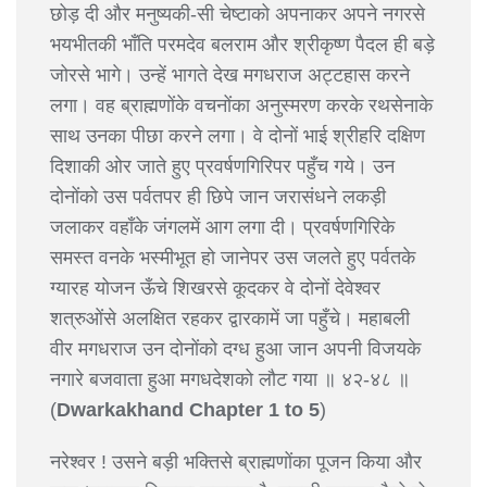
छोड़ दी और मनुष्यकी-सी चेष्टाको अपनाकर अपने नगरसे
भयभीतकी भाँति परमदेव बलराम और श्रीकृष्ण पैदल ही बड़े
जोरसे भागे। उन्हें भागते देख मगधराज अट्टहास करने
लगा। वह ब्राह्मणोंके वचनोंका अनुस्मरण करके रथसेनाके
साथ उनका पीछा करने लगा। वे दोनों भाई श्रीहरि दक्षिण
दिशाकी ओर जाते हुए प्रवर्षणगिरिपर पहुँच गये। उन
दोनोंको उस पर्वतपर ही छिपे जान जरासंधने लकड़ी
जलाकर वहाँके जंगलमें आग लगा दी। प्रवर्षणगिरिके
समस्त वनके भस्मीभूत हो जानेपर उस जलते हुए पर्वतके
ग्यारह योजन ऊँचे शिखरसे कूदकर वे दोनों देवेश्वर
शत्रुओंसे अलक्षित रहकर द्वारकामें जा पहुँचे। महाबली
वीर मगधराज उन दोनोंको दग्ध हुआ जान अपनी विजयके
नगारे बजवाता हुआ मगधदेशको लौट गया ॥ ४२-४८ ॥
(
Dwarkakhand Chapter 1 to 5
)
नरेश्वर ! उसने बड़ी भक्तिसे ब्राह्मणोंका पूजन किया और