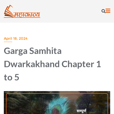
Skip
to
content
April 18, 2024
Garga Samhita
Dwarkakhand Chapter 1
to 5