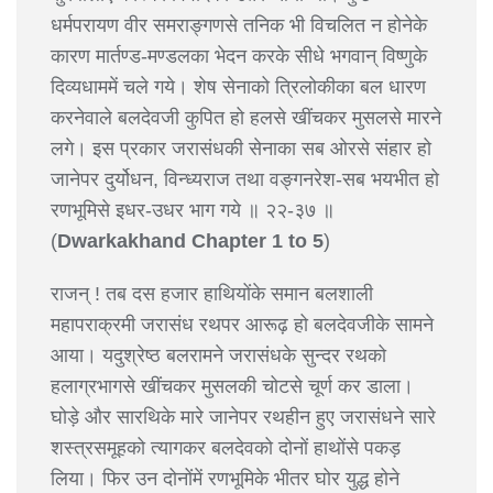
धर्मपरायण वीर समराङ्गणसे तनिक भी विचलित न होनेके
कारण मार्तण्ड-मण्डलका भेदन करके सीधे भगवान् विष्णुके
दिव्यधाममें चले गये। शेष सेनाको त्रिलोकीका बल धारण
करनेवाले बलदेवजी कुपित हो हलसे खींचकर मुसलसे मारने
लगे। इस प्रकार जरासंधकी सेनाका सब ओरसे संहार हो
जानेपर दुर्योधन, विन्ध्यराज तथा वङ्गनरेश-सब भयभीत हो
रणभूमिसे इधर-उधर भाग गये ॥ २२-३७ ॥
(
Dwarkakhand Chapter 1 to 5
)
राजन् ! तब दस हजार हाथियोंके समान बलशाली
महापराक्रमी जरासंध रथपर आरूढ़ हो बलदेवजीके सामने
आया। यदुश्रेष्ठ बलरामने जरासंधके सुन्दर रथको
हलाग्रभागसे खींचकर मुसलकी चोटसे चूर्ण कर डाला।
घोड़े और सारथिके मारे जानेपर रथहीन हुए जरासंधने सारे
शस्त्रसमूहको त्यागकर बलदेवको दोनों हाथोंसे पकड़
लिया। फिर उन दोनोंमें रणभूमिके भीतर घोर युद्ध होने