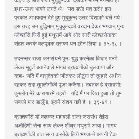
कई ताड़ ऊँचे राजा मुचुकुन्दको देखकर मार्गमें भयभीत हो
इधर-उधर भागने लगते थे। ‘मत डरो! मत डरो!’ इस
प्रकार अभयदान देते हुए मुचुकुन्द उत्तर दिशाको चले गये।
इस तरह उन बुद्धिमान् मुचुकुन्दको वरदान देकर भगवान् पुनः
म्लेच्छोंसे घिरी हुई मथुरामें आये और सारी म्लेच्छसेनाका
संहार करके बलपूर्वक उसका धन छीन लिया ॥ ३५-३८ ॥
तदनन्तर राजा जरासंधने पुनः युद्ध करनेका विचार मनमें
लेकर मुहूर्त बतानेवाले मागध ब्राह्मणोंको बुलवाया और
कहा- ‘यदि मैं वासुदेवको जीतकर लौटूंगा तो तुम्हारे अधीन
रहकर सदा तुमलोगोंकी पूजा करूँगा। तबतक हे ब्राह्मणो!
तुमलोग मेरे कारागारमें ठहरो। यदि मैं पराजित हुआ तो तुम
सबको मार डालूँगा, इसमें संशय नहीं है’ ॥ ३९-४१ ॥
ब्राह्मणोंसे यों कहकर महाबली राजा जरासंध तेईस
अक्षौहिणी सेना साथ लेकर शीघ्र मथुरामें आया। मागध
ब्राह्मणोंकी बात सत्य करनेके लिये भगवान्ने अपनी टेक