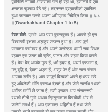
पूर्वचित्ति नामकी अप्सराका गान हो रहा था, इसलिये वे एक
क्षणतक चुपचाप बैठे रहे। तदनन्तर ब्रह्माजीको एकचित्त
हुआ जानकर उनसे अपना अभिप्राय निवेदित किया ॥ ३-८
॥(
Dwarkakhand Chapter 1 to 5
)
रैवत बोले-
प्रभो! आप परम पुराणपुरुष हैं। आपसे ही इस
विश्वरूपी वृक्षका अङ्कुर उत्पन्न हुआ है। आप पूर्ण
परमात्मा परमेश्वर हैं और अपने पारमेष्ठ्य धाममें सदा स्थित
रहकर इस जगत की सृष्टि, पालन और संहार किया करते
हैं। देव! वेद आपके मुख हैं, धर्म हृदय है, अधर्म पृष्ठभाग है,
मनु बुद्धि है, देवता अङ्ग हैं, असुर पैर हैं और सारा संसार
आपका शरीर है। आप सम्पूर्ण विश्वको अपने हाथपर रखे
हुए आँवलेकी भाँति प्रत्यक्ष देखते हैं और जैसे सारथि रथको
अभीष्ट मार्गमें ले जाता है, उसी प्रकार आप संसाररूपी
रथको तीनों गुणों अथवा त्रिगुणात्मक विषयोंकी ओर ले
जानेमें समर्थ हैं। आप एकमात्र अद्वितीय हैं तथा जैसे
मकड़ी अपने स्वरूपसे ही एक जाला उत्पन्न करती और