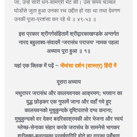
जा, उन्हें सारी धन-सामग्री भेंट की। उस समय चञ्चल
घोडोंसे जुता हुआ उनका रथ उद्दीत हो रहा था तथा देवगण
उनकी पूजा-प्रशंसा कर रहे थे ॥ ४९-५३ ॥
इस प्रकार श्रीगर्गसंहितामें श्रीद्वारकाखण्डके अन्तर्गत
नारद बहुलाश्व-संवादमें ‘जरासंध पराजय’ नामक पहला
अध्याय पूरा हुआ ॥ १॥
यहां एक क्लिक में पढ़ें ~
मीमांसा दर्शन (शास्त्र) हिंदी में
दूसरा अध्याय
मथुरापर जरासंध और कालयवनका आक्रमण; भगवान का
युद्ध छोड़कर एक गुफामें जाना और वहाँ गये हुए
कालयवनको मुचुकुन्दके दृष्टिपातसे दग्ध कराना;
मुचुकुन्दको वर देकर बदरिकाश्रमकी ओर भेजना और स्वयं
म्लेच्छ-सेनाका संहार करके जरासंध के सामनेसे भागकर
श्रीकृष्ण-बलरामका प्रवर्षणगिरि होते हुए द्वारका पहुँचना