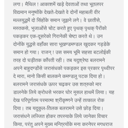
लगा। मैथिल ! आकाशमें खड़े देवताओं तथा भूतलपर
विद्यमान मनुष्योंके देखते-देखते वे दोनों महाबली वीर
मल्लयुद्धमें दो सिंहोंके समान जूझने लगे। वे छातीसे,
मस्तकसे, भुजाओंसे चोट करते हुए पृथक् पृथक् पैरोंको
पकड़कर एक-दूसरेको गिरानेकी चेष्टा करते थे। उन
दोनोंके युद्धसे वहाँका सारा भूखण्डमण्डल खुदकर गड्डेके
समान हो गया। राजन् ! उस समय भूमि सहसा बटलोईकी
तरह दो घड़ीतक काँपती रही। तब यदुश्रेष्ठ बलरामने
अपने बाहुदण्डोंसे जरासंधको पकड़कर इस प्रकार पृथ्वीपर
दे मारा, मानो किसी बालकने कमण्डलु पटक दिया हो।
बलरामने जरासंधके ऊपर चढ़कर उस शत्रुको मार
डालनेके लिये क्रोधसे भरकर घोर मुसल हाथमें लिया। यह
देख परिपूर्णतम परमात्मा श्रीकृष्णने उन्हें तत्काल रोक
दिया। तब यदुकुल-तिलक बलरामने उसे छोड़ दिया।
जरासंधने लज्जित होकर तपस्याके लिये जानेका विचार
किया, परंतु अपने मुख्य मन्त्रियोंके मना करनेपर मगधराज