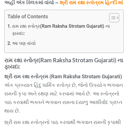
અહીં એક ક્લિકમાં વાંચો ~
શ્રી રામ રક્ષા સ્તોત્રમ હિન્દી માં
Table of Contents
રામ રક્ષા સ્તોત્ર(Ram Raksha Strotam Gujarati) ના
ફાયદા:
આ પણ વાંચો
રામ રક્ષા સ્તોત્ર(Ram Raksha Strotam Gujarati) ના
ફાયદા:
શ્રી રામ રક્ષા સ્તોત્રમ (Ram Raksha Strotam Gujarati)
એક પ્રખ્યાત હિંદુ ધાર્મિક સ્તોત્ર છે, જેનો ઉપયોગ ભગવાન
રામની કૃપા અને રક્ષણ માટે કરવામાં આવે છે. આ સ્તોત્રનો
પાઠ કરવાથી ભક્તને ભગવાન રામના દયાળુ આશીર્વાદ પ્રાપ્ત
થાય છે.
શ્રી રામ રક્ષા સ્તોત્રનો પાઠ કરવાથી ભગવાન રામની કૃપાથી