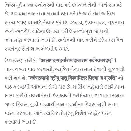
નિષ્ઠાપૂર્વક આ સ્તોત્રનો પાઠ કરે છે અને તેનો અર્થ સમજે
છે, ભગવાન રામ તેના મનની રક્ષા કરે છે અને તેને અંતિમ
સત્ય જાણવા માટે તૈયાર કરે છે. ઝઘડા, દુશ્મનાવટ, નુકસાન
અને અવરોધ માટેના ઉપાય તરીકે સ્ક્વોબ્રા જાપની
ભલામણ કરવામાં આવે છે. શ્લોકનો પાઠ કરીને દરેક વ્યક્તિ
સ્વતંત્ર રીતે લાભ મેળવી શકે છે.
ઉદાહરણ તરીકે,
“आलापदम्पहर्ताराम दाताराम सर्वस्वमपदम्”
1
લાખ વખત પાઠ કરવાથી, વ્યક્તિ તેના તમામ દેવાની ચુકવણી
કરી શકશે.
“कौसल्यायो द्रौषु पातु विश्वामित्र प्रिया-ह श्रुति”
નો
પાઠ કરવાથી આંખના રોગો મટે છે. ધાર્મિક તહેવારો દરમિયાન,
ખાસ કરીને નવરાત્રિની ઉજવણી દરમિયાન, ભગવાન રામના
જન્મદિવસ, ગુડી પડવાથી રામ નવમીના દિવસ સુધી સતત
પઠન કરવામાં આવે ત્યારે સ્તોત્રનું વિશેષ જાહેર પઠન
કરવામાં આવે છે.