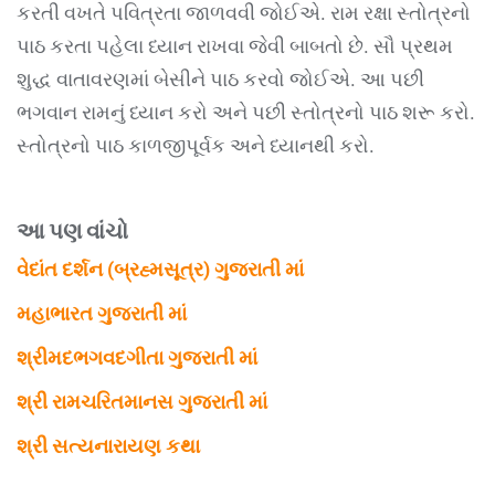
કરતી વખતે પવિત્રતા જાળવવી જોઈએ. રામ રક્ષા સ્તોત્રનો
પાઠ કરતા પહેલા ધ્યાન રાખવા જેવી બાબતો છે. સૌ પ્રથમ
શુદ્ધ વાતાવરણમાં બેસીને પાઠ કરવો જોઈએ. આ પછી
ભગવાન રામનું ધ્યાન કરો અને પછી સ્તોત્રનો પાઠ શરૂ કરો.
સ્તોત્રનો પાઠ કાળજીપૂર્વક અને ધ્યાનથી કરો.
આ પણ વાંચો
વેદાંત દર્શન (બ્રહ્મસૂત્ર) ગુજરાતી માં
મહાભારત ગુજરાતી માં
શ્રીમદભગવદગીતા ગુજરાતી માં
શ્રી રામચરિતમાનસ ગુજરાતી માં
શ્રી સત્યનારાયણ કથા