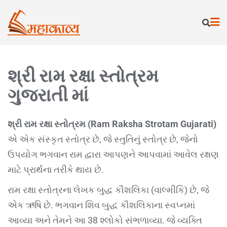
શ્રી રામ રક્ષા સ્તોત્રમ
ગુજરાતી માં
શ્રી રામ રક્ષા સ્તોત્રમ (Ram Raksha Strotam Gujarati)
એ એક સંસ્કૃત સ્તોત્ર છે, જે સ્તુતિનું સ્તોત્ર છે, જેનો
ઉપયોગ ભગવાન રામ દ્વારા આપણને આપવામાં આવેલ રક્ષણ
માટે પ્રાર્થના તરીકે થાય છે.
રામ રક્ષા સ્તોત્રના લેખક બુદ્ધ કૌશલિકા (વાલ્મીકિ) છે, જે
એક ઋષિ છે. ભગવાન શિવ બુદ્ધ કૌશલિકાના સ્વપ્નમાં
આવ્યા અને તેમને આ 38 શ્લોકો સંભળાવ્યા. જે વ્યક્તિ